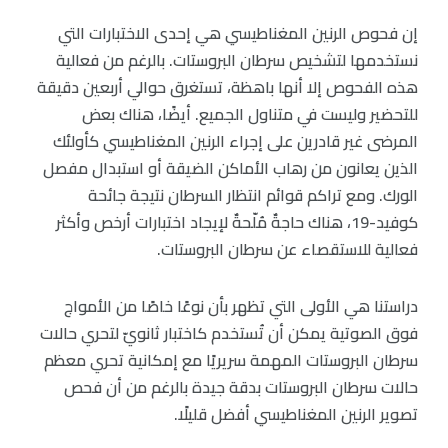
إن فحوص الرنين المغناطيسي هي إحدى الاختبارات التي
نستخدمها لتشخيص سرطان البروستات. بالرغم من فعالية
هذه الفحوص إلا أنها باهظة، تستغرق حوالي أربعين دقيقة
للتحضير وليست في متناول الجميع. أيضًا، هناك بعض
المرضى غير قادرين على إجراء الرنين المغناطيسي كأولئك
الذين يعانون من رهاب الأماكن الضيقة أو استبدال مفصل
الورك. ومع تراكم قوائم انتظار السرطان نتيجة جائحة
كوفيد-19، هناك حاجةٌ مُلّحةٌ لإيجاد اختبارات أرخص وأكثر
فعالية للاستقصاء عن سرطان البروستات.
دراستنا هي الأولى التي تظهر بأن نوعًا خاصًا من الأمواج
فوق الصوتية يمكن أن تُستخدم كاختبار ثانويّ لتحري حالات
سرطان البروستات المهمة سريريًا مع إمكانية تحري معظم
حالات سرطان البروستات بدقة جيدة بالرغم من أن فحص
تصوير الرنين المغناطيسي أفضل قليلًا.