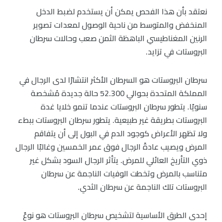
نعتقد بأن هذا الفحص يمكن أن يستخدم لضبط الدخل
المنخفض والمتوسط من ناحية الوصول لمعدات تصوير
الرنين المغناطيسي الباهظة الثمن صعب وحالات سرطان
البروستات في تزايد.
سرطان البروستات هو السرطان الأكثر انتشارًا لدى الرجال في
المملكة المتحدة بحوالي 52.300 حالة جديدة مُشخصة
سنويًا. يتطور سرطان البروستات عندما تنمو خلايا غدة
البروستات بطريقة غير طبيعية. يتطور سرطان البروستات ببطء
ولا تظهر الأعراض كوجود الدم في البول إلى أن يتفاقم
المرض ويصيب عادةً الرجال فوق عمر الخمسين وغالبًا الرجال
ذوي التأريخ العائلي للمرض. يتأثر الرجال السود بشكل غير
متناسب بالمرض وتخطت الوفيات الناجمة عن سرطان
البروستات تلك الناجمة عن سرطان الثدي.
إحدى الطرق الأساسية لتشخيص سرطان البروستات هو نوعٌ