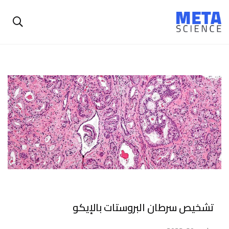
تشخيص سرطان البروستات بالإيكو