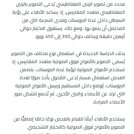
محدد من تصوير الرنين المغناطيسي يُدعى التصوير بالرنين
المغناطيسي متعدد المقاييس، إذ يساعد الأطباء على رؤية
السرطان داخل غدة البروستات ومدى السرعة التي من
المحتمل أن ينمو بها. ومع ذلك، يستغرق الاختبار حوالي
أربعين دقيقة ويكلف حوالي 350 إلى 450 يورو.
بحثت الدراسة الجديدة في استعمال نوع مختلف من التصوير
يُسمى التصوير بالأمواج فوق الصوتية متعدد المقاييس، إذ
تستخدم الأمواج الصوتية لرؤية غدة البروستات. يتضمن
الفحص استعمال مسبار يُدعى المُحول يأخذ صورًا لغدة
البروستات، يُوضع داخل المستقيم ويرسل الأمواج الصوتية
التي ترتد عن الأعضاء والبنى الأخرى. ثم تُجمع لتشكل صور
الأعضاء المرادة.
يستخدم الأطباء أيضًا للقيام بالفحص نوعًا خاصًا إضافيًّا من
التصوير بالأمواج فوق الصوتية كالاختبار التشخيصي