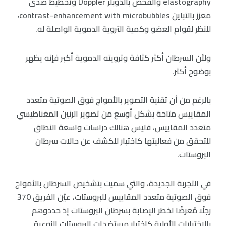
elastography والفحص بالدوبلر Doppler وتخطيط صدى
معزز بالتباين contrast-enhancement with microbubbles،
للنظر لقوام العضو وكمية التروية الدموية الواصلة له.
ولأن السرطان أكثر كثافة وترويته الدموية أكبر فإنه يظهر
بوضوح أكثر.
بالرغم من أن تقنية التصوير بالأمواج فوق الصوتية متعدد
المقاييس متاحة بشكل أوسع من تصوير الرنين المغناطيسي
متعدد المقاييس، فليس هنالك دراسات واسعة النطاق
للتحقق من فعاليتها كاختبار للكشف عن حالات سرطان
البروستات.
في التجربة الجديدة، والتي سميت بتشخيص السرطان بالأمواج
فوق الصوتية متعدد المقاييس للبروستات، عيّن الفريق 370
رجلًا مُعرضًا لخطر الإصابة بسرطان البروستات إذ حددوهم
بالاختبارات الأولية كاختبار مستضدات البروستات النوعية