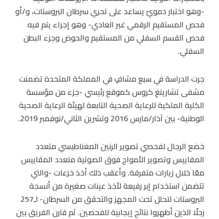
-وهو اختبار دمويّ يساعد على تحري سرطان البروستات، و/أو
فحص المستقيم الرقمي غير العادي- وهو إجراء يتم فيه
فحص القسم السفلي من المستقيم والحوض وجزء البطن
السفلي.
جرت الدراسة في سبع مشافٍ في المملكة المتحدة تضمنت
مشفى تشارينغ كروس كموقع رئيسي -جزء من مؤسسة
الكلية الملكية للرعاية الصحية التابعة لهيئة الرعاية الصحية
الوطنية- بين آذار/مارس 2016 وتشرين الثاني/نوفمبر 2019.
خضع الرجال لفحصي تصوير الرنين المغناطيسي متعدد
المقاييس وتصوير الأمواج فوق الصوتية متعدد المقاييس
معًا خلال زيارات متفرقة. وأعقب ذلك أخذ خزعات -والتي
تتضمن استخدام إبر رفيعة لأخذ عينات صغيرة من أنسجة
البروستات لتحلل تحت المجهز والتحقق من السرطان- لـ257
رجلًا الذين أظهروا نتائج إيجابية للفحصين. ثم قارن الفريق بين