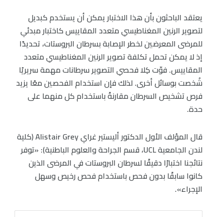
يعتقد الباحثون بأن هذا الاختبار يمكن أن يستخدم كبديل
لتصوير الرنين المغناطيسي متعدد المقاييس كاختبار مبدئي
للمرضى المعرضين لخطر الإصابة بسرطان البروستات، تحديدًا
إذ لا يمكن تحمل تكلفة تصوير الرنين المغناطيسي متعدد
المقاييس. فوّت كِلا فحصي التصوير سرطانات مهمة سريريًا
شُخصت بوسائل أخرى. لذلك فإن استخدام الفحصين معًا يزيد
فرص تشخيص السرطان مقارنةً باستخدام كل منهما على
حدة.
قال المؤلف الأول الدكتور أليستير غراي Alistair Grey (كلية
لندن الجامعية UCL، قسم الجراحة والعلوم الباطنية): «توفر
نتائجنا اختبارًا دقيقًا لسرطان البروستات في المرضى الذين
كانوا سابقًا بدون فحص باستخدام فحص رخيص وسهل
الإجراء».