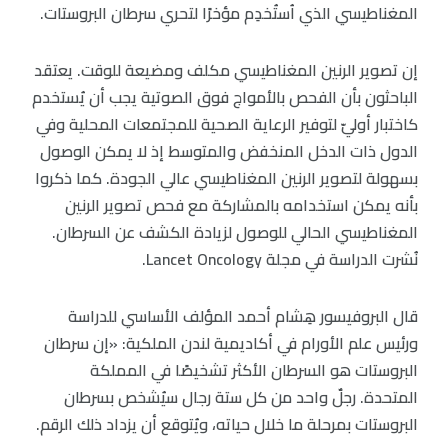
المغناطيسي الذي اُستُخدِم مؤخرًا لتحري سرطان البروستات.
إن تصوير الرنين المغناطيسي مكلف ومضيعة للوقت. يعتقد
الباحثون بأن الفحص بالأمواج فوق الصوتية يجب أن يُستخدم
كاختبار أوليّ لتوفير الرعاية الصحية للمجتمعات المحلية وفي
الدول ذات الدخل المنخفض والمتوسط إذ لا يمكن الوصول
بسهولة لتصوير الرنين المغناطيسي عالي الجودة. كما ذكروا
بأنه يمكن استخدامه بالمشاركة مع فحص تصوير الرنين
المغناطيسي الحالي للوصول لزيادة الكشف عن السرطان.
نُشرت الدراسة في مجلة Lancet Oncology.
قال البروفيسور هِشام أحمد المؤلف الأساسي للدراسة
ورئيس علم الأورام في أكاديمية لندن الملكية: «إن سرطان
البروستات هو السرطان الأكثر تشخيصًا في المملكة
المتحدة. رجلٌ واحد من كل ستة رجال سيُشخص بسرطان
البروستات بمرحلة ما خلال حياته، ويُتوقع أن يزداد ذلك الرقم.