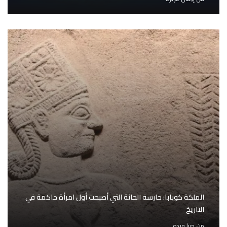
الملكة كوبابا: حارسة الحانة التي أصبحت أول امرأة حاكمة في
التاريخ
من
صبا ورده