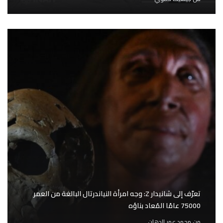
تعرّف إلى شانيدار Z: وجه امرأة النياندرتال البالغة من العمر
75000 عامًا المُعاد بناؤه
من
محمد عمر الدهان