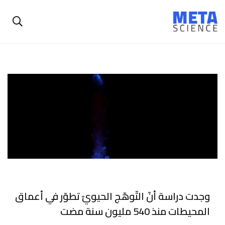
وجدت دراسة أنّ التّوهّج الحيويّ تطوّر في أعماق
المحيطات منذ 540 مليون سنة مضت