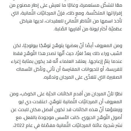
معًا لتشكّل مستعمرة، وغالبًا ما تعيش على إطار مصنوع من
إفرازاتها المتكلّسة. ومع ذلك، فإنّ المرجانيّات الثّمانية، التي
تأخذ اسمها من التّناظر الثّمانيّ للعقيدات، لديها هياكل
عظميّة أكثر ليونة من أقاربها الصّلبة.
ومن المعروف أيضًا أنّ بعضها يتوهّج توهّجًا بيولوجيًا، لكن
السّبب وراء ذلك يعدّ لغزًا، حيث أنّها تصدر هذا التّوهّج فقط
عندما يتمّ إزعاجها. يعتقد العلماء أنّه قد يكون بمثابة إغراء
للفريسة، أو للحيوانات المفترسة أن تأتي وتأكل الأسماك
الصغيرة التي تتغذّى على المرجان وتدمّره.
نظرًا لأنّ المرجان من أقدم الكائنات الحيّة على الكوكب، ومن
المعروف أن المرجانيّات الثّمانية تتوهّج، اعتقدت دي ليو
وزملاؤها أنّ هذه الكائنات قد تكون أفضل مكان للبحث عن
أصول التّوهّج الحيويّ. كانت الأسس موجودة بالفعل، مع
نشر شجرة عائلة المرجانيّات الثّمانية مفصّلة في عام 2022،