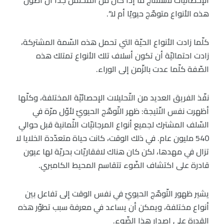
الإحصائيّات لاستنتاج ما إذا كان من المحتمل جدًا أنّ أصول
هذه الأنواع متوهّج حيويًا أم لا”.
كلّما زادت الأنواع الحيّة التي تحمل هذه السّمة المشتركة،
زادت احتماليّة أن تكون أسلاف تلك الأنواع تمتلك هذه
الصّفة كلّما عدت بالزّمن إلى الوراء.
نفّذ الفريق العديد من التّحليلات الإحصائيّة المختلفة، وكلّها
أظهرت نفس النّتيجة: ظهر التّوهّج الحيويّ لأوّل مرّة في
السّلف المشترك لجميع أنواع المرجانيّات الثّمانية قبل حوالي
540 مليون عام. في ذلك الوقت، كانت حياة متعدّدة الخلايا لا
تزال في مهدها، لكن كان هناك لافقاريّات بحريّة لها عيون
قادرة على اكتشاف الضّوء تتقاسم المحيط الكامبري.
يشير ظهور التّوهّج الحيويّ في نفس الوقت إلى تفاعل بين
أنواع مختلفة، ويمكن أن يساعد في معرفة سبب تطوّر هذه
القدرة على إصدار هذا الضّوء.