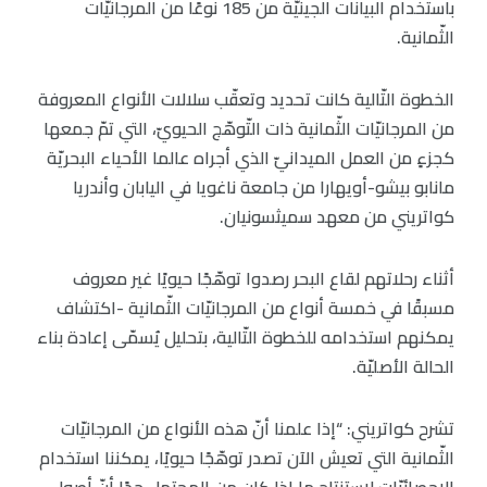
باستخدام البيانات الجينيّة من 185 نوعًا من المرجانيّات
الثّمانية.
الخطوة التّالية كانت تحديد وتعقّب سلالات الأنواع المعروفة
من المرجانيّات الثّمانية ذات التّوهّج الحيويّ، التي تمّ جمعها
كجزءٍ من العمل الميدانيّ الذي أجراه عالما الأحياء البحريّة
مانابو بيشو-أويهارا من جامعة ناغويا في اليابان وأندريا
كواتريني من معهد سميثسونيان.
أثناء رحلاتهم لقاع البحر رصدوا توهّجًا حيويًا غير معروف
مسبقًا في خمسة أنواع من المرجانيّات الثّمانية -اكتشاف
يمكنهم استخدامه للخطوة التّالية، بتحليل يُسمّى إعادة بناء
الحالة الأصليّة.
تشرح كواتريني: “إذا علمنا أنّ هذه الأنواع من المرجانيّات
الثّمانية التي تعيش الآن تصدر توهّجًا حيويًا، يمكننا استخدام