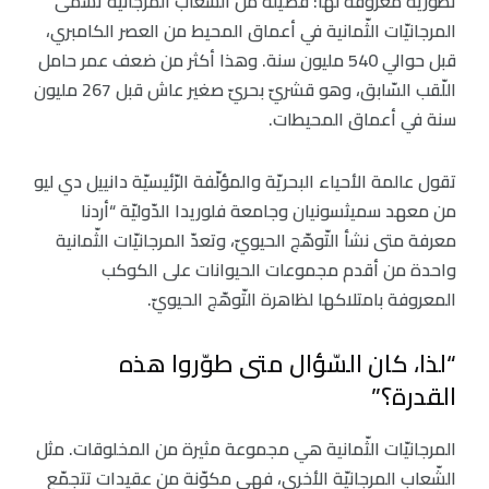
تطوّريّة معروفة لها: فصيلة من الشّعاب المرجانيّة تسمّى
المرجانيّات الثّمانية في أعماق المحيط من العصر الكامبري،
قبل حوالي 540 مليون سنة. وهذا أكثر من ضعف عمر حامل
اللّقب السّابق، وهو قشريّ بحريّ صغير عاش قبل 267 مليون
سنة في أعماق المحيطات.
تقول عالمة الأحياء البحريّة والمؤلّفة الرّئيسيّة دانييل دي ليو
من معهد سميثسونيان وجامعة فلوريدا الدّوليّة “أردنا
معرفة متى نشأ التّوهّج الحيويّ، وتعدّ المرجانيّات الثّمانية
واحدة من أقدم مجموعات الحيوانات على الكوكب
المعروفة بامتلاكها لظاهرة التّوهّج الحيويّ.
“لذا، كان السّؤال متى طوّروا هذه
القدرة؟”
المرجانيّات الثّمانية هي مجموعة مثيرة من المخلوقات. مثل
الشّعاب المرجانيّة الأخرى، فهي مكوّنة من عقيدات تتجمّع