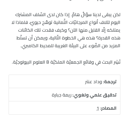
لكن يبقى لدينا سؤالٌ هامّ. إذا كان لدى السّلف المشترك
اليوم لآلاف أنواع المرجانيّات الثّمانية توهّج حيويّ، فلماذا لا
يمتلكه إلّا القليل منها الآن؟ وكيف فقدت تلك الكائنات
هذه القدرة؟ هذه هي الخطوة التّالية، ويمكن أن تسلّط
المزيد من الضّوء على البيئة الغريبة للمحيط الكامبري.
نُشِر البحث في وقائع الجمعيّة الملكيّة B العلوم البيولوجيّة.
ترجمة:
وداد عنتر
تدقيق علمي ولغوي:
ريمة جبارة
المصادر:
1