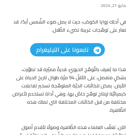
مايو 21, 2024
في أحلك زوايا الكوكب، حيث لا يصل ضوء الشّمس أبدًا، قد
نعثر على توهّجات غريبة تضيء الظّلال.
تابعونا على التيليغرام
هذا ما يُعرف بالتّوهّج الحيويّ، قدرةٌ مميّزة قد تطوّرت،
بشكلٍ منفصل، على الأقلّ 94 مرّة طوال تاريخ الحياة على
الأرض. يمكن للكائنات الحيّة المتوهّجة تسخير تفاعلات
كيميائيّة لإنتاج توهّج خاصّ بها، وهي أداة تستخدم لأغراض
مختلفة من قبل الكائنات المختلفة التي تملك هذه
الظّاهرة.
الآن، تعقّب العلماء هذه الظّاهرة وصولًا لأقدم أصول