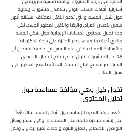
الحائزة على درجة الدكتوراه، وباحثة نفسية سريرية في
أستراليا. أفادت النساء اللواتي شاهدن منشورات إيجابية
حول شكل الجسد، والتي تدعم التقبّل لمختلف أشكاله أنهن
شعرن بتحسن المزاج، والرضا والتقبل لمظهر الجسد، لكن
وجد تحليل لمحتوى الحسابات الإيجابية حول شكل الجسد
والذي أجرته جنيفير هاريجير الحائزة على درجة الدكتوراه
والأستاذة المساعدة في علم النفس في جامعة بيبيردين أن
8% من المنشورات لاتزال تدعم نماذج الجمال الجسدي
النحيل عبر تشجيع اتباع الحميات الغذائية لتغيير المظهر على
سبيل المثال.
تقول كيل وهي مؤلفة مساعدة حول
تحليل المحتوى:
《تعد حركة النظرة الإيجابية حول شكل الجسد مثالاً رائعاً
على إنشاء مبادرة قائمة على المستخدم، وهي تسخّر وسائل
التواصل الاجتماعي لتعزيز التنوع وإحداث تغيير إيجابي، ولكن