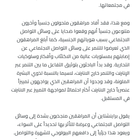
في مجتمعاتها.
ومع هذا، فقد أفاد مراهقون متحولون جنسياً وآخرون
متنوعون جنسياً أنهم وقعوا ضحايا على وسائل التواصل
الاجتماعي بسبب هوياتهم الجنسية، كما أبلغ المراهقون
الذي تعرضوا للتنمر على وسائل التواصل الاجتماعي عن
إصابتهم بمستويات عالية من الاكتئاب وأفكار وسلوكيات
انتحارية. وقد بدأ الباحثون بتوثيق التفاعل ما بين التنمر عبر
الإنترنت والتنمر خارج الانترنت، لاسيما بالنسبة لذوي البشرة
الملونة، وقد وجدوا أن المراهقين الذي يواجهون تمييزاً
عنصرياً خارج الانترنت أكثر احتمالاً لمواجهة التمييز عبر الانترنت
في المستقبل.
يقول براينشتاين أن المراهقين منجذبون بشدة إلى وسائل
التواصل الاجتماعي وعرضة للتأثر بها تحديداً على السواء،
ويعود هذا جزئياً إلى دافعهم البيولوجي للشهرة والتواصل.