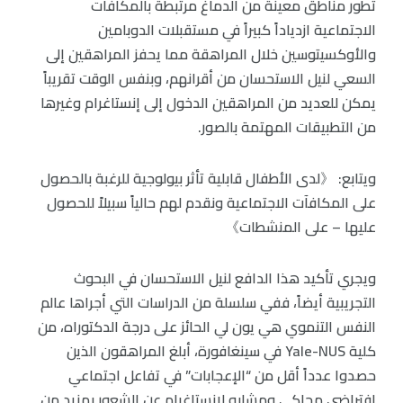
تطور مناطق معينة من الدماغ مرتبطة بالمكافآت
الاجتماعية ازدياداً كبيراً في مستقبلات الدوبامين
والأوكسيتوسين خلال المراهقة مما يحفز المراهقين إلى
السعي لنيل الاستحسان من أقرانهم، وبنفس الوقت تقريباً
يمكن للعديد من المراهقين الدخول إلى إنستاغرام وغيرها
من التطبيقات المهتمة بالصور.
ويتابع: 《لدى الأطفال قابلية تأثر بيولوجية للرغبة بالحصول
على المكافآت الاجتماعية ونقدم لهم حالياً سبيلاً للحصول
عليها – على المنشطات》
ويجري تأكيد هذا الدافع لنيل الاستحسان في البحوث
التجريبية أيضاً، ففي سلسلة من الدراسات التي أجراها عالم
النفس التنموي هي يون لي الحائز على درجة الدكتوراه، من
كلية Yale-NUS في سينغافورة، أبلغ المراهقون الذين
حصدوا عدداً أقل من “الإعجابات” في تفاعل اجتماعي
افتراضي محاكى ومشابه لانستاغرام عن الشعور بمزيد من