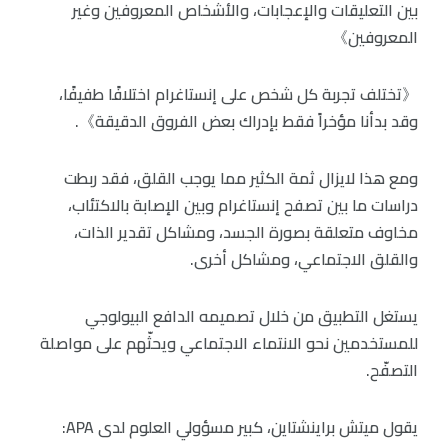
بين التعليقات والإعجابات، والأشخاص المعروفين وغير
المعروفين》
《تختلف تجربة كل شخص على إنستاغرام اختلافًا طفيفًا،
وقد بدأنا مؤخراً فقط بإدراك بعض الفروق الدقيقة》.
ومع هذا لايزال ثمة الكثير مما يوجب القلق، فقد ربطت
دراسات ما بين تصفح إنستاغرام وبين الإصابة بالاكتئاب،
مخاوف متعلقة بصورة الجسد، ومشاكل تقدير الذات،
والقلق الاجتماعي، ومشاكل أخرى.
يستغل التطبيق من خلال تصميمه الدافع البيولوجي
للمستخدمين نحو الانتماء الاجتماعي ويحثّهم على مواصلة
التصفّح.
يقول ميتش براينشتاين، كبير مسؤولي العلوم لدى APA: