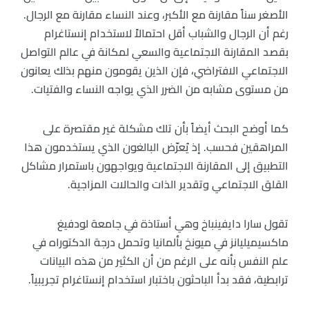
الأصغر سناً مقارنة مع الأكبر، وعند النساء مقارنة مع الرجال.
رغم أن الرجال والشباب أقل احتمالاً لاستخدام إنستاغرام
بقصد المقارنة الاجتماعية والسعي لمكانة في عالم التواصل
الاجتماعي الافتراضي، فإن الذين يقومون منهم بذلك يعانون
من مستوى مشابه من الضرر الذي يواجه النساء والفتيات.
كما أوضح البحث أيضاً بأن تلك مشكلة غير مقتصرة على
المراهقين فحسب. إذ يُعرّض البالغون الذي يستخدمون هذا
التطبيق إلى المقارنة الاجتماعية ويواجهون باستمرار مشاكل
القلق الاجتماعي وتقدير الذات والحالات المزاجية.
تقول سارا دايفينباخ وهي أستاذة في جامعة لودفيغ
ماكسيميليانز في ميونخ بألمانيا وتحمل درجة الدكتوراه في
علم النفس بأنه على الرغم من أن الكثير من هذه البيانات
ترابطية، فقد بدأ الباحثون باختبار استخدام إنستاغرام تجريبياً.