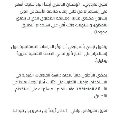
تقول فاردولي: 《بإمكان البالغين أيضاً اتباع سلوك أسلم
على إنستاغرام من خلال إلغاء متابعة الأشخاص الذين
ينشرون محتوى مثاليًا، ومتابعة المحتوى الذي لا يتعلق
بالمظهر، واستهلاك وقت أقل على استخدام التطبيق
عموماً》.
وتقول نيسي بأنه ينبغي أن تركّز الدراسات المستقبلية حول
إنستاغرام على اختبار تأثيراته في الصحة النفسية تجريبياً
وطولياً.
يمضي الباحثون حالياً باتجاه دراسة الفروقات الفردية في
الاستخدام، وإجراء التجارب على عيّنات أكثر تنوعاً، بعيداً عن
الأسئلة المتعلقة بالوقت الخام المستهلك على استخدام
التطبيق.
تقول تشوكاس برادلي:《نحتاج أيضاً إلى تطوير بنى تتيح لنا