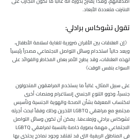
أصدقائهم، وهذا يقترح بدوره أنه غالباً ما تكون التجارب على
الانترنت متعددة الأبعاد.
تقول تشوكاس برادلي:
《إن العلاقات بين الأقران ضرورية للغاية لسلامة الأطفال،
ويعد حالياً استخدام وسائل التواصل الاجتماعي مصدراً رئيسياً
لهذه العلاقات، وقد يطرح الأمر بعض المخاطر والفوائد على
السواء بنفس الوقت》
على سبيل المثال، غالباً ما يستخدم المراهقون المتحولون
جنسياً، وذوو التنوع الجنسي إنستاغرام ومنصات أخرى
لاكتساب المعرفة بشأن الصحة والهوية الجنسية وتأسيس
مجتمع مع مراهقي LGBTQ الآخرين وذلك وفقاً لبحث أجرته
تشوكاس برادلي وزملاءها. يمكن أن تكون وسائل التواصل
الاجتماعي مهمة بصورة خاصة بالنسبة لمراهقي LGBTQ
في المناطق الريفية التي قد تفتقد وجود نماذج يحتذى بها