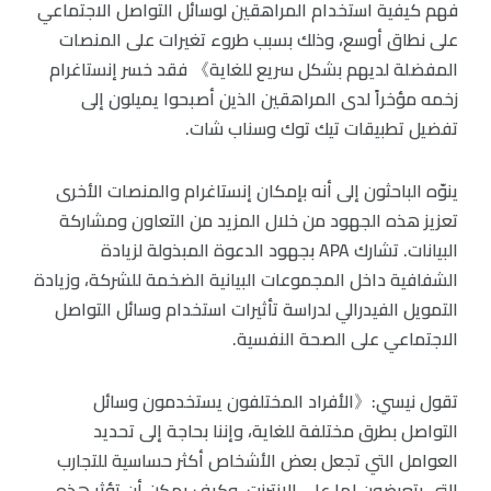
فهم كيفية استخدام المراهقين لوسائل التواصل الاجتماعي
على نطاق أوسع، وذلك بسبب طروء تغيرات على المنصات
المفضلة لديهم بشكل سريع للغاية》 فقد خسر إنستاغرام
زخمه مؤخراً لدى المراهقين الذين أصبحوا يميلون إلى
تفضيل تطبيقات تيك توك وسناب شات.
ينوّه الباحثون إلى أنه بإمكان إنستاغرام والمنصات الأخرى
تعزيز هذه الجهود من خلال المزيد من التعاون ومشاركة
البيانات. تشارك APA بجهود الدعوة المبذولة لزيادة
الشفافية داخل المجموعات البيانية الضخمة للشركة، وزيادة
التمويل الفيدرالي لدراسة تأثيرات استخدام وسائل التواصل
الاجتماعي على الصحة النفسية.
تقول نيسي:《الأفراد المختلفون يستخدمون وسائل
التواصل بطرق مختلفة للغاية، وإننا بحاجة إلى تحديد
العوامل التي تجعل بعض الأشخاص أكثر حساسية للتجارب
التي يتعرضون لها على الانترنت، وكيف يمكن أن تؤثر هذه