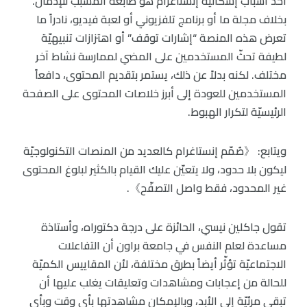
أحد أسباب إشكاليّة إنستاغرام هو طابعه المسبّب للإدمان.
بخلاف مجلة ما أو برنامج تلفزيوني أو لعبة فيديو، نادراً ما
تعرض هذه المنصة “إشارات توقف” أو اهتزازات تنبيهيّة
لطيفة تحثّ المستخدمين على المضي لممارسة نشاط آخر
مختلف. لكنه بدلاً عن ذلك، يستمر بتقديم المحتوى، دافعاً
المستخدمين للعودة إلى أبرز خلاصات المحتوى على الصفحة
الرئيسيّة لتكرار الهبوط.
ويتابع: 《صُمّم إنستاغرام كالعديد من المنصات التكنولوجيّة
ليكون بلا حدود، ولا يتعيّن عليك القيام بالكثير لبلوغ المحتوى
غير المحدود، فقط واصل التصفّح》.
تقول جاكلين نيسي، الحائزة على درجة دكتوراه، وأستاذة
مساعدة لعلم النفس في جامعة براون أن التفاعلات
الاجتماعيّة تؤثّر أيضاً بطرق مختلفة، لأن المقاييس الكميّة
للحالة من إعجابات ومشاهدات وتعليقات يغلب عليها أن
تبقى مرئيّة إلى الأبد، وبالإمكان مشاهدتها بأي وقت وبأي