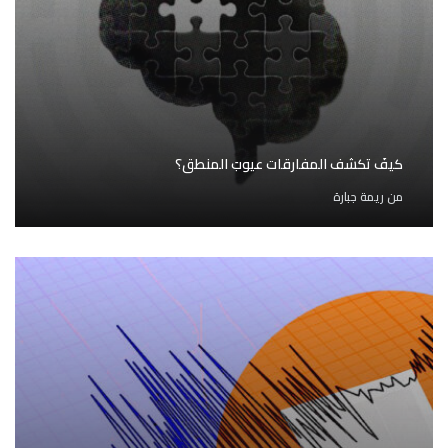
كيفَ تكشف المفارقات عيوبَ المنطق؟
من
ريمة جبارة