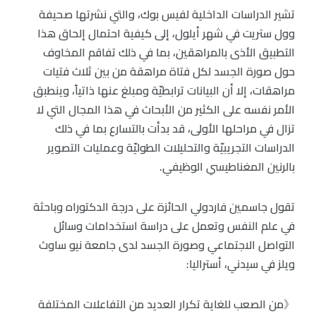
تشير الدراسات الداخلية لفيس بوك، والتي نشرتها صحيفة
وول ستريت في شهر أيلول، إلى كيفية احتمال إلحاق هذا
التطبيق الأذى بالمراهقين، بما في ذلك تفاقم المخاوف
حول صورة الجسد لكل فتاة مراهقة من بين ثلاث فتيات
مراهقات، إلا أن البيانات ترابطيّة ومبلغ عنها ذاتياً، وينطبق
الأمر نفسه على الكثير من الأبحاث في هذا المجال التي لا
تزال في مراحلها الأولى، قد بدأت بالتسارع بما في ذلك
الدراسات التجريبيّة والتحليلات الطوليّة وعمليات التصوير
بالرنين المغناطيسي الوظيفي.
تقول جاسمين فاردولي الحائزة على درجة الدكتوراه وباحثة
في علم النفس وتعمل على دراسة استخدامات وسائل
التواصل الاجتماعي وصورة الجسد لدى جامعة نيو ساوث
ويلز في سيدني، أستراليا:
《من الصعب للغاية تكرار العديد من التفاعلات المختلفة