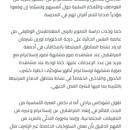
العواطف والأفكار السلبية حول أنفسهم ولاسيّما إن وقعوا
مؤخراً ضحايا لتنمر أقران لهم في المدرسة.
كما وجدت دراسة التصوير بالرنين المغناطيسي الوظيفي من
عالمة النفس الحائزة على درجة الدكتوراه لورين شيرمان
ازدياد نشاط المناطق المرتبطة بالمكافآت في أدمغة
المراهقين عند مشاهدة صور مشابهة لصور إنستاغرام مع
مزيد من عدد الإعجابات عليها. كما لوحظ عند مشاهدة
صورة مشابهة لإنستاغرام تُظهر سلوكيّات خطرة كشرب
الكحول والتدخين انخفاضاً في نشاط مناطق الدماغ المرتبطة
بالتثبيط بما فيها قشرة الفص الجبهي.
تقول تشوكاس برادلي أنه لا تكمن العبرة الأساسية من
البحث القائم في إبعاد المراهقين عن إنستاغرام وغيره من
التطبيقات الاجتماعية، وإنما بضرورة التحلّي بالمزيد من
الفهم الدقيق بأن بعض السلوكيات الحاصلة عبر الإنترنت مثل