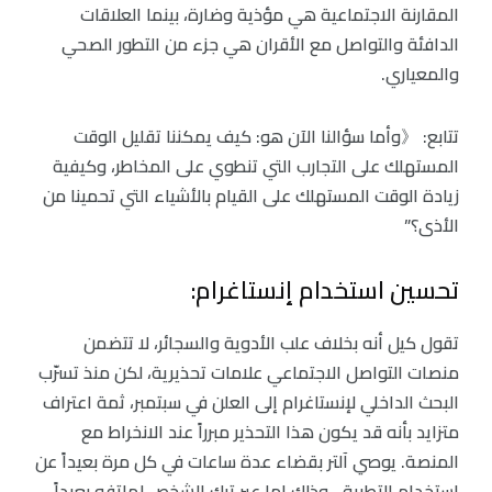
المقارنة الاجتماعية هي مؤذية وضارة، بينما العلاقات
الدافئة والتواصل مع الأقران هي جزء من التطور الصحي
والمعياري.
تتابع: 《وأما سؤالنا الآن هو: كيف يمكننا تقليل الوقت
المستهلك على التجارب التي تنطوي على المخاطر، وكيفية
زيادة الوقت المستهلك على القيام بالأشياء التي تحمينا من
الأذى؟”
تحسين استخدام إنستاغرام:
تقول كيل أنه بخلاف علب الأدوية والسجائر، لا تتضمن
منصات التواصل الاجتماعي علامات تحذيرية، لكن منذ تسرّب
البحث الداخلي لإنستاغرام إلى العلن في سبتمبر، ثمة اعتراف
متزايد بأنه قد يكون هذا التحذير مبرراً عند الانخراط مع
المنصة. يوصي آلتر بقضاء عدة ساعات في كل مرة بعيداً عن
استخدام التطبيق، وذلك إما عبر ترك الشخص لهاتفه بعيداً