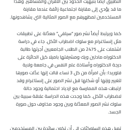
التطبيق أيضاً بتبهيت الحدود بين الأقران والمشاهير. وهذا
ما قد يؤدي إلى مقارنة اجتماعية زائفة عندما مقارنة
المستخدمين لمظهرهم مع الصور المثالية التي يشاهدونها.
كما ويرتبط أيضاً نشر صور “سيلفي” معدّلة على تطبيقات
مثل إنستاغرام مع سلوك اضطراب الأكل. جاء في دراسة
اشتملت على 2475 من الطلاب الجامعيين أجرتها طالبة
الدكتوراه مادلين ويك ومشرفتها باميلا كيل الحائزة على
درجة الدكتوراه وأستاذة علم النفس في جامعة ولاية
فلوريدا: بأن امرأة من كل 3 نساء قالت إنها عدّلت صورها
لتغيير وزنها أو شكلها قبل نشر الصور على إنستاغرام وقد
ارتبطت هذه الممارسة مع ازدياد احتمالية وجود حالة
لاضطراب الأكل. كما وجدت هذه الدراسة علاقة سببية بين
سلوك نشر الصور المعدّلة وبين وجود مخاوف حول صورة
الجسد.
تميل هذه السلوكيّات إلى أن تكون سائدة بين المستخدمين