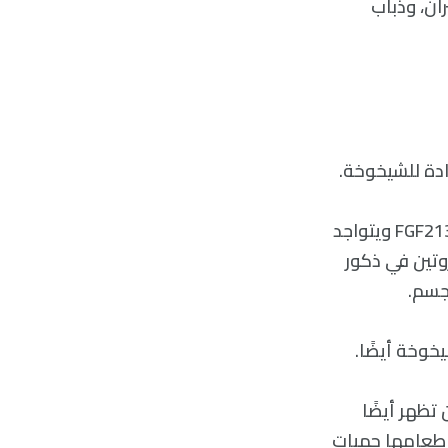
ان، وذباب
دة للشيخوخة.
يُدعى هذا الهرمون بعامل نمو الخلايا الليفية FGF2136)) Fibroblast growth factor21 ويتواجد
أن استجابة FGF21 إلى تقليل البروتين في ذكور
جسم.
صحية، ولكن تظهر أيضًا
إطعامها حميات