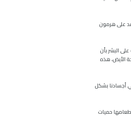
تمد على هرمون
اسات على البشر بأن
حة الأيض، هذه
في أجسادنا بشكل
ة لذكور الفئران عند انتزاع جين FGF21 منها وإطعامها حميات