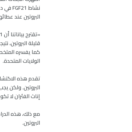
نشاط 21
البروتين عند عطائه
قليلة البروتين، نت
الولايات المتحدة.
تقدم هذه الاكتشا
البروتين. ولكن يجب
إناث الفئران لا تك
مع ذلك، هذه الدراس
البروتين.