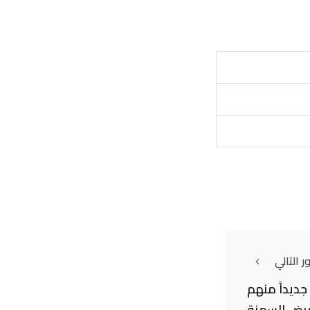
 التالي
حثون 17 جيناً جديداً منهم
مرض السمنة