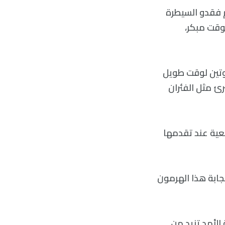
FGF2. يقول الباحثون بأنهم فقدو السيطرة
بوقت مبكر،
 غذائية قليلة البروتين لوقت طويل
ئ مثل الفئران
يعية عند تقدمها
ستجابة هذا الهرمون
 الأمد تزيد من