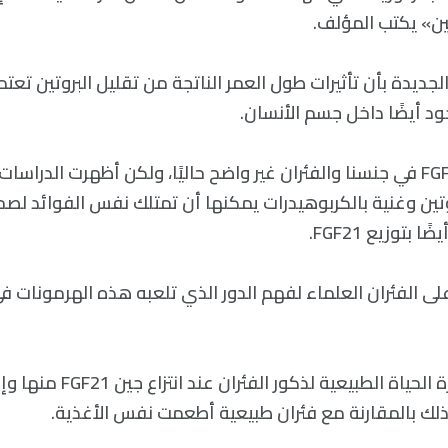
تين» يكتب المؤلف.
لجديدة بأن تأثيرات طول العمر الناتجة من تقليل البروتين تع
 أيضًا داخل جسم الأنسان.
التشابه بين دور FGF21 في جنسنا والفئران غير واضح حاليًا، ولكن أظهرت الدر
روتين وغنية بالكربوهيدرات يمكنها أن تمتلك نفس الفوائد لص
 بتوزيع FGF21.
ى الفئران العلماء لفهم الدور الذي تلعبه هذه الهرمونات 
انخفاض معدل فترة الحياة الطبيعي
 ذلك بالمقارنة مع فئران طبيعية أطعمت نفس الأغذية.