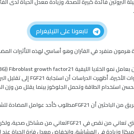
ة البروتين فائدة كبيرة للصحة، وزيادة معدل الحياة لدى الفئر
تابعونا على التيليغرام
هرمون منفرد في الفئران وهو أساسي لهذه التأثيرات المضا
في الكبد في السنوات الأخيرة، أظهرت الدراسات 
تحسن استخدام الطاقة وتحمل الجلوكوز بينما يقلل من وزن ال
FGمطلوب كأحد عوامل المضادة للشيخوخة أيضًا.
«بالفعل، الفئران التي تعاني من نقص في FGF21تعاني من مشاكل 
بكرًا وزيادة في الهشاشة، وانخفاض معدل فترة الحياة عند 