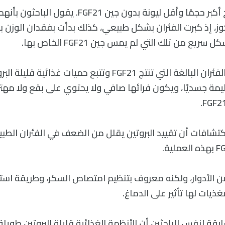
كبرت الفئران لتصبح أكبر حجمًا وأقل ليونة بدون جين 1
كوز، إذ كبرت الفئران بشكل طبيعي، كذلك بدأت بفقدان الوزن 
 من تلك التي لم يمس جين FGF21 الخاص بها.
يقول الباحثون أن الفئران البالغة التي تنتج FGF21 وتتبع حميات
يمة جسديًا، ويكون فرائها صافي ولا يحتوي على بقع ولا مهتر
اكتشافات أن تقييد البروتين يقلل من الضعف في الفئران الطب
FGالكثير من الأدوار، ولكنه معروف بتنظيم امتصاص السكر، وطريقة ا
ذيات لها تأثير على الدماغ.
بقة لنفس الباحثين أن الأنظمة الغذائية قليلة البروتين طويلة