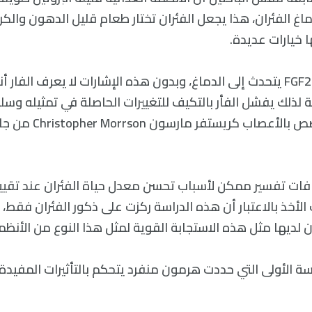
FGF في دماغ الفئران، هذا يجعل الفئران تختار طعام قليل الدهون وال
ا خيارات عديدة.
«تقترح بياناتنا أن FGF21 يتحدث إلى الدماغ، وبدون هذه الإشارات لا يعرف ال
يجة لذلك يفشل الفأر بالتكيف للتغييرات الحاصلة في تمثيله وس
كما يفسره المتخصص بالأع
فات تفسير ممكن لأسباب تحسن معدل حياة الفئران عند تقي
 الأخذ بالاعتبار أن هذه الدراسة ركزت على ذكور الفئران فقط
ون لديها مثل هذه الاستجابة القوية لمثل هذا النوع من الأنظمة
ة الأولى التي حددت هرمون منفرد يتحكم بالتأثيرات المفيدة 