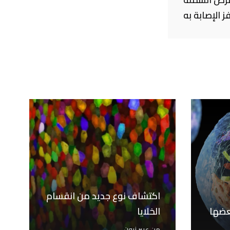
 الإصابة به
اكتشاف نوع جديد من انقسام
عضها
الخلايا
من
عبير زبون