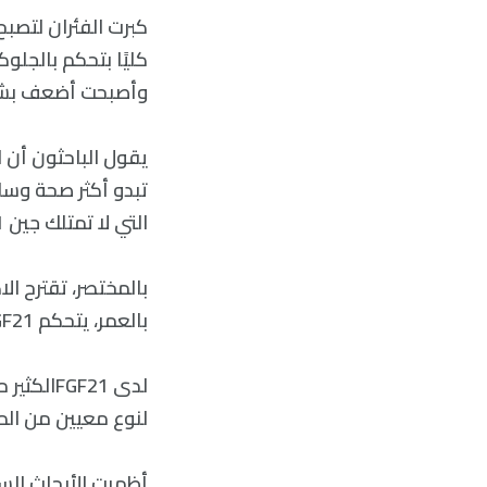
كليًا بتحكم بالجلو
وأصبحت أضعف بشكل سريع
تبدو أكثر صحة وسل
التي لا تمتلك جين FGF21.
بالمختصر، تقترح ال
بالعمر، يتحكم FGF21 بهذه العملية.
لدى F21
لنوع معيين من المغ
أظهرت الأبحاث السا