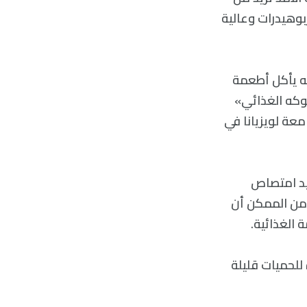
كربوهيدرات وعالية
فار أنه يأكل أطعمة
لوكه الغذائي»
صاب كريستفر مارسون Christopher Morrson من جامعة لويزيانا في
يد امتصاص
، من الممكن أن
 الغذائية.
للحميات قليلة