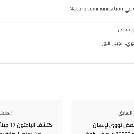
Nature .
م حسين
وي:
الجيلي النور
 السابق
المنشور
حمض نووي لإنسان
اكتشف البا
وحيوان عمره 25000 عام في كهف
من يمنع الإصابة ب