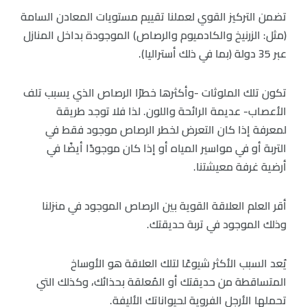
تضمن التركيز القوي لعملنا تقييم مستويات المعادن السامة
(مثل: الزرنيخ والكادميوم والرصاص) الموجودة بداخل المنازل
عبر 35 دولة (بما في ذلك أستراليا).
تكون تلك الملوثات -وأكثرها خطرًا الرصاص الذي يسبب تلف
الأعصاب- عديمة الرائحة واللون. لذا فلا توجد طريقة
لمعرفة إذا كان التعرض لخطر الرصاص موجود فقط في
التربة أو في مواسير المياه أو إذا كان موجودًا أيضًا في
أرضية غرفة معيشتنا.
أقر العلم العلاقة القوية بين الرصاص الموجود في منزلنا
وذلك الموجود في تربة حديقتك.
يُعد السبب الأكثر شيوعًا لتلك العلاقة هو الأوساخ
المتساقطة من حديقتك أو المُعلقة بحذائك، وكذلك التي
تحملها الأرجل الفروية لحيواناتك الأليفة.