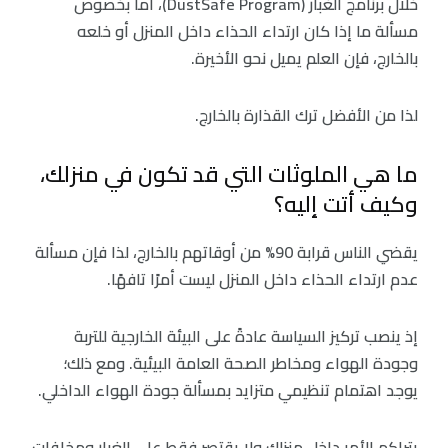
خلال برنامج الغبار (DustSafe Program)، أما بخصوص
مسألة ما إذا كان ارتداء الحذاء داخل المنزل أو خلعه
بالخارج، فإن العلم يميل نحو الأخيرة.
لذا من الأفضل ترك القذارة بالخارج.
ما هي الملوثات التي قد تكون في منزلك،
وكيف أتت إليه؟
يقضي الناس قرابة 90% من أوقاتهم بالخارج، لذا فإن مسألة
عدم ارتداء الحذاء داخل المنزل ليست أمرًا تافهًا.
إذ ينصب تركيز السياسة عادةً على البيئة الخارجية للتربة
وجودة الهواء ومخاطر الصحة العامة البيئية. ومع ذلك؛
يوجد اهتمام تنظيمي متزايد بمسألة جودة الهواء الداخلي.
يتراكم الأمر داخل منزلك ولا يقتصر فقط على الغبار ومخلفات