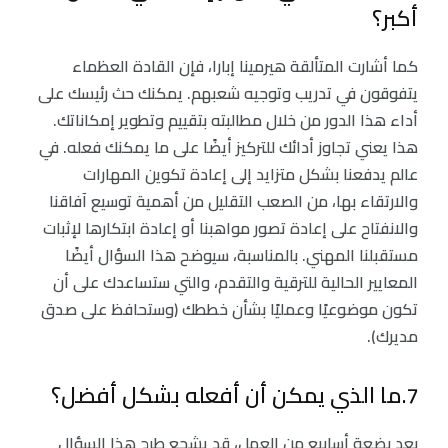
أكبر؟
كما أشارت المتألقة هيرمينا إبارا، فإن القادة العظماء
يتفوقون في تدريب وتوجيه شعبهم. يمكنك حث رئيسك على
أداء هذا الدور من خلال مطالبته بتقييم وتطوير إمكاناتك.
هذا يعني تجاوز أدائك للتركيز أيضًا على ما يمكنك فعله. في
عالم يدفعنا بشكل متزايد إلى إعادة تكوين المهارات
والارتقاء بها، من الصعب التقليل من أهمية توسيع آفاقنا
والانفتاح على إعادة تصور مواهبنا أو إعادة ابتكارها لإثبات
مستقبلنا المهني. بالمناسبة، سيوضح هذا السؤال أيضًا
المعايير الحالية للترقية والتقدم، والتي ستساعدك على أن
تكون موضوعيًا وعمليًا بشأن خططك (وستحافظ على صدق
مديرك).
7.ما الذي يمكن أن أفعله بشكل أفضل؟
بعد بضعة أسابيع من العمل، قد يشجع طرح هذا السؤال