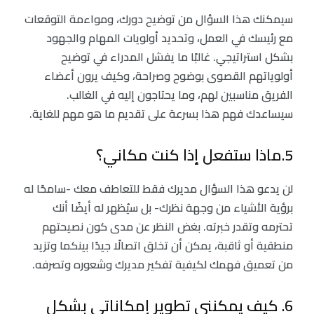
سيمكنك هذا السؤال من توضيح دورك، ومواءمة التوقعات
مع رئيسك في العمل، وتحديد أولويات المهام والجهود
بشكل استراتيجي. غالبًا ما يفشل المدراء في توضيح
أولوياتهم القصوى بوضوح وصراحة، وكيف يرون أعضاء
الفريق مناسبين لهم، وما يحتاجون إليه في الغالب.
سيساعدك فهم هذا بسرعة على تقديم ما هو مهم للغاية.
5.ماذا ستفعل إذا كنت مكاني؟
لن يدعو هذا السؤال مديرك فقط للتعاطف معك -سامحًا له
برؤية الأشياء من وجهة نظرك- بل سيُظهر له أيضًا أنك
تحترمه وتقدر خبرته. بغض النظر عن مدى كون نصيحتهم
منطقية أو ثاقبة، يمكن أن تخلق اتصالًا جيدًا بينكما وتزيد
من تعميق فهمك لكيفية تفكير مديرك وشعوره وتصرفه.
6. كيف يمكنني تطوير إمكاناتي بشكل