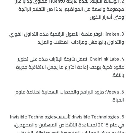
2. الوسائط الثابتة: تقدم شركة FluentU محتوى جذابًا عبر
مجموعة واسعة من المواضيع، بدءًا من الأفلام الرائجة
وحتى أسرار الكون.
3. Kraken: توفر منصة الأصول الرقمية هذه التداول الفوري
والتداول بالهامش ومزادات المظلات والمزيد.
4. Chainlink Labs: تعمل شركة الإنترنت هذه على تطوير
عقود ذكية بهدف إعادة اختراع ما يجعل الاتفاقية جديرة
بالثقة.
5. Veeva: مزود للبرامج والخدمات السحابية لصناعة علوم
الحياة.
6. Invisible Technologies: تأسستInvisible Technologies
في عام 2015 لمساعدة الأشخاص المرهقين والمجهدين،
وتقدم دعمًا للعمليات المخصصة لتوسيع نطاق الشركات