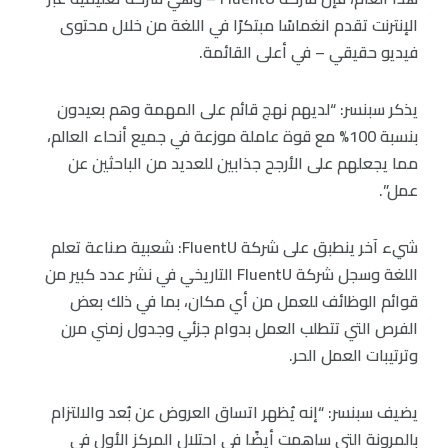
الإنترنت تقدم انغماسًا مبتكرًا في اللغة من خلال محتوى
فيديو حقيقي – في أعلى القائمة.
يذكر سبنسر: “لديهم نهج قائم على المهمة وهم بعيدون
بنسبة 100% مع قوة عاملة موزعة في جميع أنحاء العالم،
مما يجعلهم على الأرجح جذابين للعديد من الباحثين عن
عمل”.
شيء آخر ينطبق على شركة FluentU: شعبية صناعة تعلم
اللغة وسجل شركة FluentU التاريخي في نشر عدد كبير من
قوائم الوظائف للعمل من أي مكان، بما في ذلك بعض
الفرص التي تتطلب العمل بدوام جزئي وجدول زمني مرن
وترتيبات العمل الحر.
يضيف سبنسر: “إنه يُظهر اتساق العروض عن بُعد والالتزام
بالمرونة التي ساهمت أيضًا في احتلال المركز الأول في