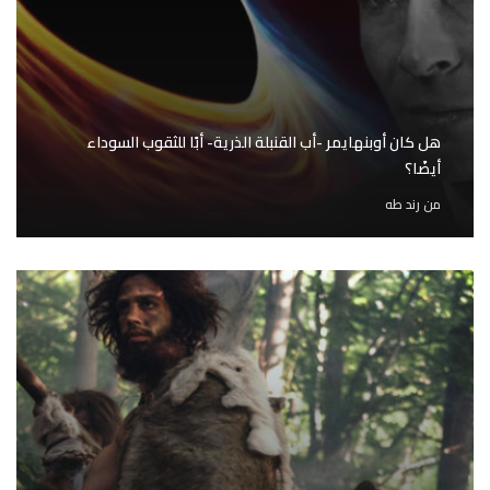
هل كان أوبنهايمر -أب القنبلة الذرية- أبًا للثقوب السوداء
أيضًا؟
من
رند طه