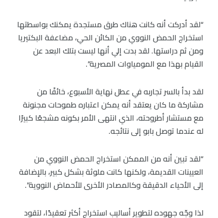
“لقد أدركت أنه كانت هناك طرق مستجدة يمكنك بواسطتها
استخراج الحمض النووي من الكائن الحي، مضاعفة البكتيريا
ومن ثم دراستها. لقد بدت إلي أنها ليست بتلك البعد عن
القيام بهذا مع المومياوات المصرية”.
لقد بدأ بالسر تجاربه في عطل نهاية الأسبوع، خائفًا من
مشاركة ما كان يعتقد أنه يمكن اعتباره طموحات مجنونة
مع مستشار أطروحته، الذي انتهى الأمر بكونه مشجعًا كبيرًا
له عندما توصل بابو إلى نتائجه.
“لقد تبين أنه من الممكن استخراج الحمض النووي من
العيينات القديمة، ولكنها كانت ملوثة بشكل كبير، بالإضافة
إلى الأحياء الدقيقة وكالمصادر الأخرى للأحماض النووية”.
لذا وجّه جهوده لتطوير أساليب استخراج أكثر تعقيدًا، لتقود