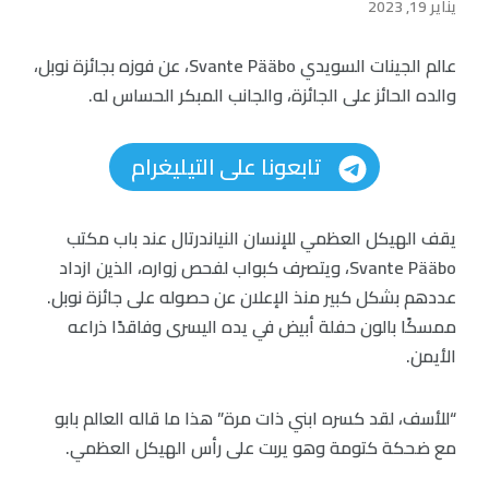
يناير 19, 2023
عالم الجينات السويدي Svante Pääbo، عن فوزه بجائزة نوبل،
والده الحائز على الجائزة، والجانب المبكر الحساس له.
تابعونا على التيليغرام
يقف الهيكل العظمي للإنسان النياندرتال عند باب مكتب
Svante Pääbo، ويتصرف كبواب لفحص زواره، الذين ازداد
عددهم بشكل كبير منذ الإعلان عن حصوله على جائزة نوبل.
ممسكًا بالون حفلة أبيض في يده اليسرى وفاقدًا ذراعه
الأيمن.
“للأسف، لقد كسره ابني ذات مرة” هذا ما قاله العالم بابو
مع ضحكة كتومة وهو يربت على رأس الهيكل العظمي.