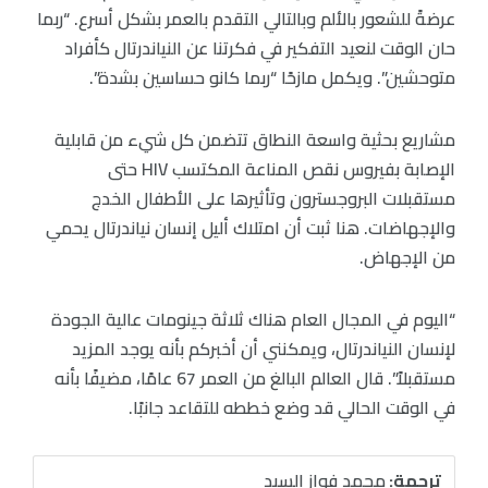
عرضةً للشعور بالألم وبالتالي التقدم بالعمر بشكل أسرع. “ربما
حان الوقت لنعيد التفكير في فكرتنا عن النياندرتال كأفراد
متوحشين”. ويكمل مازحًا “ربما كانو حساسين بشدة”.
مشاريع بحثية واسعة النطاق تتضمن كل شيء من قابلية
الإصابة بفيروس نقص المناعة المكتسب HIV حتى
مستقبلات البروجسترون وتأثيرها على الأطفال الخدج
والإجهاضات. هنا ثبت أن امتلاك أليل إنسان نياندرتال يحمي
من الإجهاض.
“اليوم في المجال العام هناك ثلاثة جينومات عالية الجودة
لإنسان النياندرتال، ويمكنني أن أخبركم بأنه يوجد المزيد
مستقبلاً”. قال العالم البالغ من العمر 67 عامًا، مضيفًا بأنه
في الوقت الحالي قد وضع خططه للتقاعد جانبًا.
ترجمة:
محمد فواز السيد