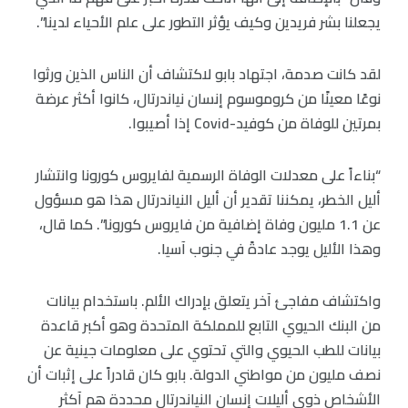
يجعلنا بشر فريدين وكيف يؤثر التطور على علم الأحياء لدينا”.
لقد كانت صدمة، اجتهاد بابو لاكتشاف أن الناس الذين ورثوا
نوعًا معينًا من كروموسوم إنسان نياندرتال، كانوا أكثر عرضة
بمرتين للوفاة من كوفيد-Covid إذا أصيبوا.
“بناءاً على معدلات الوفاة الرسمية لفايروس كورونا وانتشار
أليل الخطر، يمكننا تقدير أن أليل النياندرتال هذا هو مسؤول
عن 1.1 مليون وفاة إضافية من فايروس كورونا”. كما قال،
وهذا الأليل يوجد عادةً في جنوب آسيا.
واكتشاف مفاجئ آخر يتعلق بإدراك الألم. باستخدام بيانات
من البنك الحيوي التابع للمملكة المتحدة وهو أكبر قاعدة
بيانات للطب الحيوي والتي تحتوي على معلومات جينية عن
نصف مليون من مواطني الدولة. بابو كان قادراً على إثبات أن
الأشخاص ذوي أليلات إنسان النياندرتال محددة هم آكثر