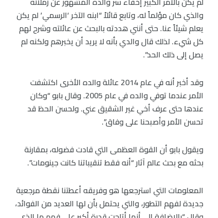
لم يكن بالأمر الكبير إخفاء سر والده المشهور عن زملائه
والذي كان مؤلماً له، وتابع قائلاً “ابنه الآخر ‘الرسمي’ لم يكن
يعلم شيئاً عنا. حتى أنني هددته بالبحث عن عائلته وشرح لهم
كل شيء. لذلك قال والدي بأنه لا يريد أن يخبرهم ولكنه لم
يصل إلى ذلك الحد”.
وقد أخبر أنه في عام 2014 عائلة والده الأخرى اكتشفت
الأمر عندما توفي والده في عام 2005. وقال بابو “وكان
عندها حتى عرف أخي غير الشقيق عني. ولحسن الحظ قد
تحسن الأمر وأصبحنا على وفاق”.
ويقول بابو أن القوة العظمى التي قادت فضوله، بمقارنة
بحثه مع بحث عالم آثار “أنه فقط تنقيباتنا كانت جينومات”.
المعلومات التي استرجعها هو وفريقه أعطتنا نقطة مرجعية
جديدة لفهم التطور، والتي يحتمل بأن لها العديد من الفوائد،
وقال “بالإضافة إلى أنها أتاحت قدرة أكبر على فهم ما الذي