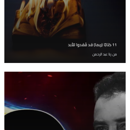
11 كتابًا (ربما) قد فُقدوا للأبد
من
رنا عبد الرحمن