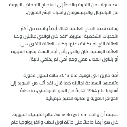
بعد سنوات من التجربة والخطأ إلى استخراج الأحماض النووية
من النياندرتال والدينيسوفان وأشباه البشر الآخرون.
وخلف قصة النجاح العلمية هناك أيضاً واحدة من أكثر
التحديات الشخصية الكبيرة. “لقد كان لوالدي عائلتين وكنا
العائلة التي لم يكشف عنها وكانت العائلة الأخرى هي
العائلة الرسمية. كان والدي يأتي أيام السبت يشرب القهوة
أو يتناول الغداء معي ومع أمي ثم يختفي ثانيةً”.
أمه كارين التي توفيت عام 2013 كانت لتكون فخورة
وتغمرها السعادة لجائزته كما قال. لقد أتت من السويد إلى
أستونيا عام 1944 هاربةً من الغزو السوفييتي، متخطيةً
الحواجز اللغوية والمالية لتصبح كيميائية.
حقيقة أن والده Sune Brrgström، عالم الكيمياء الحيوية،
كان هو أيضاً حاصلاً على جائزة نوبل للطب والفيزيولوجيا عام