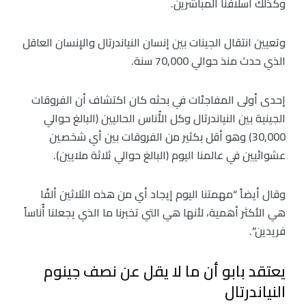
وكذلك أسلافنا المباشرين.
وتعيين انتقال الجينات بين إنسان النياندرتال والإنسان العاقل
الذي حدث منذ حوالي 70,000 سنة.
إحدى أولى المفاجئات في بحثه كان اكتشاف أن الفروقات
الجينية بين النياندرتال وكل الأُناس الحاليين (البالغ حوالي
30,000) وهو أقل بكثير من الفروقات بين أي شخصين
عشوائيين في عالمنا اليوم (البالغ حوالي ثلاثة ملايين).
وقال أيضاً “مهمتنا اليوم إيجاد أي من هذه الثلاثين ألفًا
هي الأكثر أهمية، لأنها هي التي تخبرنا ما الذي يجعلنا أُناساً
فريدين”.
يعتقد بابو أن ما لا يقل عن نصف جينوم
النياندرتال