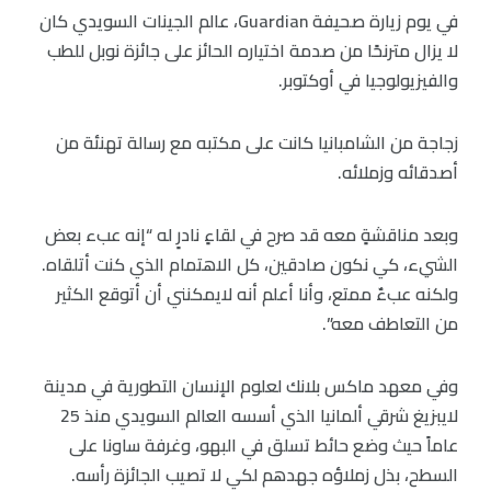
في يوم زيارة صحيفة Guardian، عالم الجينات السويدي كان
لا يزال مترنحًا من صدمة اختياره الحائز على جائزة نوبل للطب
والفيزيولوجيا في أوكتوبر.
زجاجة من الشامبانيا كانت على مكتبه مع رسالة تهنئة من
أصدقائه وزملائه.
وبعد مناقشةٍ معه قد صرح في لقاءٍ نادرٍ له “إنه عبء بعض
الشيء، كي نكون صادقين، كل الاهتمام الذي كنت أتلقاه.
ولكنه عبءٌ ممتع، وأنا أعلم أنه لايمكنني أن أتوقع الكثير
من التعاطف معه”.
وفي معهد ماكس بلانك لعلوم الإنسان التطورية في مدينة
لايبزيغ شرقي ألمانيا الذي أسسه العالم السويدي منذ 25
عاماً حيث وضع حائط تسلق في البهو، وغرفة ساونا على
السطح، بذل زملاؤه جهدهم لكي لا تصيب الجائزة رأسه.