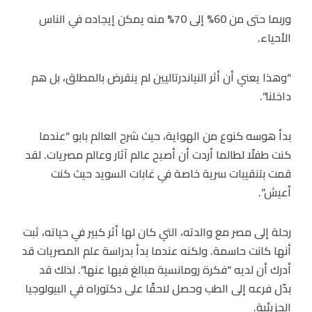
وربما حتى من 60% إلى 70% منه يمكن إيجاده في الناس
الأحياء.
“وهذا يعني أن أثر النياندرتاليين لم ينقرض بالمطلق، بل هم
داخلنا”.
بدأ هوسه كنوع من الهواية، حيث شرح العالم بابو “عندما
كنت طفلًا لطالما أردت أن أصبح عالم آثار وعالم مصريات. لقد
قمت بتنقيبات سرية خاصة في غابات السويد حيث كنت
أعيش”.
رحلة إلى مصر مع والدته، التي كان لها أثر كبير في حياته، ثبت
أنها كانت حاسمة. ولكنه عندما بدأ بدراسة علم المصريات قد
أدرك أن لديه “فكرة رومانسية مبالغ فيها عنها”. لذلك قد
بدّل فرعه إلى الطب وحصل لاحقًا على دكتوراه في البيولوجيا
الجزيئية.