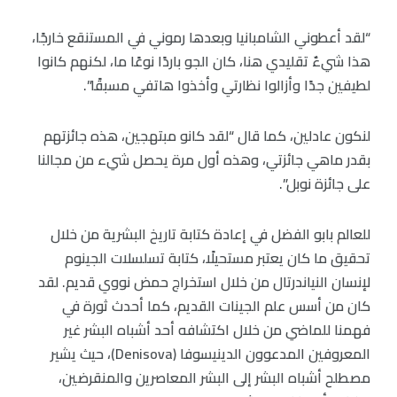
“لقد أعطوني الشامبانيا وبعدها رموني في المستنقع خارجًا،
هذا شيءٌ تقليدي هنا، كان الجو باردًا نوعًا ما، لكنهم كانوا
لطيفين جدًا وأزالوا نظارتي وأخذوا هاتفي مسبقًا”.
لنكون عادلين، كما قال “لقد كانو مبتهجين، هذه جائزتهم
بقدر ماهي جائزتي، وهذه أول مرة يحصل شيء من مجالنا
على جائزة نوبل”.
للعالم بابو الفضل في إعادة كتابة تاريخ البشرية من خلال
تحقيق ما كان يعتبر مستحيلًا، كتابة تسلسلات الجينوم
لإنسان النياندرتال من خلال استخراج حمض نووي قديم. لقد
كان من أسس علم الجينات القديم، كما أحدث ثورة في
فهمنا للماضي من خلال اكتشافه أحد أشباه البشر غير
المعروفين المدعوون الدينيسوفا (Denisova)، حيث يشير
مصطلح أشباه البشر إلى البشر المعاصرين والمنقرضين،