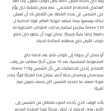
ربما حتى باتجاه الأرض، حالما يصل كوكب نيبتون، يبدأ العد
العكسي للاصطدام الملحمي. عشر سنين متبقية حتى يؤثر
على الشمس. في هذه النقطة، من الأفضل لك أن تعيش
حياتك بوسعها بينما تستعد لنهاية العالم. قوة الجاذبية ل
Gliese 710 ستزعزع استقرار مدارات الكواكب المجاورة لنا،
دافعة إياها يمينًا ويسارًا. يمكن لهذا أن يتطور حتى لدفع
كوكب الأرض خارج منطقته الصالحة للحياة.
أو يمكن أن يحولنا إلى كوكب شارد بعد قذفنا خارج
المجموعة الشمسية. بعد 10 سنين، أخيرًا سنقترب من وقت
التصادم. إحدى الاحتماليات هي بأن الشمس وGliese 710
سيندمجان ويصبحان نجمًا أحمر. سيُنتج هذا انفجارًا قويًّا يصدر
ضوءًا ضعف ما تصدره الشمس الآن بنصف مليون مرة
تقريبًا.
بأخذ الوقت الذي يأخذه الضوء للانتقال من الشمس إلى
الأرض بعين الاعتبار، لن تكون مدركًا لهذا الانفجار المدمر