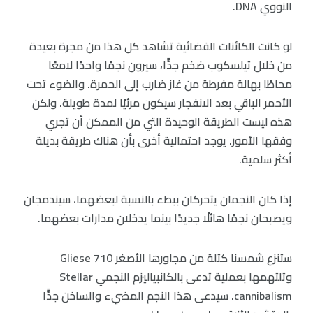
النووي DNA.
لو كانت الكائنات الفضائية تشاهد كل هذا من مجرة بعيدة
من خلال تيلسكوب ضخم جدًّا، سيرون نجمًا واحدًا لامعًا
محاطًا بهالة مفرطة من غاز ضارب إلى الحمرة. والضوء تحت
الأحمر الباقي بعد الانفجار سيكون مرئيًا لمدة طويلة. ولكن
هذه ليست الطريقة الوحيدة التي من الممكن أن تجري
وفقها الأمور. يوجد احتمالية أخرى بأن هناك طريقة بديلة
أكثر سلمية.
إذا كان النجمان يتحركان ببطء بالنسبة لبعضهما، سيندمجان
ويصبحان نجمًا هائلًا جديدًا بينما يدخلان مدارات بعضهما.
ستنزع شمسنا كتلة من مجاورها الأصغر Gliese 710
وتلتهمها بعملية تدعى بالكانبياليزم النجمي Stellar
cannibalism. سيدعى هذا النجم المضيء والساخن جدًّا