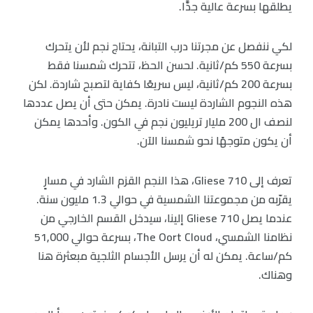
يطلقها بسرعة عالية جدًّا.
لكي ننفصل عن مجرتنا درب التبانة، يحتاج نجم لأن يتحرك
بسرعة 550 كم/ثانية. لحسن الحظ، تتحرك شمسنا فقط
بسرعة 200 كم/ثانية، ليس سريعًا كفاية لتصبح شاردة. لكن
هذه النجوم الشاردة ليست نادرة. يمكن حتى أن يصل عددها
لنصف ال 200 مليار تريليون نجم في الكون. وأحدها يمكن
أن يكون متوجهًا نحو شمسنا الآن.
تعرف إلى Gliese 710، هذا النجم القزم الشارد في مسارٍ
يقرّبه من مجموعتنا الشمسية في حوالي 1.3 مليون سنة.
عندما يصل Gliese 710 إلينا، سيدخل القسم الخارجي من
نظامنا الشمسي، The Oort Cloud، بسرعة حوالي 51,000
كم/ساعة. يمكن له أن يرسل الأجسام الثلجية مبعثرة هنا
وهناك.