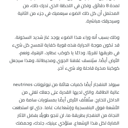
لمدة 8 دقائق. ولكن في اللحظة الذي تدرك ذلك، من
المحتمل أن كل ذلك الضوء سيعميك في جزء من الثانية
وسيحرقك مباشرة.
وذلك بسبب أنه وراء هذا الضوء يوجد غاز شديد السخونة.
قد تكون موجة الحرارة هذه قوية كفاية لتمسح كل شيء
في طريقها تقريبًا. وداعًا يا كوكب عطارد، الزهرة، ونعم،
الأرض أيضًا. سيُنسف غلافنا الجوي ومحيطاتنا، وهذا سيجعل
كوكبنا صخرة قاحلة ولا شيء آخر.
سيولد الانفجار أيضًا كميات هائلة من نيوترونات neutrinos
عالية الطاقة. والتي لديها القدرة على جعلك تغلي من
الداخل للخارج. ستُغلّف الأرض أيضًا بمستويات سامة من
الأشعة فوق البنفسجية وإشعاعات غاما. حتى لو استطعت
النجاة من الانفجار بطريقة ما، لن تنجو طويلًا بفضل الآثار
الضارة لكل هذا الإشعاع. ستؤذي عينيك، جلدك، وحمضك