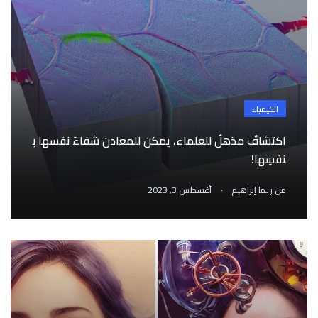
الكيمياء
اكتشافٌ مذهلٌ للعلماء، يمكن للمعادن شفاءَ نفسها ب
نفسِها!
.
من
ريما إبراهيم
أغسطس 3, 2023