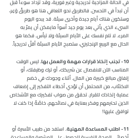
في الحالة المزاجية تدريجية وغير فورية، وقد تزداد سوءاً قبل
أن تبدأ في التحسن. فالطريق نحو التعافي هنا هو طريقٌ وَعِر،
وستكون هناك أيام جيدة وأخرى سيئة. قد يبدو اليوم
السيء الذي يأتي بعد يوم جيد أسوأ مايمكن أن يمرّ به
المرء. لا تلم نفسك على الأيام السيئة ولا تيأس. فكما هو
الحال مع الربيع الإنجليزي، ستصبح الأيام السيئة أقلّ تدريجياً.
10- تجنب إتخاذ قرارات مهمة والعمل بها.
ليس الوقت
المناسب الآن للانفصال عن شريكك، أو ترك وظيفتك، أو
إنفاق مبالغ كبيرة من المال. أثناء وجودك في خضم
الاكتئاب، من المحتمل أن تؤدي أخطاء التفكير إلى إضعاف
عملية إتخاذك للقرار. تحقق من صواب تفكيرك مع الأشخاص
الذين تحترمهم وفكر بعناية في نصائحهم، خاصّةً إذا كنت لا
توافق عليها!
11- اطلب المساعدة المهنية.
استفد من طبيب الأسرة أو
أخصائي الصحة النفسية للحصول على المشورة والمساعدة.