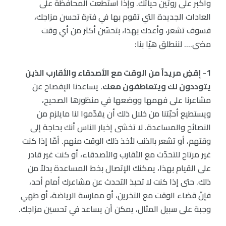
وأكبر على روتين حياتك. وإذا استطعت المحافظة على
العادات الجديدة التي تقوم بها في فترة تحسن مزاجك،
فسوف تشعر، وأعدك بهذا، بتحسّن أكثر من أي وقت
مضى…. لننطلق هيّا بنا:
1- إقضِ مريداً من الوقت مع الأصدقاء والأقارب الذين
يتوددون لك ويتعاطفون معك.
يساعدنا الإفصاح عن
مشاعرنا على فهمها ووضعها في منظورها الصحيح،
ويستطيع أحبّتنا من خلال ذلك أن يقدّموا لنا مايلزم من
النصائح والمساعدة. لا تخشى إخبار الناس أنك بحاجة إلى
وقتهم، أو تشعر بالذنب لأخذ ذلك الوقت منهم. أمّا إذا كنت
غير مرتاح للتحدّث مع الأقارب والأصدقاء، أو كنت غير قادر
على القيام بهذا، يمكنك الإتصال بخط المساعدة بدلاً من
ذلك. حتى إذا كنت لا تحبذ التحدث عن مشاعرك أمام أحد،
فإنّ قضاء الوقت مع الآخرين، أو ممارسة الرياضة، أو طهي
وجبة على سبيل المثال، يمكن أن يساعد في تحسين مزاجك.