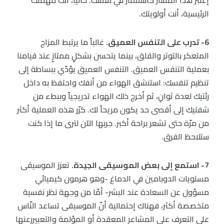
الرئيسية، أنت أولويتك.
6- تدرب على التنفس العميق.
غالباً ما يرتبط المزاج
المتعكر بالتوتر والقلق، بينما يتحسن بشكلٍ ممتازٍ عند قيامنا
بعملية التنفس العميق. التنفس العميق يؤدّي ببساطة إلى
تنظيم تنفسك: استنشق الهواء من أنفك واحتفظ به داخل
رئتيك لعدة ثوانِ، ثم أخرج ذلك الهواء تدريجياً وببطء من
شفتيك إلى أقصى حد يكون مريحاً لك. كرّر هذه العملية أكثر
من مرّة حتى تشعر براحة أكبر. جربها الآن لترى ما إذا كنت
ستلاحظ الفرق.
7- استمع إلى بعض الموسيقى الجيدة.
تعزز الموسيقى
مستويات الدوبامين في الدماغ -وهو هرمون كيميائي
مسؤول عن السعادة عند البشر- أمّا من وجهة نظر نفسية
متخصصة أكثر، فهناك إحتمالية أنّ الموسيقى تساعد النّاس
على التعرف على المشاعر المعقدة أو المؤلمة والتعبيررعنها