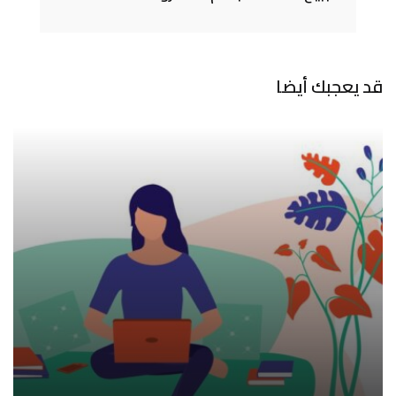
قد يعجبك أيضا