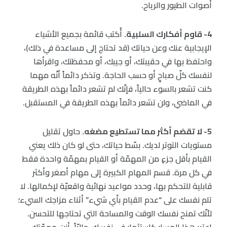
أصوات الطيور والرياح.
4- قاوم أفكارك السلبية.
أُكتب قائمة بجميع الأشياء
الإيجابية عنك وعن حياتك (قد تحتاج إلى مساعدة في ذلك)،
واحتفظ بها في حقيبتك، أو جيبك، أو محفظتك، واقرأها
لنفسك كلّ صباحٍ أو حسب الحاجة. وتذكر دائماً أنّه مهما
كنت تشعر بالسوء حالياً، فإنّك لم تشعر دائماً بهذه الطريقة
في الماضي، ولن تشعر دائماً بهذه الطريقة في المستقبل.
5- لا تقضم أكثر مما تستطيع مضغه.
حاول تقليل
مستويات التوتر لديك. بسّط حياتك، حتى لو كان ذلك يعني
القيام بأقل جزءٍ من المهمّة أو القيام بمهمّة واحدة فقط
في كل مرة. قسم المهام الكبيرة إلى مهام أصغر وأكثر
قابلية للتحكم بها، وحدد مواعيد نهائية واقعيّة لإكمالها. لا
تلم نفسك على “عدم القيام بأي شيء” أثناء مزاجك السيء؛
لأنّك تمنح نفسك الوقت والمساحة التي تحتاجها للتحسن.
إعتبر هذا المسار كاستثمار في نفسك. حاليّاً، أنت مهمّتك