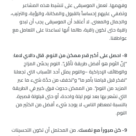
وفهمها. تعمل الموسيقى على تنشيط هذه المشاعر
وتضفي عليهم إحساساً بالقبول والمكانة، والرؤية، والترتيب،
والجمال والمعنى. لا أعتقد أن الموسيقى يجب أن تبدو
راقية حتى تكون راقية، طالما أنها تساعدنا على التعامل مع
عواطفنا.
8- احصل على أكبر قدر ممكن من النوم. قال دالاي لاما:
“إنّ النَوم هو أفضل طريقة تأمّل”. النوم يحسّن المزاج
والوظائف الإدراكية –والنوم يمثل أحد الأسباب التي تجعلنا
“نفكر قبل قيامنا بأمر ما” و”نخفف من حدّة شيء ما عبر
المزيد من النوم”. من الممكن حدوث فرق كبير في الطريقة
التي نشعر بها بعد نوم ليلة واحدة، أو حتى قيلولة قصيرة.
بالنسبة لمعظم الناس، لا يوجد شيء أفضل من الكثير من
النوم.
9- كن صبوراً مع نفسك.
من المحتمل أن تكون التحسينات