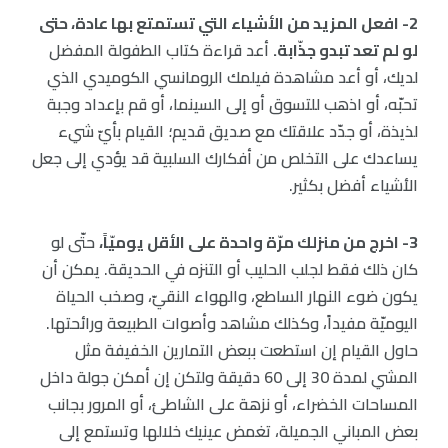
2- افعل المزيد من الأشياء التي تستمتع بها عادة، حتى
لو لم تعد تبدو جذّابة.
أعد قراءة كتاب الطفولة المفضل
لديك، أو أعد مشاهدة فيلمك الرومانسي الكوميدي الذي
تحبّه، أو اذهب للتسوق أو إلى السينما، أو قم بإعداد وجبة
لذيذة، أو جدّد علاقتك مع صديق قديم؛ القيام بأيّ شيء
يساعدك على التخلص من أفكارك السلبية قد يؤدي إلى جعل
الأشياء أفضل بكثير.
3- اخرج من منزلك مرّة واحدة على الأقل يوميّاً،
حتّى لو
كان ذلك فقط لجلب الحليب أو التنزه في الحديقة. يمكن أن
يكون ضوء النهار الساطع، والهواء النقيّ، وصخب الحياة
اليوميّة مفيداً، وكذلك مشاهد وأصوات الطبيعة ورائحتها.
حاول القيام إن استطعت ببعض التمارين الخفيفة مثل
المشي لمدة 30 إلى 60 دقيقة ولتكن إن أمكن جولة داخل
المساحات الخضراء، أو نزهة على الشاطئ، أو المرور بجانب
بعض المباني الجميلة، تغمض عينيك خلالها وتستمع إلى