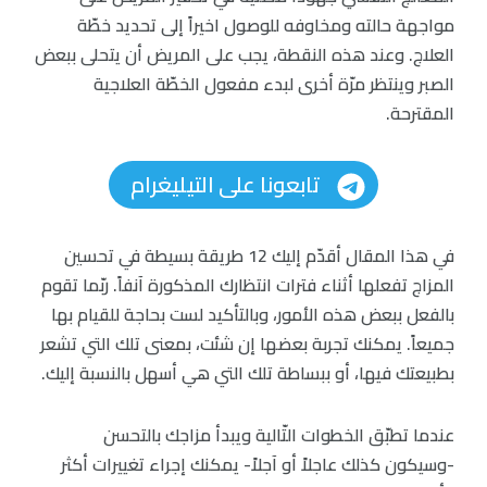
مواجهة حالته ومخاوفه للوصول اخيراً إلى تحديد خطّة
العلاج. وعند هذه النقطة، يجب على المريض أن يتحلى ببعض
الصبر وينتظر مرّة أخرى لبدء مفعول الخطّة العلاجية
المقترحة.
تابعونا على التيليغرام
في هذا المقال أقدّم إليك 12 طريقة بسيطة في تحسين
المزاج تفعلها أثناء فترات انتظارك المذكورة آنفاً. ربّما تقوم
بالفعل ببعض هذه الأمور، وبالتأكيد لست بحاجة للقيام بها
جميعاً. يمكنك تجربة بعضها إن شئت، بمعنى تلك التي تشعر
بطبيعتك فيها، أو ببساطة تلك التي هي أسهل بالنسبة إليك.
عندما تطبّق الخطوات التّالية ويبدأ مزاجك بالتحسن
-وسيكون كذلك عاجلاً أو آجلاً- يمكنك إجراء تغييرات أكثر