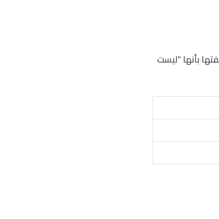
DJ) عمليات الإقصاء ووصفتها بأنها “ليست