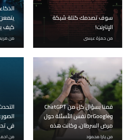
الذكاء
سوف تصدمك كتلة شبكة
يتمعن 
الإنترنت!
كيف ي
من
حمزة عيسى
من
مريم
قمنا بسؤال كل من ChatGPT
وDrGoogle نفس الأسئلة حول
الصور:
مرض السرطان، وكانت هذه
في تحديث 
إجاباتهم
من
يارا محمود
من
احمد