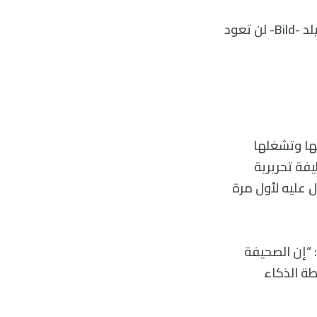
العديد من الوظائف لن تكون موجودة في المستقبل كما هي اليوم، ويبدو أن بيلد -Bild- لن تعود
 التي يملكها وتشغلها
Ax- ما يزيد عن مئة وظيفة تحريرية
 عليه لأول مرة
سالة البريد الإلكتروني كما ذكرت (FAZ) وترجمتها صحيفة -The Guardian-: “إن الصحيفة
ة الذكاء