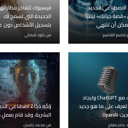
 الاصطناعي الجديد
فيسبوك تتفاخر بنظاراتها
«قصة حياتك» ليتنبّأ
الجديدة التي تسمح لك
مكن أن تنتهي
بتسجيل الأشخاص دون ع
 قاسم القاسم
من
خلود شمالي
التحدث مع ChatGPT وايجاد
 تعرف على ما هو جديد
وُجِّهَ ذكاءٌ اصطناعي لتدم
OpenAI
البشرية، وقد قام بعملٍ جي
 عامر مفلح
من
محمد ياسين