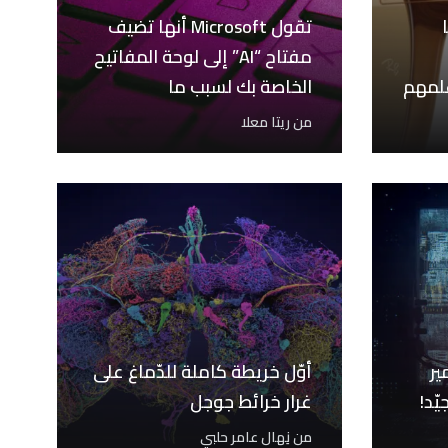
تقول Microsoft أنها تضيف
مفتاح “AI” إلى لوحة المفاتيح
لمهم
الخاصة بك لسبب ما
من
ريتا معلا
ير
أوّل خريطة كاملة للدّماغ على
ّد!
غرار خرائط جوجل
من
نِهال عامر حلبي