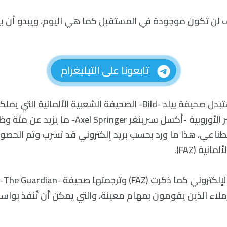
تابعونا على التيليغرام
من المتوقع أن تستبدل صحيفة بيلد -Bild- الصحيفة الشعبية الألمانية
إحدى أكبر دور النشر الأوروبية -أكسل سبرينغر el Springer
صطناعي، هذا ما ورد بحسب بريد إلكتروني قد تسرب وتم الحصول
نية (FAZ).
تقول ر
اء الذين يقومون بمهام معينة، والتي يمكن أن تُنفذ بواسط