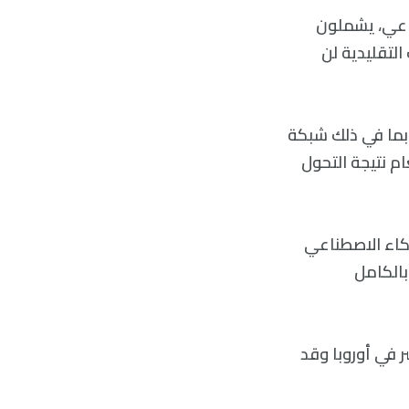
ناعي، يشملون
لتقليدية لن
أن القرار جزء من جهود أوسع لتقليل التكاليف في مجموعة Axel Springer، بما في ذلك شبكة
ام نتيجة التحول
كاء الاصطناعي
بالكامل
ة، ولكن Axel Springer هو أكبر ناشر في أوروبا وقد