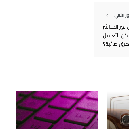
 التالي
غير المباشر
كن التعامل
طرق صائبة؟