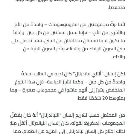
منخفضاً.
لأننا نرثُ مجموعتين من الكروموسومات – واحدةٌ من الأمِ
والأخرى من الأبِ – فإننا نحمل نسختين من كل جين، وغالباً
ما يكون لدينا نسختان مختلفتان من الجين. فقد تحصل على
جين للعيون الزرقاء من والدتك، وآخر للعيون البنية من
والدك.
لكنَ إنسانَ “ألتاي نياندرتال” كانَ لديهِ في الغالب نسخةٌ
واحدةٌ من كل جين – وكما تشيرُ الدراسة- فإن هذا التنوعُ
المنخفض يشيرُ إلى أنهم عاشوا في مجموعاتٍ صغيرةٍ – ربما
بمتوسط 20 شخصًا فقط.
من المحتملِ حسب تشريح إنسان “النياندرتال” أنهُ كانَ يفضلُ
المجموعاتِ الصغيرة؛ لقوته، كانَ إنسان النياندرتال أثقلَ منا؛
لذلك احتاج كل إنسان نياندرتالي إلى المزيد من الطعام، مما