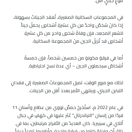
تنوعٍ جينيٍ أقل.
في المجموعاتِ السكانية الصغيرة، تُفقد الجيناتُ بسهولة،
إذا كانَ شخصٌ واحدٌ من كلِ عشرةِ أشخاصٍ يحملُ جيناً
للشعرِ المجعد، فإن وفاةَ شخصٍ واحدٍ من كلِ عشرةِ
أشخاصٍ قد تُزيلُ الجين منَ المجموعة السكانية.
أما في فرقةٍ مكونةٍ من خمسين شخصاً، فإن خمسةَ
أشخاصً سيحملون الجين – أي عدة نسخ احتياطية.
لذلك مع مرورِ الوقت، تميل المجموعاتُ الصغيرة إلى فقدانِ
التباين الجيني، وينتهي الأمر بعدد أقل من الجينات.
في عام 2022 م، استُخرجَ حمضٌ نووي من عظامِ وأسنانِ 11
فردًا من إنسان “النياندرتال” عُثر عليها في كهفٍ في جبال
ألتاي في سيبيريا. كان العديدُ من الأفرادِ مرتبطين، بما في
ذلكَ أبٌ وابنتهُ كانوا من فرقةٍ واحدة، وأظهروا تنوعاً جينياً