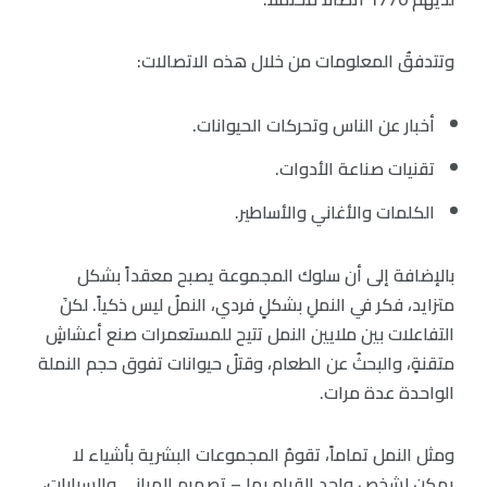
وتتدفقُ المعلومات من خلال هذه الاتصالات:
أخبار عن الناس وتحركات الحيوانات.
تقنيات صناعة الأدوات.
الكلمات والأغاني والأساطير.
بالإضافة إلى أن سلوك المجموعة يصبح معقداً بشكل
متزايد، فكر في النملِ بشكلٍ فردي، النملُ ليس ذكياً. لكنَ
التفاعلات بين ملايين النمل تتيح للمستعمرات صنع أعشاشٍ
متقنةٍ، والبحثُ عن الطعام، وقتلُ حيوانات تفوق حجم النملة
الواحدة عدة مرات.
ومثل النمل تماماً، تقومُ المجموعات البشرية بأشياء لا
يمكن لشخص واحد القيام بها – تصميم المباني والسيارات،