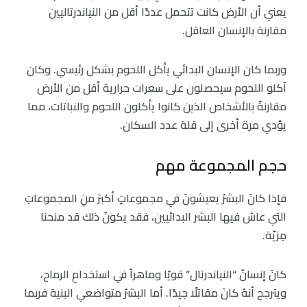
يعني أن الأرض كانت تتحمل عددًا أقل من النياندرتاليين
مقارنة بالإنسان العاقل.
وربما كان الإنسان البدائي يأكل اللحوم بشكل رئيسي. وكان
آكلو اللحوم سيحصلون على سعرات حرارية أقل من الأرض
مقارنةً بالأشخاص الذين كانوا يأكلون اللحوم والنباتات، مما
يؤدي مرة أخرى إلى قلة عدد السكان.
حجم المجموعة مهم
فإذا كانَ البشرُ يعيشونَ في مجموعاتٍ أكبرَ منِ المجموعاتِ
التي عاش فيها البشر البدائيين، فقد يكونُ ذلك قد منحنا
مِزيّة.
كانَ إنسانُ “النياندرتال” قويًا وماهراً في استخدامِ الرماح،
ويترجح أنهُ كانَ مقاتلًا جيدًا. أما البشرُ متواضعي البنية فربما