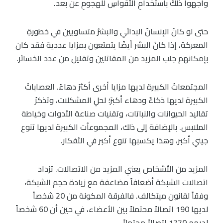
واجهوا ذلكَ باستخدامِ الأقواسِ للهجومِ عن بعد.
حتى لو كانَ الإنسانُ البدائي والبشرُ متساويين في خطورةِ
المعركة، إذا كانَ البشر أيضًا يتمتعون بمزايا عددية فقد كان
بإمكانهم جلب المزيد من المقاتلين وتقليل من عدد الخسائر.
المجتمعاتُ الكبيرة لديها مزايا أخرى أكثرَ دهاءً. العصاباتُ
الكبيرة لديها ذكاءٌ ودهاء أكبرَ؛ لحلِ المشكلات، وتذكرُ
تقاليد الحيوانات والنباتات، وتقنيات صناعة الأدوات وخياطة
الملابس. بالإضافة إلى ذلك، المجموعاُت الكبيرة لديها تنوع
جيني أكبر، وهذا يكسبها تنوع أكبر في الأفكار.
المزيد من الأشخاص يعني المزيد من الاتصالات. تزداد
اتصالات الشبكة أضعافاً مضاعفة مع زيادة حجم الشبكة،
وفقاً لقانون ميتكالف. فالفرقة المكونة من 20 شخصاً
لديها 190 اتصالاً محتملاً بين الأعضاء، في حين أن 60 شخصاً
لديهم 1770 اتصالاً محتملاً.