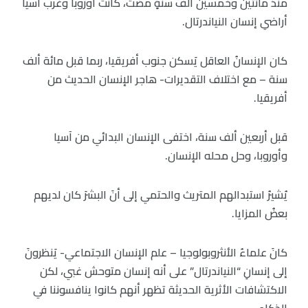
منذ مائتين وخمسين ألفَ سنةٍ مضت، كانت أوروبا وغرب آسيا
أراضي إنسان النياندرتال.
كان الإنسانُ العاقل يَسكن جنوب أفريقيا، ربما قبل مائة ألف
سنة – مع اختلاف التقديرات- هاجر الإنسان الحديث من
أفريقيا.
قبل أربعين ألف سنة، اختفى الإنسان البدائي من آسيا
وأوروبا، وحل محله الإنسان.
يُشيرُ استبدالهم المتريث والحتمي إلى أنَ البشرَ كان لديهم
بعضُ المزايا.
كانَ علماءُ الأنثروبولوجيا – علم الإنسان الاجتماعي- يَنظرونَ
إلى إنسانِ “النياندرتال” على أنه إنسان متوحش غبي، لكن
الاكتشافات الأثرية الحديثة تظهر أنهم كانوا ينافسوننا في