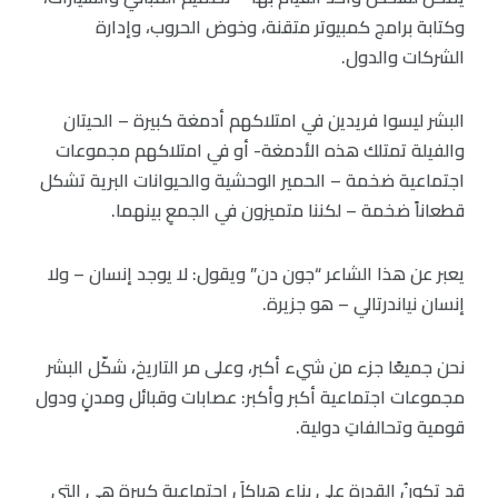
وكتابة برامج كمبيوتر متقنة، وخوض الحروب، وإدارة
الشركات والدول.
البشر ليسوا فريدين في امتلاكهم أدمغة كبيرة – الحيتان
والفيلة تمتلك هذه الأدمغة- أو في امتلاكهم مجموعات
اجتماعية ضخمة – الحمير الوحشية والحيوانات البرية تشكل
قطعاناً ضخمة – لكننا متميزون في الجمعِ بينهما.
يعبر عن هذا الشاعر “جون دن” ويقول: لا يوجد إنسان – ولا
إنسان نياندرتالي – هو جزيرة.
نحن جميعًا جزء من شيء أكبر، وعلى مر التاريخ، شكّل البشر
مجموعات اجتماعية أكبر وأكبر: عصابات وقبائل ومدنٍ ودول
قومية وتحالفاتِ دولية.
قد تكونُ القدرة على بناءِ هياكلَ اجتماعيةٍ كبيرةٍ هي التي