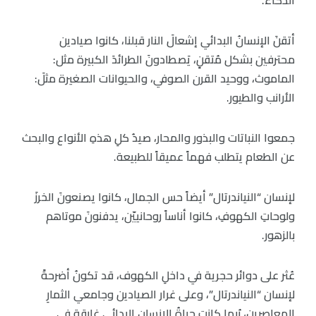
الذكاء.
أتقنَ الإنسانُ البدائي إشعالَ النار قبلنا، كانوا صيادين
محترفين بشكل مُتقنٍ، يَصطادونَ الطرائدَ الكبيرة مثل:
الماموث، ووحيد القرن الصوفي، والحيوانات الصغيرة مثلَ:
الأرانب والطيور.
جمعوا النباتات والبذور والمحار، صيدُ كلِ هذهِ الأنواع والبحث
عن الطعام يتطلب فهماً عميقاً للطبيعة.
لإنسان “النياندرتال” أيضاً حس الجمال، كانوا يصنعونَ الخرزَ
ولوحاتِ الكهوفِ، كانوا أناساً روحانييّن، يدفنونَ موتاهم
بالزهور.
عُثر على دوائر حجرية في داخلِ الكهوف، قد تكونُ أضرحةً
لإنسان “النياندرتال”، وعلى غرار الصيادين وجامعي الثمارِ
المعاصرين، رُبما كانت حياةُ الإنسانِ البدائي غارقة في