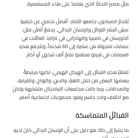
مثلَ مصيرِ النحلةَ الذي يعتمدُ على بقاء المستعمرة.
يُقدمُ الصيادون-جامعو الثمار- أفضلَ تخمينٍ عن كيفيةِ
عيشِ البشر الآوائل والإنسانَ البدائي. يجمعُ أناسٌ مثل:
الخويسان في ناميبيا والهادزابي في تنزانيا، العائلات في
عصابات متجولة من عشرة إلى 60 شخصاً، وتتجمع هذهِ
العصابات في قبيلةٍ منظمةٍ تضمُ ألف شخصٍ أو أكثر.
تفتقرُ هذهِ القبائل إلى الهيكل الهرمي، لكنها مرتبطةٌ
ببعضها البعض من خلال اللغةِ، والدينِ، والزواجِ، والقرابةِ،
والصداقات. ربما كانت مجتمعات النياندرتال متشابهة ولكن
مع اختلاف واحد حاسم وهو: مجموعات اجتماعية أصغر.
القبائلُ المتماسكة
ما يشيرُ إلى ذلكَ هو دليل على أن الإنسانَ البدائي كانَ لديهِ