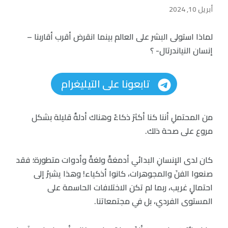
أبريل 10, 2024
لماذا استولى البشر على العالم بينما انقرض أقرب أقاربنا –
إنسان النياندرتال- ؟
تابعونا على التيليغرام
من المحتملِ أننا كنا أكثرَ ذكاءً وهناك أدلةٌ قليلة بشكل
مروع على صحة ذلك.
كان لدى الإنسانِ البدائي أدمغةٌ ولغةٌ وأدوات متطورة؛ فقد
صنعوا الفنَ والمجوهرات، كانوا أذكياء! وهذا يشيرُ إلى
احتمالٍ غريب، ربما لم تكن الاختلافات الحاسمة على
المستوى الفردي، بل في مجتمعاتنا.