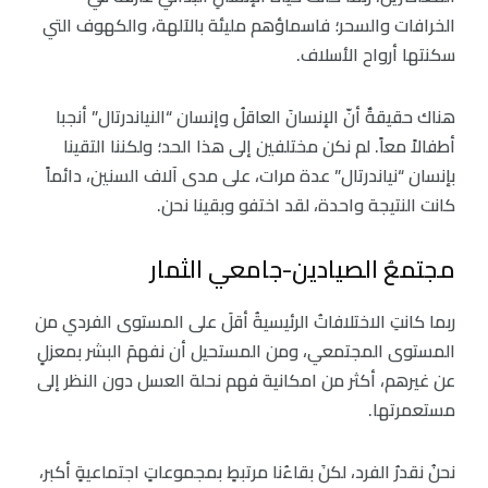
الخرافات والسحر؛ فاسماؤهم مليئة بالآلهة، والكهوف التي
سكنتها أرواح الأسلاف.
هناك حقيقةٌ أنّ الإنسانَ العاقلُ وإنسان “النياندرتال” أنجبا
أطفالاً معاً. لم نكن مختلفين إلى هذا الحد؛ ولكننا التقينا
بإنسان “نياندرتال” عدة مرات، على مدى آلاف السنين، دائماً
كانت النتيجة واحدة، لقد اختفو وبقينا نحن.
مجتمعُ الصيادين-جامعي الثمار
ربما كانتِ الاختلافاتُ الرئيسيةُ أقلَ على المستوى الفردي من
المستوى المجتمعي، ومن المستحيل أن نفهمَ البشر بمعزلٍ
عن غيرهم، أكثر من امكانية فهم نحلة العسل دون النظر إلى
مستعمرتها.
نحنُ نقدرُ الفرد، لكنَ بقاءُنا مرتبطٍ بمجموعاتٍ اجتماعيةٍ أكبر،