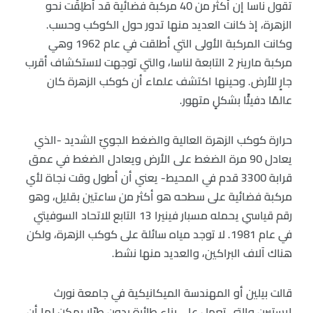
تقول ناسا إن أكثر من 40 مركبة فضائية قد أُطلِقَت نحو
الزهرة، إذ كانت العديد منها تدور حول الكوكب وحسب.
وكانت المركبة الأولى التي أطلقت في عام 1962 وهي
مركبة مارينر 2 التابعة لناسا، والتي توجهت لاستكشاف أقرب
جارٍ للأرض. وحينها اكتشف علماء أن كوكب الزهرة كان
عالمًا دفيئًا بشكلٍ متهور.
حرارة كوكب الزهرة العالية والضغط الجويّ الشديد -الذي
يعادل 90 مرة الضغط على الأرض ويعادل الضغط في عمق
قرابة 3300 قدم في المحيط- يعني أن أطول وقت نجاة لأي
مركبة فضائية على سطحه هو أكثر من ساعتين بقليل، وهو
رقم قياسي يحمله مسبار فينيرا 13 التابع للاتحاد السوفيتي
في عام 1981. لا توجد مياه سائلة على كوكب الزهرة، ولكن
هناك آلاف البراكين، والعديد منها نشط.
قالت بيلين أو المهندسة الميكانيكية في جامعة نورث
إيستيرن والتي تعمل على بناء طائرة بدون طيّار يمكن لها أن