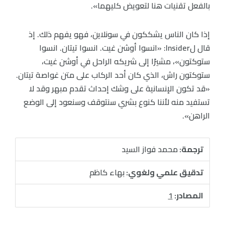
بالفعل تقنيات هنا لتعويض كليهما».
إذا كان الناس يشككون في سونلاين، فهو يفهم ذلك. إذ
قال لInsider: «انسوا أوشن غيت. انسوا تيتان. انسوا
ستوكتون»، مشيرًا إلى شريكه الراحل في أوشن غيت،
ستوكتون راش، الذي كان أحد الركاب على متن غواصة تيتان.
«قد تكون الإنسانية على وشك إحداث تقدم مبهر وقد لا
تستفيد منه لأننا كنوع بشري سنتوقف وسنعود إلى الوضع
الراهن».
ترجمة:
محمد فواز السيد
تدقيق علمي ولغوي:
بهاء كاظم
المصادر:
1