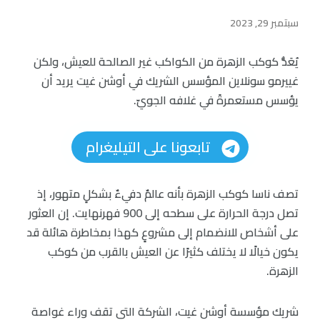
سبتمبر 29, 2023
يُعَدُّ كوكب الزهرة من الكواكب غير الصالحة للعيش، ولكن
غييرمو سونلاين المؤسس الشريك في أوشن غيت يريد أن
يؤسس مستعمرةً في غلافه الجويّ.
تابعونا على التيليغرام
تصف ناسا كوكب الزهرة بأنه عالمٌ دفيءٌ بشكلٍ متهور، إذ
تصل درجة الحرارة على سطحه إلى 900 فهرنهايت. إن العثور
على أشخاص للانضمام إلى مشروعٍ كهذا بمخاطرة هائلة قد
يكون خيالًا لا يختلف كثيرًا عن العيش بالقرب من كوكب
الزهرة.
شريك مؤسسة أوشن غيت، الشركة التي تقف وراء غواصة