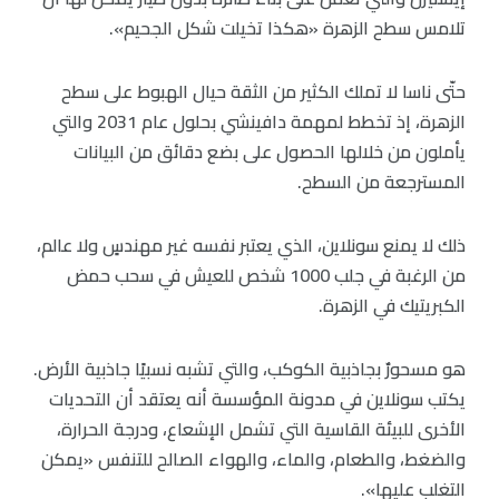
تلامس سطح الزهرة «هكذا تخيلت شكل الجحيم».
حتّى ناسا لا تملك الكثير من الثقة حيال الهبوط على سطح
الزهرة، إذ تخطط لمهمة دافينشي بحلول عام 2031 والتي
يأملون من خلالها الحصول على بضع دقائق من البيانات
المسترجعة من السطح.
ذلك لا يمنع سونلاين، الذي يعتبر نفسه غير مهندسٍ ولا عالم،
من الرغبة في جلب 1000 شخص للعيش في سحب حمض
الكبريتيك في الزهرة.
هو مسحورٌ بجاذبية الكوكب، والتي تشبه نسبيًا جاذبية الأرض.
يكتب سونلاين في مدونة المؤسسة أنه يعتقد أن التحديات
الأخرى للبيئة القاسية التي تشمل الإشعاع، ودرجة الحرارة،
والضغط، والطعام، والماء، والهواء الصالح للتنفس «يمكن
التغلب عليها».