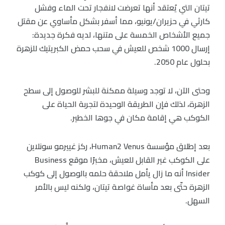
تيتان التي يُعتقد أنها تعرضت لانفجار تحت الماء وفشل
كارثي في حزيران/يونيو، مما أسفر بشكل مأساوي عن مقتل
جميع الأشخاص الخمسة على متنها، لديه فكرة جديدة:
إرسال 1000 شخص للعيش في سحب حمض الكبريتيك للزهرة
بحلول عام 2050.
وحتى الآن، لا توجد وسيلة ممكنة للبشر للوصول إلى سطح
الزهرة، لذلك فإن الطريقة الوحيدة لتجربة الحياة على
الكوكب هي إقامة مكان في جوها الخطير.
بعد إطلاق مؤسسة Human2 Venus، ركز غييرمو سونلاين
على الكوكب غير القابل للعيش، مخبرًا موقع Business
Insider أنه ما زال يأمل ملاحقة حلمه بالوصول إلى كوكب
الزهرة حتّى بعد مأساة غواصة تيتان، ولكنه ليس بالأمر
السهل.