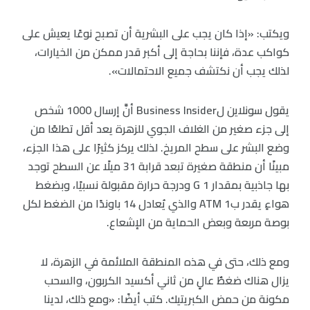
ويكتب: «إذا كان يجب على البشرية أن تصبح نوعًا يعيش على
كواكب عدة، فإننا بحاجة إلى أكبر قدر ممكن من الخيارات،
لذلك يجب أن نكتشف جميع الاحتمالات».
يقول سونلاين لBusiness Insider أنَّ إرسال 1000 شخص
إلى جزء صغير من الغلاف الجوي للزهرة يعد أقل تطلعًا من
وضع البشر على سطح المريخ. لذلك يركز كثيرًا على هذا الجزء،
مبينًا أن منطقة صغيرة تبعد قرابة 31 ميلًا عن السطح توجد
بها جاذبية بمقدار 1 G ودرجة حرارة مقبولة نسبيًا، وبضغط
هواءٍ يقدر ب1 ATM والذي يُعادل 14 باوندًا من الضغط لكل
بوصة مربعة وبعض الحماية من الإشعاع.
ومع ذلك، حتى في هذه المنطقة الملائمة في الزهرة، لا
يزال هناك ضغطٌ عالٍ من ثاني أكسيد الكربون، والسحب
مكونة من حمض الكبريتيك. كتب أيضًا: «ومع ذلك، لدينا