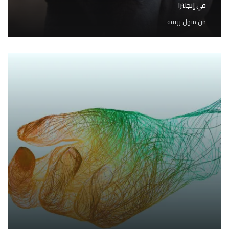
في إنجلترا
من
منهل زريقة