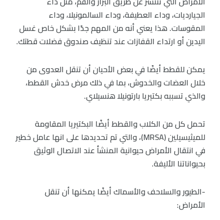
الأمراض التي تنتشر عن طريق البراز والفم، مثل داء
الجيارديات، وداء العطيفة، وداء السالمونيلا، وداء
المقوسات. هذا يعني أنه من المهم جدًا بشكل خاص غسل
اليدين أو ارتداء القفازات عند تنظيف صندوق فضلات قطتك.
يمكن للقطط أيضًا في بعض الأحيان أن تنقل العدوى من
خلال العضات والخدوش، بما في ذلك مرض خدش القطط،
والذي تسببه بكتيريا بارتونيلا هنسيلاي.
تحمل كل من الكلاب والقطط أيضًا البكتيريا المقاومة
للميثيسيلين (MRSA)، والتي تم تحديدها على انها عامل خطير
في انتقال الأمراض حيوانية المنشأ عند الاتصال الوثيق
بحيواناتنا الأليفة.
-الطيور والسلاحف والأسماك أيضًا يمكنها أن تنقل
الأمراض: