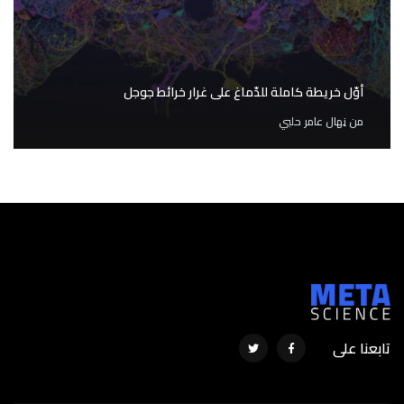
أوّل خريطة كاملة للدّماغ على غرار خرائط جوجل
من
نِهال عامر حلبي
تابعنا على