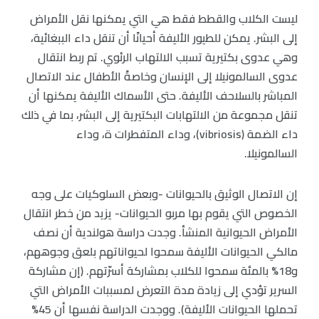
ليست الكلاب والقطط فقط هي التي يمكنها نقل الأمراض
إلى البشر. يمكن للطيور الأليفة أحيانًا أن تنقل داء الببغائية،
وهي عدوى بكتيرية تسبب الالتهاب الرئوي. تم ربط انتقال
عدوى السالمونيلا إلى الإنسان وخاصةً الأطفال عند الاتصال
المباشر بالسلاحف الأليفة. حتى الأسماك الأليفة يمكنها أن
تنقل مجموعة من الالتهابات البكتيرية إلى البشر، بما في ذلك
داء الضمة (vibriosis)، وداء المتفطرات ة، وداء
السالمونيلا.
إن الاتصال الوثيق بالحيوانات -وبعض السلوكيات على وجه
الخصوص التي يقوم بها مربو الحيوانات- يزيد من خطر انتقال
الأمراض الحيوانية المنشأ. وجدت دراسة هولندية أن نصف
مالكي الحيوانات الأليفة سمحوا لحيواناتهم بلعق وجوههم،
و18% بالمئة سمحوا للكلاب بمشاركة أسرّتهم. (إن مشاركة
السرير تؤدي إلى زيادة مدة التعرض لمسببات الأمراض التي
تحملها الحيوانات الأليفة). ووجدت الدراسة نفسها أن 45%