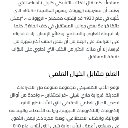
مستحيلًا. كما قال الكاتب التشيكي كاريل تشابيك، الذي
يُعتقد أن مسرحيته (روبوتات ريسوم العالمية) «RUR» التي
كُتبت في عام 1920 قد ابتكرت مصطلح «الروبوتات»: “يمكن
دائمًا قراءة بعض جوانب المستقبل في كف الحاضر”. كلما
زاد فهمك للعلوم، والمجتمع، وطبائع الإنسان، زادت قدرتك
على القراءة. على الرغم من أن بعض الكتب أكثر شهرة من
غيرها، إلا أن هناك الكثير من الكتب التي تحتوي على تنبؤات
دقيقة للمستقبل.
العلم مقابل الخيال العلمي:
توقع الأدب الكلاسيكي مجموعة متنوعة من الاختراعات
الحديثة. فرواية ماري شيلي «فرانكشتاين»، واحدة من أوائل
قصص الخيال العلمي الحقيقي التي تنبأت بتطور البايو-
إلكترونيات (الالكترونيات الحيوية)، وزراعة الأعضاء، والهندسة
الوراثية، والذكاء الاصطناعي، وهذا مجرد ذكر لبعض الأمور.
على مستوى أعمق، تنبأت رواية شيلي التي نُشرت عام 1818