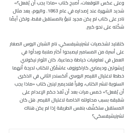
وعلى عكس التوقعات، أصبح كتاب «ماذا يجب أن يُفعل؟»
شديد الشهرة عند إصداره في عام 1863. واليوم، يعد مثال
نادر على كتاب لم يكن مجرد تنبؤ بالمستقبل فقط، ولكن أيضًا
شكّله على نحو كبير.
كتقليد لشخصيات تشرنيشيفسكي، نام الشبان الروس الصغار
على أسرة من المسامير ليصبحوا أكثر صلابة وبدأوا في
العمل في تعاونيات خياطة جماعية. كان الثوار نيكولاي
إيشوتين وديمتري كاراكوزوف عاشقَيْن للكتاب لدرجة أنهما
خططا لاغتيال القيصر الروسي ألكسندر الثاني في الذكرى
السنوية لنشر الكتاب، وقرأ فلاديمير لينين كتاب «ماذا يجب
أن يُفعل؟» خمس مرات بعد أن نُفذ حكم الإعدام على
شقيقه بسبب محاولته الخاصة لاغتيال القيصر. هل كان
المستقبل ستكشّف بنفس الطريقة إذا لم يكن هناك
تشرنيشيفسكي؟