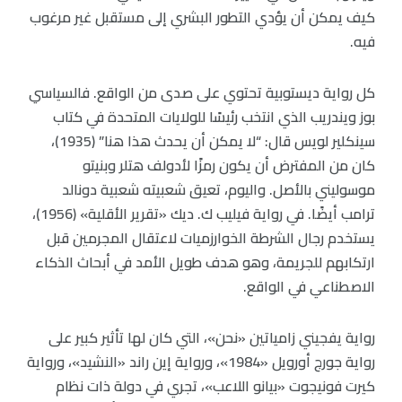
كيف يمكن أن يؤدي التطور البشري إلى مستقبل غير مرغوب
فيه.
كل رواية ديستوبية تحتوي على صدى من الواقع. فالسياسي
بوز ويندريب الذي انتخب رئيسًا للولايات المتحدة في كتاب
سينكلير لويس قال: “لا يمكن أن يحدث هذا هنا” (1935)،
كان من المفترض أن يكون رمزًا لأدولف هتلر وبنيتو
موسوليني بالأصل. واليوم، تعيق شعبيته شعبية دونالد
ترامب أيضًا. في رواية فيليب ك. ديك «تقرير الأقلية» (1956)،
يستخدم رجال الشرطة الخوارزميات لاعتقال المجرمين قبل
ارتكابهم للجريمة، وهو هدف طويل الأمد في أبحاث الذكاء
الاصطناعي في الواقع.
رواية يفجيني زامياتين «نحن»، التي كان لها تأثير كبير على
رواية جورج أورويل «1984»، ورواية إين راند «النشيد»، ورواية
كيرت فونيجوت «بيانو اللاعب»، تجري في دولة ذات نظام