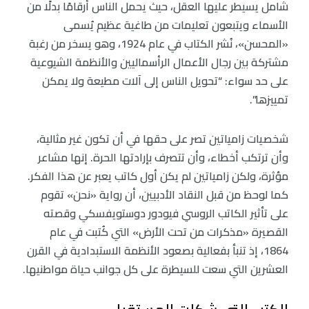
شامل يسيطر عليها العقل، حيث يحمل الناس أرقامًا بدلًا من
الأسماء ويتبعون تعليمات من طاغية عظيم يُسمى
«المحسن»، نُشر الكتاب في عام 1924، وهو يسخر من رغبة
مشتركة بين رجال الأعمال الرأسماليين والأنظمة الشيوعية
على حد سواء: “تحويل الناس إلى آلات مطيعة ولا يمكن
تمييزها”.
شخصيات زامياتين تصر على حقها في أن تكون غير مثالية،
وأن ترتكب أخطاء، وأن تتصرف بإرادتها الحرة. إنها مشاعر
مؤثرة، ولكن زامياتين لم يكن أول كاتب يعبر عن هذا الفكر.
كما لوحظ من قبل النقاد الأدبيين، أن رواية «نحن» تقوم
على تأثير الكاتب الروسي فيودور دوستويفسكي وقصته
القصيرة «مذكرات من تحت الأرض» التي كُتبت في عام
1864، إذ تنبأ بفعالية بصعود الأنظمة الاستبدادية في القرن
العشرين التي سعت للسيطرة على كل جوانب حياة مواطنيها.