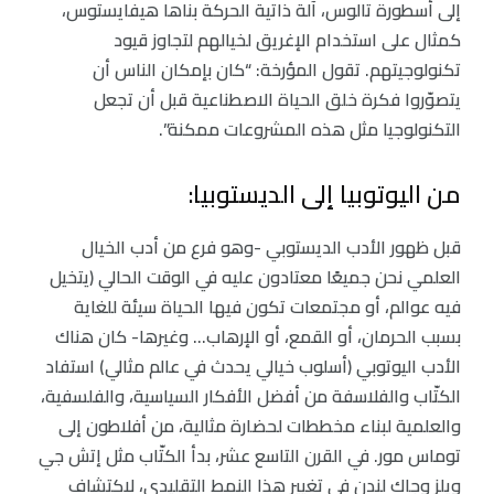
إلى أسطورة تالوس، آلة ذاتية الحركة بناها هيفايستوس،
كمثال على استخدام الإغريق لخيالهم لتجاوز قيود
تكنولوجيتهم. تقول المؤرخة: “كان بإمكان الناس أن
يتصوّروا فكرة خلق الحياة الاصطناعية قبل أن تجعل
التكنولوجيا مثل هذه المشروعات ممكنة”.
من اليوتوبيا إلى الديستوبيا:
قبل ظهور الأدب الديستوبي -وهو فرع من أدب الخيال
العلمي نحن جميعًا معتادون عليه في الوقت الحالي (يتخيل
فيه عوالم، أو مجتمعات تكون فيها الحياة سيئة للغاية
بسبب الحرمان، أو القمع، أو الإرهاب… وغيرها- كان هناك
الأدب اليوتوبي (أسلوب خيالي يحدث في عالم مثالي) استفاد
الكتّاب والفلاسفة من أفضل الأفكار السياسية، والفلسفية،
والعلمية لبناء مخططات لحضارة مثالية، من أفلاطون إلى
توماس مور. في القرن التاسع عشر، بدأ الكتّاب مثل إتش جي
ويلز وجاك لندن في تغيير هذا النمط التقليدي، لاكتشاف