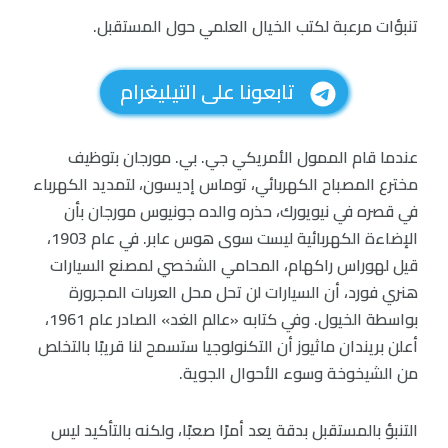
تنبؤات مرعبة لكتب الخيال العلمي حول المستقبل.
تابعونا على التيليغرام
عندما قام الممول الأمريكي جي. بي. مورجان بتوظيف
مخترع المصباح الكهربائي، توماس إديسون، لتمديد الكهرباء
في قصره في نيويورك، حذره والده جونيوس مورجان بأن
الإضاءة الكهربائية ليست سوى هوس عابر. في عام 1903،
قيل لهوراس راكهام، المحامي الشخصي لمصنع السيارات
هنري فورد، أن السيارات لن تحل محل العربات المجرورة
بواسطة الخيول. وفي كتابه «عالم الغد» الصادر عام 1961،
أعلن بريندان ماثيوز أن التكنولوجيا ستسمح لنا قريبًا بالتخلص
من الشيخوخة وسوء الأحوال الجوية.
التنبؤ بالمستقبل بدقة يعد أمرًا صعبًا، ولكنه بالتأكيد ليس