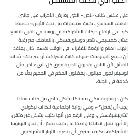
الكتب التي شكلت المستقبل
على عكس كتاب «نحن» الذي يعارض الأحزاب على جانبي
الطيف السياسي، كتبت «مذكرات من تحت الأرض» خصيصًا
كرد على ارتفاع حركات الاشتراكية في روسيا في القرن التاسع
عشر. كمسيحي، شعر دوستويفسكي بالتعاطف مع رغبة
إنهاء الظلم والرفعة للفقراء. في الوقت نفسه، كان يعتقد
أن جميع اليوتوبيات -سواء كانت اشتراكية أو غير ذلك- مُدانة
للفشل لأن الناس يقدرون الحرية فوق كل شيء آخر. مثل
لوسيفر لجون ميلتون، يفضلون الحكم في الجحيم بدلًا من
خدمة في الجنة.
كان دوستويفسكي مستاءًا بشكل خاص من كتاب «ماذا
يجب أن يُفعل؟»، وهي رواية اجتماعية للكاتب نيكولاي
تشرنيشيفسكي، وعلى الرغم من أنها كتبت بشكل غير متقن،
إلا أنها تنقل انطباعًا واضحًا عن كيف يمكن أن تبدو اليوتوبيا
الاشتراكية، وكيف يفترض أن يتصرف الثوار الاشتراكيون.