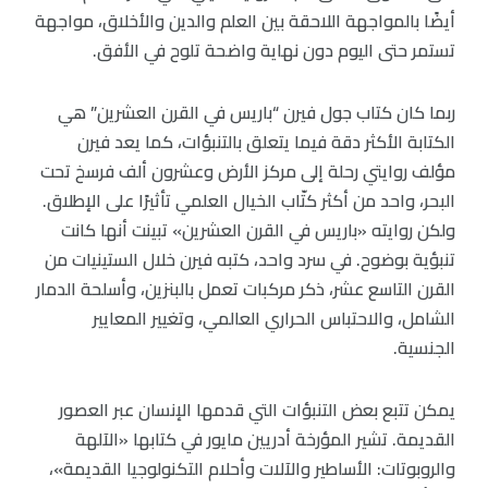
أيضًا بالمواجهة اللاحقة بين العلم والدين والأخلاق، مواجهة
تستمر حتى اليوم دون نهاية واضحة تلوح في الأفق.
ربما كان كتاب جول فيرن “باريس في القرن العشرين” هي
الكتابة الأكثر دقة فيما يتعلق بالتنبؤات، كما يعد فيرن
مؤلف روايتي رحلة إلى مركز الأرض وعشرون ألف فرسخ تحت
البحر، واحد من أكثر كتّاب الخيال العلمي تأثيرًا على الإطلاق.
ولكن روايته «باريس في القرن العشرين» تبينت أنها كانت
تنبؤية بوضوح. في سرد واحد، كتبه فيرن خلال الستينيات من
القرن التاسع عشر، ذكر مركبات تعمل بالبنزين، وأسلحة الدمار
الشامل، والاحتباس الحراري العالمي، وتغيير المعايير
الجنسية.
يمكن تتبع بعض التنبؤات التي قدمها الإنسان عبر العصور
القديمة. تشير المؤرخة أدريين مايور في كتابها «الآلهة
والروبوتات: الأساطير والآلات وأحلام التكنولوجيا القديمة»،