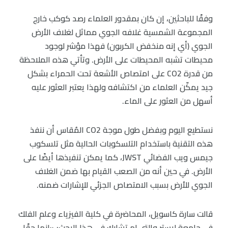
وفقًا للباحثين، إن كان بمقدور العلماء رصد كوكب خارج
المجموعة الشمسية غلافه الجوي مماثل لغلاف الأرض
الجوي (أي إنه منخفض الكربون) فهذا مؤشر لوجود
محيطات تشبه المحيطات على الأرض. وتأتي هذه الملاحظة
من قدرة CO2 على امتصاص الأشعة تحت الحمراء بشكل
جيد يمكّن العلماء من اكتشافه ولهذا يعتبر العثور عليه
أسهل من العثور على الماء.
نستطيع اليوم وبفضل طول موجة CO2 المُقاس أن ننفذ
هذه التقنية باستخدام التلسكوبات الحالية مثل تلسكوب
جيمس ويب الفضائي JWST، كما يمكن تنفيذها أيضًا على
الأرض. في حين أنه من الصعب القيام بها ضمن الغلاف
الجوي للأرض بسبب الامتصاص الجزئي للإشارات ضمنه.
قالت سارة كاسويل، المحاضرة في كلية الفيزياء وعلم الفلك
في جامعة ليستر والتي لم تشارك في هذا البحث: «إنها حقًا