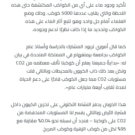
تأكيد وجود ماء على أي من الكواكب المكتشفة حتى هذه
اللحظة والتي يقارب عددها 5000 كوكب. وذلك وضع
العلماء أمام حل واحد وهو تتبع آثار الماء على هذه
الكواكب وتحديد ما إذا كانت نظريًا تدعم وجوده.
كما قال أموري تريود المشارك بالدراسة وأستاذ علم
الكواكب بجامعة برمنغهام في المملكة المتحدة في بيان
له: «بدايةً جميعنا يعلم أن كوكبنا تألف معظمه من CO2
ولكن بعد ذلك ذاب الكربون بالمحيطات وبالتالي قلت
مستويات CO2 مما جعل الكوكب قادرًا على دعم الحياة
لمدة تقارب أربعة مليارات عام».
هذا الذوبان يحفز النشاط التكتوني على تخزين الكربون داخل
قشرة الأرض وبالتالي يفسر لنا المستويات المنخفضة من
CO2 على كوكبنا – فنجد أن نسبته نحو 0.04% مقارنة مع
95% لكل من كوكب الزهرة وكوكب المريخ.