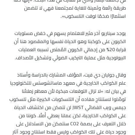
طريقة رائعة وثمينة للغاية لمجتمعنا فهي لا تتضمن
استثمارًا ضخمًا لوقت التلسكوب».
يوجد سيناريو آخر مثير للاهتمام يسهم في خفض مستويات
الكربون على كوكبنا وهو الحياة نفسها والمقصود هنا أن
قرابة 20% من إجمالي الكربون المُمتص تسببه العمليات
البيولوجية مثل عملية التركيب الضوئي وتشكيل الأصداف.
وقال جوليان دي فيت، المؤلف المشارك بالدراسة وأستاذ
علم الكواكب الخارجية في معهد ماساتشوستس للتكنولوجيا
في بيان له: «لا تزال التوقعات مبكرة لأن معظم زملائنا
توصّلوا لاستنتاج مفاده أن التلسكوبات الكبيرة مثل تلسكوب
جيمس ويب الفضائي JWST لن تتمكن من اكتشاف الحياة
على الكواكب الخارجية، لكن عملنا يعطي أملًا. كوننا من
خلال التعرف على بصمة CO2 سنتمكن من الاستدلال على
وجود حياة على تلك الكواكب وليس فقط استنتاج وجود آثار