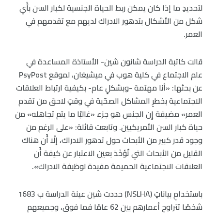
لتحديدِ ما إذا كان يمكن ربط الحياة الجنسية لكبار السن بأَي
شكل من الأشكال بتدهور الادراك لديهم مع تقدمهم في
العمر.
قالت كاتبة الدراسة شانون شين- الأستاذة المساعدة في
علم الاجتماع في كلية هوب في ميشيغان، لموقع PsyPost
عن بحثها: «أنا مهتمة -وبشكلٍ عام- بكيفية ارتباط العلاقات
الاجتماعية بخطرِ المشاكل الصحّية في وقتٍ لاحق من تقدم
العمر» مضيفة إِن الجنس هو جزء «غالبًا ما يتم تجاهله» من
حياة كبار السن الأمريكيين. وتابعت قائلة: «على الرغم من
وجود قدر كبير من الأبحاث حول تدهور الادراك، إلّا أَن هناك
القليل من الأبحاث التي تُؤخَذ بعين الاعتبار عن كيفة أَن
العلاقات الاجتماعية الحميمة مفيدة لوظيفة الادراك».
باستخدامِ بياناتٍ (NSLHA) حددت شين عينة الدراسة ب 1683
شخصًا تتراوح أعمارهم بين 62 عامًا فما فوق، وجميعهم