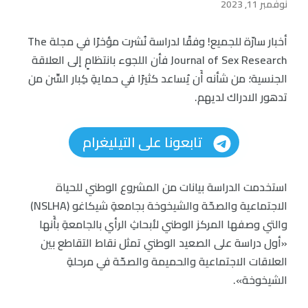
نوفمبر 11, 2023
أخبار سارّة للجميع! وفقًا لدراسة نُشرت مؤخرًا في مجلة The
Journal of Sex Research فأن اللجوء بانتظامٍ إلى العلاقة
الجنسية؛ من شأنه أَن يُساعد كثيرًا في حمايةِ كِبار السِّن من
تدهور الادراك لديهم.
تابعونا على التيليغرام
استخدمت الدراسة بيانات من المشروع الوطني للحياة
الاجتماعية والصحّة والشيخوخة بجامعةِ شيكاغو (NSLHA)
والتي وصفها المركز الوطني لأبحاثِ الرأي بالجامعةِ بأَنها
«أول دراسة على الصعيد الوطني تمثل نقاط التقاطع بين
العلاقات الاجتماعية والحميمة والصحّة في مرحلةِ
الشيخوخة».