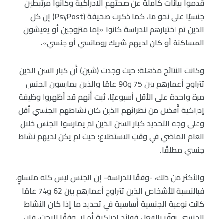
قدموا بيانات كاملة عن صحتهم الادراكية وكانوا مرتبطين
جنسيًا على نحو ما، كما ذكرت صحيفة (PsyPost) إن كل
الذين تم اختيارهم للدراسة كانوا «إما متزوجين أو يعيشون
المساكنة أو كان لديهم شريك رومانسي أو جنسي».
وكانت النتائج مذهلة؛ حيث وجدت (شين) أَن كبار السن الذين
تتراوح أعمارهم بين 75 و90 عامًا والذين يمارسون الجنس
مرة واحدة على الأقل أسبوعيًا، ثبت أَنهم قد أظهروا وظيفة
إدراكية أَفضل من نظرائهم الذين كان نشاطهم الجنسي أقل
وعلى وجه التحديد كبار السن الذين لم يمارسوا الجنس خلال
العام الماضي في وقتِ الاستطلاع؛ حيث لم يكن لديهم نشاط
جنسي مطلقًا.
والأكثر من ذلك، -وفقًا للدراسة- إن الجنس ليس كله متساوٍ.
فبالنسبة للأشخاص الذين تتراوح أعمارهم بين 62 و74 عامًا
كانت نوعية الجنسية أَساسية في تحديد ما إذا كان النشاط
الجنسي يوفّر بالفعل فوائد إدراكية أم لا. وفقًا للبحث، فإِن