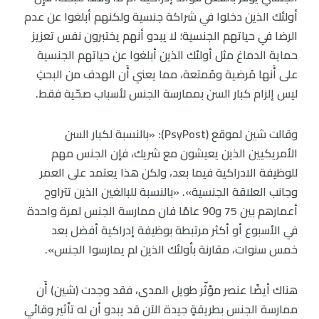
أولئك الذين دخلوا في شراكة جنسية ولكنهم أبلغوا عن عدم
الرضا في حياتهم الجنسية؛ لا يبدو أنهم يختبرون نفس تعزيز
حماية الدماغ مثل أولئك الذين أبلغوا عن حياتهم الجنسية
على أَنها مُرضية ومُمتعة، مما يعني أَن الهدف من البحثِ
ليس إلزام كبار السن بممارسة الجنس لأسباب صحّية فقط.
وقالت شين لموقع (PsyPost): «بالنسبة لكبار السن
الأمريكيين الذين يعيشون مع شريك، فإن الجنس مهم
للوظيفة الادراكية فيما بعد، ولكن هذا يعتمد على العمر
وجانب العلاقة الجنسية». «بالنسبة للبالغين الذين تتراوح
أعمارهم بين 75 و90 عامًا فان ممارسة الجنس لمرة واحدة
في الأسبوع أو أكثر مرتبطة بوظيفة إدراكية أفضل بعد
خمس سنوات، مقارنة بأولئك الذين لم يمارسوا الجنس».
هناك أيضًا عنصر مؤثّر طويل المدى، فقد وجدت (شين) أَن
ممارسة الجنس بطريقةٍ جيدة الآن قد يبدو أن له تأثير وقائي