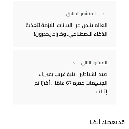
المنشور السابق
العالم ينبض من البيانات اللازمة لتغذية
الذكاء الاصطناعي، وخبراء يحذرون!
المنشور التالي
صيد الشياطين: تنبؤ غريب بفيزياء
الجسيمات عمره 67 عامًا... أخيرًا تم
إثباته
قد يعجبك أيضا