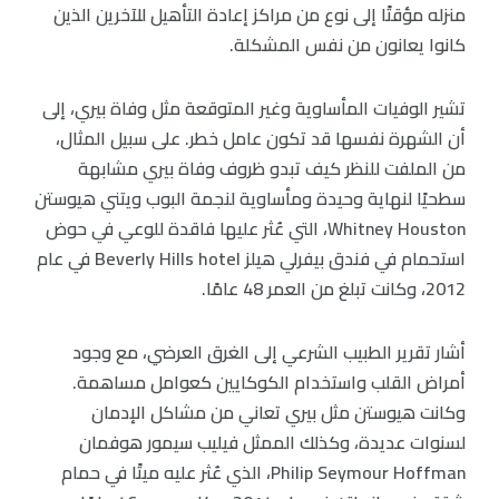
منزله مؤقتًا إلى نوع من مراكز إعادة التأهيل للآخرين الذين
كانوا يعانون من نفس المشكلة.
تشير الوفيات المأساوية وغير المتوقعة مثل وفاة بيري، إلى
أن الشهرة نفسها قد تكون عامل خطر. على سبيل المثال،
من الملفت للنظر كيف تبدو ظروف وفاة بيري مشابهة
سطحيًا لنهاية وحيدة ومأساوية لنجمة البوب ويتني هيوستن
Whitney Houston، التي عُثر عليها فاقدة للوعي في حوض
استحمام في فندق بيفرلي هيلز Beverly Hills hotel في عام
2012، وكانت تبلغ من العمر 48 عامًا.
أشار تقرير الطبيب الشرعي إلى الغرق العرضي، مع وجود
أمراض القلب واستخدام الكوكايين كعوامل مساهمة.
وكانت هيوستن مثل بيري تعاني من مشاكل الإدمان
لسنوات عديدة، وكذلك الممثل فيليب سيمور هوفمان
Philip Seymour Hoffman، الذي عُثر عليه ميتًا في حمام