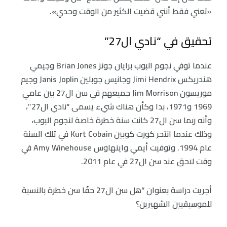
«تعني فقط أنني قضيت الكثير من الوقت وحدي».
تحقيق في “نادي ال27”
عندما توفي نجوم البوب برايان جونز Brian Jones وجيمي
هندريكس Jimi Hendrix وجانيس جوبلين Janis Joplin وجيم
موريسون Jim Morrison جميعهم في سن ال27 بين عامي
1969 و1971، بدا وكأن هناك شيء يسمى “نادي ال27″،
وأنه ربما سن ال27 كانت سنة خطرة خاصة لنجوم البوب،
وذلك عندما انتحر كورت كوبين Kurt Cobain في تلك السنة
عام 1994. وتوفيت أيمي واينهاوس Amy Winehouse في
وقت لاحق عند سن ال27 في عام 2011.
أجريت دراسة بعنوان “هل سن ال27 حقًا سن خطرة بالنسبة
للموسيقيين الشهيرين؟