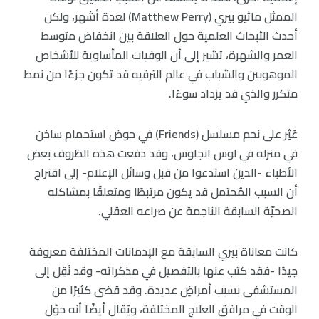
الممثل ماثيو بيري (Matthew Perry) لعدة أشهر، ولكن
أحدث الأبحاث العلمية حول العلاقة بين انخفاض متوسط
العمر والشهرة، تشير إلى أن الوفيات المأساوية للأشخاص
الموهوبين والشباب في عالم الترفيه قد تكون جزءًا من نمط
متكرر والذي قد يزداد سوءًا.
عُثِر على نجم مسلسل (Friends) في حوض استحمام ساخن
في منزله في لوس انجلوس، وقد دفعت هذه الظروف بعض
الأطباء -الذين استدعوا من قبل وسائل الإعلام- إلى اقتراح
أن السبب المُحتمل قد يكون مرتبطًا ومتعلقًا بمشاكله
الصحيّة السابقة الناجمة عن صراعه العقلي.
كانت معاناة بيري السابقة مع الإدمانات المختلفة معروفة
جيدًا -فقد كتب عنها بالتفصيل في مذكراته- وقد نُقِل إلى
المستشفى بسبب أمراضٍ عديدة. وقد قضى كثيرًا من
الوقت في مرافق العلاج المختلفة، ويُقال أيضًا أنه حوّل