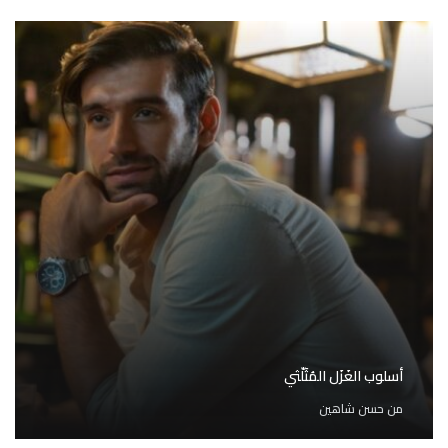
أسلوب الغَزَل المُثَلّثي
من
حسن شاهين