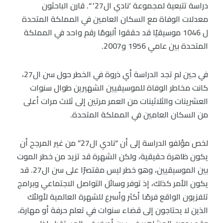
دراسة تتبعية لمجموعة ‘نادي ال27’ “. قارن الباحثون
معدلات الوفاة مع السكان العامين في المملكة المتحدة
ل 1046 موسيقيًا قد حققوا ألبومًا رقم واحد في المملكة
المتحدة بين عامي 1956 و2007.
في حين لم تجد الدراسة أي ذروة في الخطر حول سن ال27،
كانت مخاطر الوفاة للموسيقيين الشهيرين طوال سنوات
العشرينات والثلاثينات من العمر مرتين إلى ثلاث مرات أعلى
من السكان العامين في المملكة المتحدة.
لخص مؤلفو الدراسة إلى أن “نادي ال27” من غير المرجح أن
يكون ظاهرة حقيقية، ولكن الشهرة قد تزيد من خطر الموت
بين الموسيقيين، وهو خطر ليس مقتصرًا على سن ال27. قد
يكون الأمر كذلك، إذ توفر وسائل التواصل الاجتماعي وبرامج
تلفزيون الواقع فرصًا أكثر وأسرع للشهرة العالمية لأولئك
الذين لا يحتاجون إلى قضاء سنوات في تعلم حرفة أو مهارة،