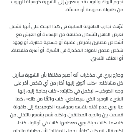
نجوم الروك والبوب قد يسعون إلى الشهرة كوسيلة للهروب
من طفولة محرومة أو مسيئة.
عُرّفت تجارب الطفولة السلبية في هذا البحث على أنها تشمل
تعرض الطفل لأشكال مختلفة من الإساءة أو العيش مع
أشخاص مصابين بأمراض عقلية أو جسدية خطيرة، أو وجود
شخص مدمن للمواد المخدرة في الأسرة، أو أسرة منفصلة،
أو العنف الأسري.
وصرّح بيري في مذكرات أنه أصبح مقتنعًا بأن الشهرة ستُزيل
كل مشاكله: «كنت أتوق إليها أكثر من أي شخص آخر على
وجه الكوكب»، ليكمل في كتابته: «كنت بحاجة إليه، إنها
الشيء الوحيد الذي سيصلحني، كنت واثقًا من ذلك»، كما
عزا بيري عدم ثقته بنفسه ومواهبه الكوميدية إلى طفولة
قسمت بين والديه المطلقين، ولكنه شعر بشعور بالتخلي من
كلاهما. كانت حياة بيري معظمها كانت في أوتاوا- كندا،
لكنه قال إنه كان “طفلًا يحمل المفتاح” لأن وظيفة والدته