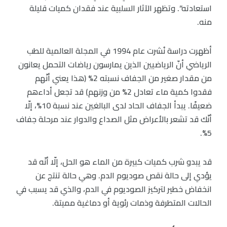
استعادته”. وتظهر الآثار السلبية عند فقدان كميات قليلة
منه.
أظهرت دراسة نُشرت عام 1994 في المجلة العالمية للطب
الرياضي أنّ الرياضيين الذين يمارسون رياضات التحمل يعانون
من مقدار صغير من الجفاف نسبته 2% (هذا يعني أنّهم
فقدوا كمية ماء تعادل 2% من وزنهم) قد تجعل أداءهم
ضعيفًا. يبدأ الجفاف الحاد لدى البالغين عند نسبة 10%، إلّا
أنّك قد تشعر بالأعراض مثل الصداع والدوار عند مرحلة جفاف
5%.
قد يبدو شرب كميات كبيرة من الماء هو الحل، إلّا أنّه قد
يؤدي إلى حالة نقص صوديوم الدم. وهي حالة تنتج عن
انخفاض خطير لتركيز الصوديوم في الدم، والذي قد يسبب في
الحالات المتطرفة وذمات رئوية أو دماغية مميتة.