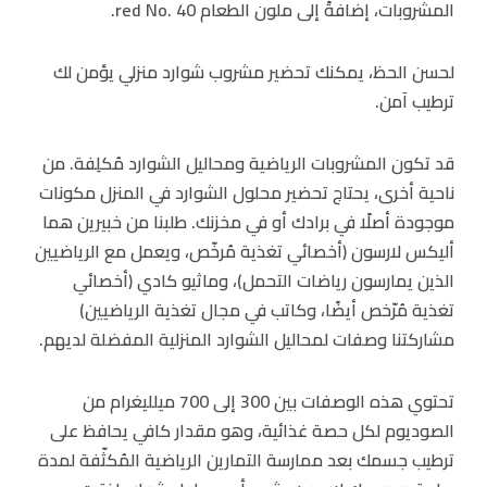
المشروبات، إضافةً إلى ملون الطعام red No. 40.
لحسن الحظ، يمكنك تحضير مشروب شوارد منزلي يؤمن لك
ترطيب آمن.
قد تكون المشروبات الرياضية ومحاليل الشوارد مُكلِفة. من
ناحية أخرى، يحتاج تحضير محلول الشوارد في المنزل مكونات
موجودة أصلًا في برادك أو في مخزنك. طلبنا من خبيرين هما
أليكس لارسون (أخصائي تغذية مُرخّص، ويعمل مع الرياضيين
الذين يمارسون رياضات التحمل)، وماثيو كادي (أخصائي
تغذية مُرّخص أيضًا، وكاتب في مجال تغذية الرياضيين)
مشاركتنا وصفات لمحاليل الشوارد المنزلية المفضلة لديهم.
تحتوي هذه الوصفات بين 300 إلى 700 ميلليغرام من
الصوديوم لكل حصة غذائية، وهو مقدار كافي يحافظ على
ترطيب جسمك بعد ممارسة التمارين الرياضية المُكثّفة لمدة