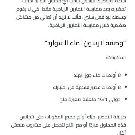
ساعة. ويوصيك لارسون بشرب أيّ محلول شوارد اخترت
تحضيره بعد ممارسة التمارين الرياضية فقط. كي لا يقوم
جسمك برد فعل سلبي، فأنت لا تريد أن تعاني من مشاكل
هضمية خلال ممارسة التمارين الرياضية.
“وصفة لارسون لماء الشوارد”
المكونات:
8 أونصات ماء جوز الهند
8 أونصات عصير فاكهة من اختيارك
حوالي 16/1 ملعقة صغيرة ملح
طريقة التحضير: حرّك أو رّج جميع المكونات حتى تتجانس.
قدّم المحلول مبردًا أو مع الثلج لتحصل على مشروب منعش
أكثر.