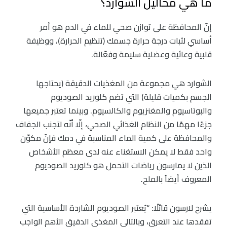
ما هي محاليل الشوارد؟
إنّ المحافظة على توازن صحي للماء في الدم هو أمر
أساسي لثبات درجة حرارة جسمك (تنظيم الحرارة)، ووظيفة
قلبية وعائية وعضلية سليمة وفعّالة.
الشوارد هي مجموعة من المغذيات الدقيقة (يحتاجها
الجسم بكميات قليلة) التي تضم كلوريد الصوديوم
والبوتاسيوم والمغنزيوم والكالسيوم. وبينما تعتبر جميعها
جزءًا مهمًا من النظام الغذائي الصحي، إلّا أنّه لتجنب الجفاف
والمحافظة على كمية الماء المناسبة في دمك فإنّ مكوّن
واحد فقط لا يمكن الاستغناء عنه لدى معظم الأشخاص
الذين لا يمارسون رياضات التحمل هو كلوريد الصوديوم
المعروف أيضاً بالملح.
يشرح لارسون قائلًا: “يُعتبر الصوديوم الشاردة الأساسية التي
تفقدها عند التعرق، وبالتالي المغذي الدقيق الأهم الواجب