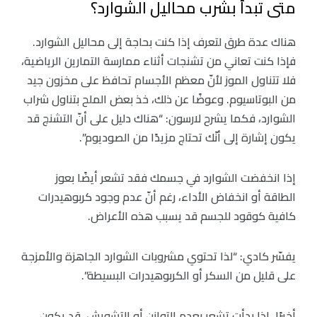
متى تبدأ بشرب محاليل الشوارد؟
هناك عدة طرق لتعرف إذا كنت بحاجة إلى محاليل الشوارد.
فإذا كنت تعاني من تشنجات أثناء ممارسة التمارين الرياضية،
فلا تتناول الموز لأنّ معظم الأجسام تحافظ على مخزون جيد
من البوتاسيوم. وعوضًا عن ذلك، خذ بعض الملح بتناول شراب
الشوارد، فكما يشرح لارسون: “هناك دليل على أنّ التشنج قد
يكون إشارة إلى أنّك تحتاج مزيدًا من الصوديوم”.
إذا انخفضت الشوارد في جسمك فقد تشعر أيضًا بعوز
الطاقة أو انخفاض الأداء، رغم أنّ عدم وجود كربوهيدرات
كافية كوقود للجسم قد يسبب هذه الأعراض.
يفسّر كادي: “لذا تحتوي مشروبات الشوارد الجاهزة والأمزجة
على قليل من السكر أو الكربوهيدرات البسيطة”.
أخيرًا، إذا بدأت تشعر بعدم التوازن أو التشويش، قد يكون