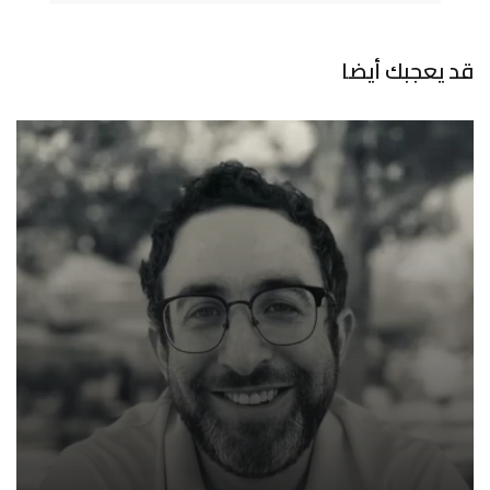
قد يعجبك أيضا