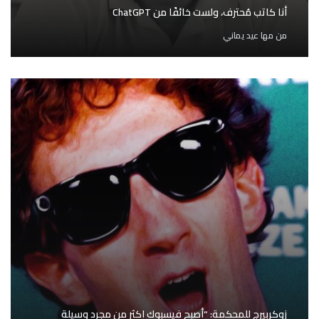
أنا كاتب مُحترف، ولست خائفًا من ChatGPT
من
مها عيد يماني
زوكربيرج للمحكمة: “أصبح فيسبوك اكثر من مجرد وسيلة