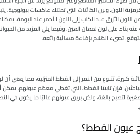
 لأن ضوء الكاميرا الساطع وغير المتوقع يرتد عن الجزء الخلف
رمزية اللون. وبين الكائنات التي تمتلك عاكسات بيولوجية، يتب
ن اللون الأزرق عند الكلب إلى اللون الأحمر عند البومة. يمك
عنه بناء على لون لمعان العين. وفيما يلي المزيد من الحيوا
متوقع، تضيء الظلام بإضاءة مسائية رائعة.
لة كبيرة، تتنوع من النمر إلى القطط المنزلية، مما يعني أن لو
 للباحثين، فإن تابيتا القطط، التي تغطي معظم عيونهم، يمكن أ
ة لتصبح بالغة، ولكن بريق عيونهم غالبًا ما يكون في النطا
ج عيون القطط؟