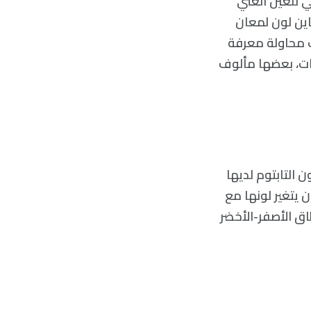
ي للعين الغني
اين لون لمعان
نك محاولة معرفة
نات، بعضها مألوف
ن التابتوم لديها
ن يتغير لونها مع
ق الأصفر-الأخضر