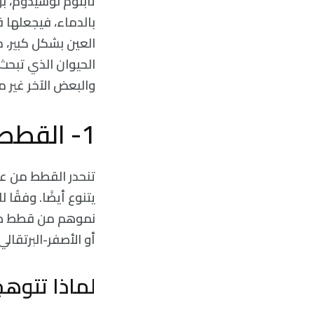
تابتوم لوسيدوم، بل
بالدماء، فيجعلها ق
العين بشكل كبير، م
الحيوان الذي تبحث 
والبعض الآخر غير 
1- القطط
تنحدر القطط من عائ
يتنوع أيضًا. وفقًا
نموهم من قطط صغير
أو الأصفر-البرتقالي.
لماذا تتوه