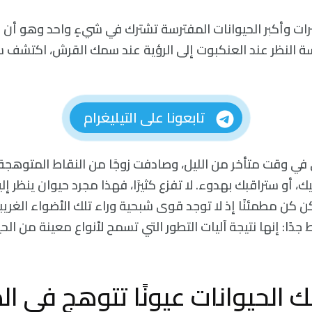
رات وأكبر الحيوانات المفترسة تشترك في شيءٍ واحد وهو أن
سة النظر عند العنكبوت إلى الرؤية عند سمك القرش، اكتشف
تابعونا على التيليغرام
في وقت متأخر من الليل، وصادفت زوجًا من النقاط المتوهج
، أو ستراقبك بهدوء. لا تفزع كثيرًا، فهذا مجرد حيوان ينظر إلي
لكن كن مطمئنًا إذ لا توجد قوى شبحية وراء تلك الأضواء الغريب
دًا: إنها نتيجة آليات التطور التي تسمح لأنواع معينة من الحي
ك الحيوانات عيونًا تتوهج في ال