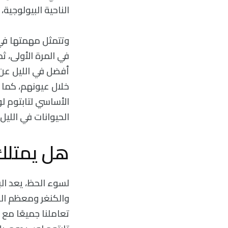
الناحية البيولوجية
وتتمثل مهمتها في 
في المرة الأولى، 
أفضل في الليل عن 
خلال عيونهم، كما ي
الأساسي لتابتوم ل
الحيوانات في الليل.
هل يمتلك 
لسوء الحظ، يعد البش
والكنغر ومعظم الطي
تعاملنا جميعًا مع 