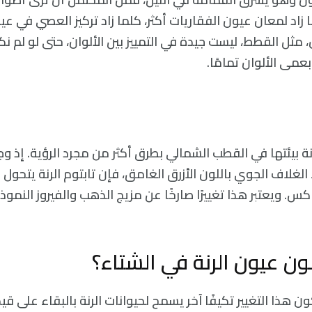
اد لمعان عيون الفقاريات أكثر، كلما زاد تركيز العصي في عي
، مثل القطط، ليست جيدة في التمييز بين الألوان، حتى لو لم 
عمى الألوان تمامًا.
 بيئتها في القطب الشمالي بطرق أكثر من مجرد الرؤية. إذ وجد
الغلاف الجوي باللون الأزرق الغامق، فإن تابتوم الرنة يتحول أي
س. ويعتبر هذا تغييرًا صارخًا عن مزيج الذهب والفيروز النموذج
لون عيون الرنة في الشتاء؟
 هذا التغيير تكيفًا آخر يسمح لحيوانات الرنة بالبقاء على ق