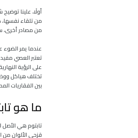
أولًا، علينا توضيح
من تلقاء نفسها، ك
من مصادر أخرى، س
عندما يمر الضوء ع
تعتبر العصي مفيدة
على الرؤية النهارية
تختلف هياكل ووظا
بين الفقاريات الم
ما هو تاب
تابتوم هي الأصل ا
قزحي الألوان من ا