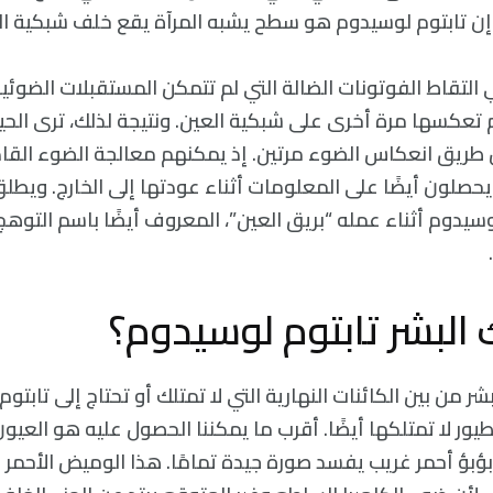
، إن تابتوم لوسيدوم هو سطح يشبه المرآة يقع خلف شبكية الح
التقاط الفوتونات الضالة التي لم تتمكن المستقبلات الضوئ
ثم تعكسها مرة أخرى على شبكية العين. ونتيجة لذلك، ترى الح
طريق انعكاس الضوء مرتين. إذ يمكنهم معالجة الضوء القاد
حصلون أيضًا على المعلومات أثناء عودتها إلى الخارج. ويطلق
وسيدوم أثناء عمله “بريق العين”، المعروف أيضًا باسم التوه
البشر تابتوم لوسيدوم؟
ر من بين الكائنات النهارية التي لا تمتلك أو تحتاج إلى تابتوم 
ور لا تمتلكها أيضًا. أقرب ما يمكننا الحصول عليه هو العيون
بؤبؤ أحمر غريب يفسد صورة جيدة تمامًا. هذا الوميض الأحمر ل