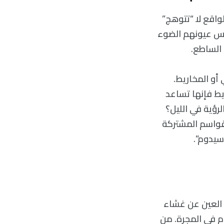
لواقع لا “تتوهج”
عكس عيونهم الضوء
الساطع.
أو المخاريط.
يط فإنها تساعد
لرؤية في الليل؟
قواسم المشتركة
سيدوم”.
 العين عن غشاء
م في المجرة. من