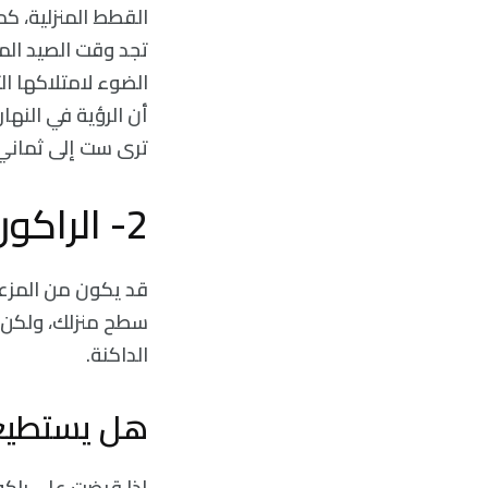
القطط المنزلية، كمث
تجد وقت الصيد ال
الضوء لامتلاكها ا
أن الرؤية في النهار
ترى ست إلى ثماني 
2- الراكون
قد يكون من المزع
سطح منزلك، ولكن يج
الداكنة.
هل يستطيع ا
إذا قبضت على راك