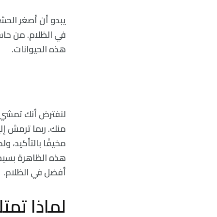
يبدو أن أصغر الحش
في الظلام. من حا
هذه الحيوانات.
لنفترض أنك تمشي 
منك. ربما ترمش إليك
مخيفًا بالتأكيد، و
هذه الظاهرة بسيط ج
أفضل في الظلام.
لماذا تمتل