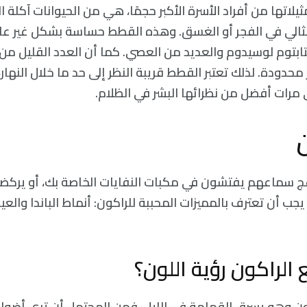
يلاتها من أفراد الأسرة الأكبر حجمًا، هي من الحيوانات آكلة ال
مثالي في الفجر أو الغسق. وهذه القطط حساسة بشكل غير ع
لتابتوم لوسيدوم والعديد من العصي. كما أن العدد القليل من
 محدودة. لذلك تعتبر القطط قريبة النظر إلى حد ما خلال النهار،
مرات أفضل من نظرائها البشر في الظلام.
ج سماعهم يفتشون في مكبات النفايات الخاصة بك، أو يركضو
ب أن تعترف بالمميزات المحببة للراكون: أنماط الباندا والعيو
لراكون رؤية اللون؟
ون وهو يسرق القمامة في الليل، فمن المحتمل أن ترى أضو