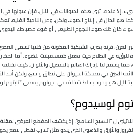
 شيء: إذ عندما ترى هذه الحيوانات في الليل، فإن عيونها في ا
ما هو الحال في إنتاج الضوء. ولكن، ومن الناحية الفنية، ت
واء كان ذلك ضوء النجوم الطبيعي أو ضوء مصباحك اليدوي 
بر العين، فإنه يضرب الشبكية المكونة من خلايا تسمى العصي 
 للرؤية في الظلام حيث تعمل كمستقبلات للضوء. أما المخار
، مما يسمح لنا بإدراك العالم بالتفصيل والألوان. كيف تختلف ا
ئف العين في مملكة الحيوان على نطاق واسع، ولكن أحد ال
حبة لليل هو وجود بساط شفاف في عيونهم يسمى “تابتوم لو
توم لوسيدوم؟
للاتيني ل “النسيج الساطع”. إذ يكشف المقطع العرضي لمقلة
لفيروز والأزرق والذهبي الذي يبدو مثل تسرب نفطي لامع يحو