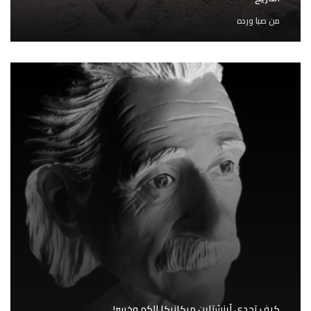
من
صبا ورده
كيف تحدى آينشتاين ميكانيكا الكم وخسر!