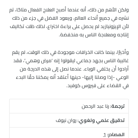
ولكن الأهم من ذلك، أنه عندما أصبح العلاج الفعال متاحًا، تم
نشره في جميع أنحاء العالم، ويعود الفضل في جزء من ذلك
لأن الإيزونيازيد لم يحصل على براءة اختراع، لذلك ظلت تكاليف
إنتاجه ومعلاجة الناس به منخفضة.
وأخيرًا، بينما كانت الخرافات موجودة في ذلك الوقت، لم يقم
غالبية الناس بجهد جماعي ليقولوا إنه ‘مرض وهمي’، فقد
أرادوا أن يختفي الوباء. عندما نصل إلى هذه الدرجة من
الوعي -إذا وصلنا إليها- حينها أعتقد أنه يمكننا حقًا البدء
في القضاء على فيروس كوفيد.
ترجمة:
رنا عبد الرحمن
تدقيق علمي ولغوي:
روان نيوف
المصادر:
1