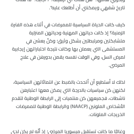
تاريخ شفهي ويمكنني أن أطلعك عليه”.
كيف كانت الحياة السياسية للممرضات في أثناء هذه الفترة
الزمنية؟ إذ كانت حياتهن المهنية وحياتهن المنزلية
متشابكتين ومرتبطتين بشكل وثيق؛ وكنّ يعشن في
المستشفى التي يعملن بها وكانت نتيجة اختباراتهن إيجابية
لمرض السل، وفي الوقت نفسه يقمن بدورهن في علاج
المرضى.
لذلك لا أستطيع أن أتحدث بالضبط عن انتمائاتهن السياسية،
لكنهن كن سياسيات بالدرجة التي يمكن معها اعتبارهن
ناشطات، فجميعهن كن منتميات إلى الرابطة الوطنية لتقدم
الأشخاص الملونين (NAACP) والرابطة الوطنية للممرضات
الخريجات الملونات.
وغالبًا ما كانت تستقبل ميسوريا المرضى؛ إذ أنّه لم يكن لدى