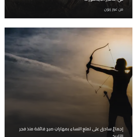
من
عبير زبون
إجماعٌ ساحق على تمتعِ النساءِ بمهاراتِ صيدٍ فائقة منذ فجر
التاريخ