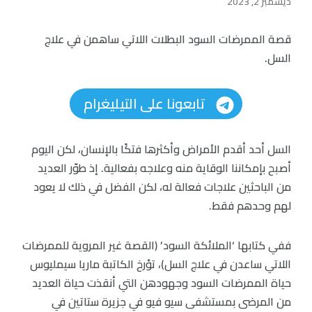
ديسمبر 2, 2023
قصة الممرضات السود البطلات اللاتي ساهمن في علاج
السل.
تابعونا على التيليغرام
السل أحد أقدم الأمراض وأكثرها فتكًا بالإنسان، لكن اليوم
أصبح بإمكاننا الوقاية منه وعلاجه بفعالية. إذ طوّر العديد
من الباحثين علاجات فعالة له، لكن الفضل في ذلك لا يعود
لهم وحدهم فقط.
ففي كتابها ‘الملائكة السود’ (القصة غير المروية للممرضات
اللاتي ساعدن في علاج السل)، تؤرخ الكاتبة ماريا سيمليوس
حياة الممرضات السود وجهودهن التي أنقذت حياة العديد
من المرضى بمستشفى سيو فيو في جزيرة ستاتين في