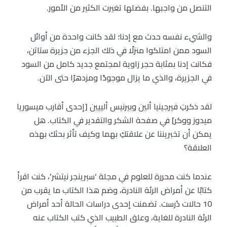
التنصل من واجبها. بفضلها تغيرت الكثير من الأمور.
والشيء نفسه حدث مع إدنا؛ لقد كانت واحدة من أوائل
السود ممن امتلكوا منزلًا في ذلك الجزء من جزيرة ستاتن،
فكانت إدنا بمثابة حجر زاوية لمجتمع جديد كامل من السود
في الجزيرة، والذي ما يزال موجودًا ومزدهرًا حتى الآن.
لقد ذكرتِ فيرجينيا ألين وبيرنيس ألييين [إحدى أقارب ميسوريا
ميدوز ووكر] في صفحة الشكر والتقدير في الكتاب. هل
يمكن أن تخبريننا عن علاقتكِ بهما وكيف تأثر بحثك بهذه
العلاقة؟
عندما كنت محررة للعلوم في مجلة ‘سبرينجر نيتشر’، كنت اقرأ
كتابًا عن أمراض الرئة النادرة، وضم هذا الكتاب ما يقرب من
10 حالات دُرست. تضمنت إحدى دراسات الحالة أحد أمراض
الرئة النادرة للغاية، وعلق الطبيب الذي كتب الكتاب عنه