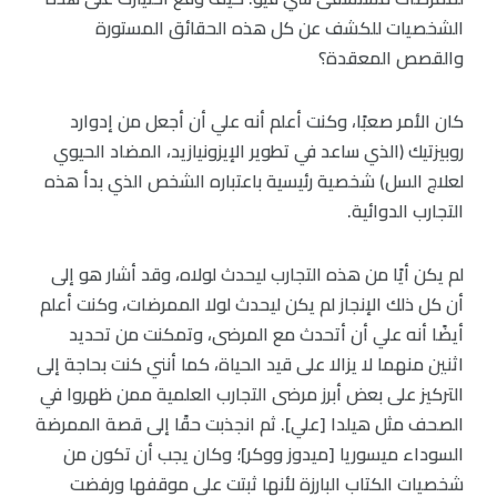
الشخصيات للكشف عن كل هذه الحقائق المستورة
والقصص المعقدة؟
كان الأمر صعبًا، وكنت أعلم أنه علي أن أجعل من إدوارد
روبيزتيك (الذي ساعد في تطوير الإيزونيازيد، المضاد الحيوي
لعلاج السل) شخصية رئيسية باعتباره الشخص الذي بدأ هذه
التجارب الدوائية.
لم يكن أيًا من هذه التجارب ليحدث لولاه، وقد أشار هو إلى
أن كل ذلك الإنجاز لم يكن ليحدث لولا الممرضات، وكنت أعلم
أيضًا أنه علي أن أتحدث مع المرضى، وتمكنت من تحديد
اثنين منهما لا يزالا على قيد الحياة، كما أنني كنت بحاجة إلى
التركيز على بعض أبرز مرضى التجارب العلمية ممن ظهروا في
الصحف مثل هيلدا [علي]. ثم انجذبت حقًا إلى قصة الممرضة
السوداء ميسوريا [ميدوز ووكر]؛ وكان يجب أن تكون من
شخصيات الكتاب البارزة لأنها ثبتت على موقفها ورفضت