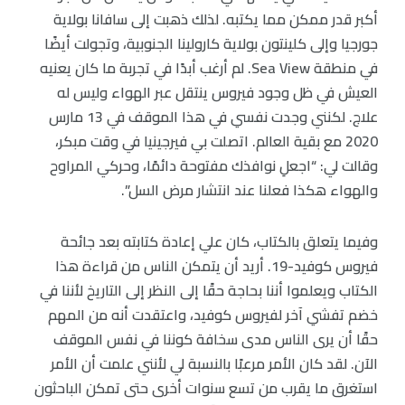
أكبر قدر ممكن مما يكتبه. لذلك ذهبت إلى سافانا بولاية
جورجيا وإلى كلينتون بولاية كارولينا الجنوبية، وتجولت أيضًا
في منطقة Sea View. لم أرغب أبدًا في تجربة ما كان يعنيه
العيش في ظل وجود فيروس ينتقل عبر الهواء وليس له
علاج. لكنني وجدت نفسي في هذا الموقف في 13 مارس
2020 مع بقية العالم. اتصلت بي فيرجينيا في وقت مبكر،
وقالت لي: “اجعلِ نوافذك مفتوحة دائمًا، وحركي المراوح
والهواء هكذا فعلنا عند انتشار مرض السل”.
وفيما يتعلق بالكتاب، كان علي إعادة كتابته بعد جائحة
فيروس كوفيد-19. أريد أن يتمكن الناس من قراءة هذا
الكتاب ويعلموا أننا بحاجة حقًا إلى النظر إلى التاريخ لأننا في
خضم تفشي آخر لفيروس كوفيد، واعتقدت أنه من المهم
حقًا أن يرى الناس مدى سخافة كوننا في نفس الموقف
الآن. لقد كان الأمر مرعبًا بالنسبة لي لأنني علمت أن الأمر
استغرق ما يقرب من تسع سنوات أخرى حتى تمكن الباحثون