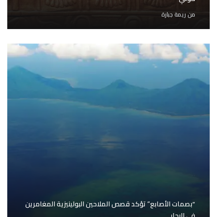
من
ريمة جبارة
“بصمات الأصابع” تؤكد قصص الملاحين البولينيزية المغامرين
في البحار