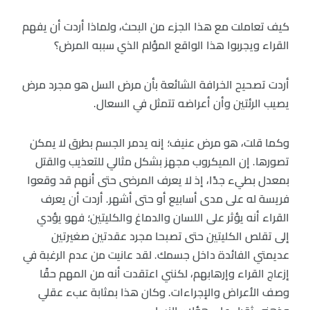
كيف تعاملت مع هذا الجزء من البحث، ولماذا أردت أن يفهم
القراء ويجربوا هذا الواقع المؤلم الذي سببه المرض؟
أردت تصحيح الخرافة الشائعة بأن مرض السل هو مجرد مرض
يصيب الرئتين وأن أعراضه تتمثل في السعال.
وكما قلت، هو مرض عنيف؛ إنه يدمر الجسم بطرق لا يمكن
تصورها. إن الميكروب مجهز بشكل مثالي للتعذيب والقتل
بمعدل بطيء جدًا، إذ لا يعرف المرضى حتى أنهم قد وقعوا
فريسة له على مدى أسابيع أو حتى أشهر. أردت أن يعرف
القراء أنه يؤثر على اللسان والدماغ والكليتين؛ فهو يؤدي
إلى تقلص الكليتين حتى تصبحا مجرد عقدتين صغيرتين
عديمتي الفائدة داخل جسمك. لقد عانيت من عدم الرغبة في
إزعاج القراء وإرهابهم، لكنني اعتقدت أنه من المهم حقًا
وصف الأعراض والإجراءات. وكان هذا بمثابة عبء عقلي