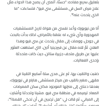
بتعليق سريع مفاده: “حسنًا، أتمنى أن يصبح هذا الدواء مثل
علاج مرض السل في مستشفى سي فيو”، فتساءلت: “ما
الذي يتحدث عنه؟”.
أنا من نيويورك وأعد نفسي من هواة تاريخ المستشفيات
المهجورة وأي شيء له علاقة بالأمراض، لذلك بدأت بالبحث
في جوجل، ووصلت إلى مقال يتحدث عن سي فيو وهذا
العلاج، ثمّ تلاه مقال عن فيرجينيا ألين، التي استطعت العثور
عليها عن طريق متحف جزيرة ستاتن، حيث كانت متحدثة
بإحدى الفعاليات.
ذهبت والتقيت بها، ثم على مدى ستة أسابيع التقينا في
مقهى صغير بالقرب من مركز مستشفى هارلم في نيويورك،
بعدها دعتني إلى منزلها الموجود مكان سكن الممرضات
المعاد ترميمه في منطقة سي فيو. مشينا وتحدثنا وأشارت
إلى المباني، ثم قالت لي: “هل ترغبين في أن تحكي القصة؟”،
وبدوري سألتها: “هل هناك أي أرشيف؟”، أجابت: “لا، هناك