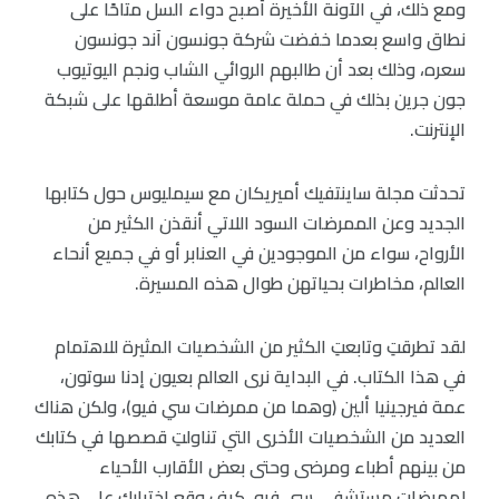
ومع ذلك، في الآونة الأخيرة أصبح دواء السل متاحًا على
نطاق واسع بعدما خفضت شركة جونسون آند جونسون
سعره، وذلك بعد أن طالبهم الروائي الشاب ونجم اليوتيوب
جون جرين بذلك في حملة عامة موسعة أطلقها على شبكة
الإنترنت.
تحدثت مجلة ساينتفيك أميريكان مع سيمليوس حول كتابها
الجديد وعن الممرضات السود اللاتي أنقذن الكثير من
الأرواح، سواء من الموجودين في العنابر أو في جميع أنحاء
العالم، مخاطرات بحياتهن طوال هذه المسيرة.
لقد تطرقتِ وتابعتِ الكثير من الشخصيات المثيرة للاهتمام
في هذا الكتاب. في البداية نرى العالم بعيون إدنا سوتون،
عمة فيرجينيا ألين (وهما من ممرضات سي فيو)، ولكن هناك
العديد من الشخصيات الأخرى التي تناولتِ قصصها في كتابك
من بينهم أطباء ومرضى وحتى بعض الأقارب الأحياء
لممرضات مستشفى سي فيو. كيف وقع اختيارك على هذه