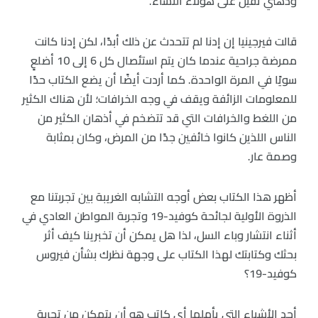
وذهني ثقيل على هؤلاء النساء.
قالت فيرجينيا إن إدنا لم تتحدث عن ذلك أبدًا، لكن إدنا كانت
ممرضة جراحية عندما كان يتم استئصال كل 6 إلى 10 أضلعٍ
سويًا في المرة الواحدة. كما أردت أيضًا أن يضع الكتاب حدًا
للمعلومات الزائفة ويقف في وجه الخرافات؛ لأن هناك الكثير
من اللغط والخرافات التي قد تتضخم في أذهان الكثير من
الناس اللذين كانوا خائفين جدًا من المرض، وكان بمثابة
وصمة عار.
أظهر هذا الكتاب بعض أوجه التشابه الغريبة بين تجربتنا مع
الذروة الأولية لجائحة كوفيد-19 وتجربة المواطن العادي في
أثناء انتشار وباء السل، لذا هل يمكن أن تخبرينا كيف أثر
بحثك وكتابتك لهذا الكتاب على وجهة نظرك بشأن فيروس
كوفيد-19؟
أحد الأشياء التي يأملها أي كاتب هو أن يتمكن من تجربة