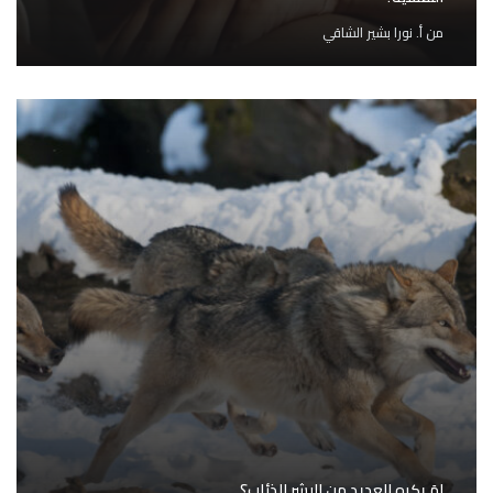
من
أ. نورا بشير الشاقي
لمَ يكره العديد من البشر الذئاب؟