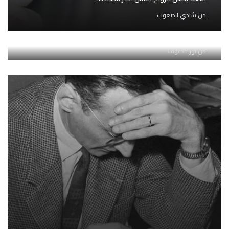
من
شادي الصعوب
تمنع وسائل التواصل الاجتماعي مستخدميها من جني
المكاسب الإبداعية للملل العميق
من
نور مخلوف