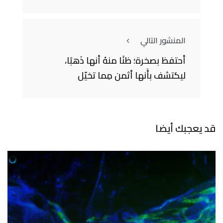
المنشور التالي
أحتفظ بصخرة؛ ظنًا منهُ أنها ذَهبًا،
ليكتشف بأَنها أثمن مِما تخيّل
قد يعجبك أيضا