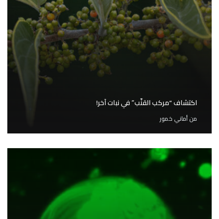
اكتشاف “مركب القنّب” في نبات آخر!
من
أماني خمور