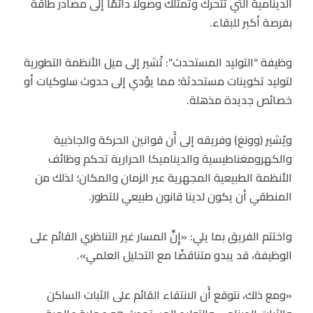
الدينامية التي تتحرك وتمتلك وصولًا دائمًا إلى مصادر طاقة
بفرصة أكبر للبقاء.
وظيفة “التوليد المستحدث”: تُشير إلى ميل الأنظمة التطورية
لتوليد تكوينات مستحدثة؛ مما يؤدي إلى حدوث سلوكيات أو
خصائص جديدة مذهلة.
ويُشير (وونغ) وفريقه إلى أَن قوانين الحركة والجاذبية
والكهرومغناطيسية والديناميكا الحرارية تحكم وظائف
الأنظمة الطبيعية المجهرية عبر الزمان والمكان؛ لذلك من
المنطقي أن يكون لدينا قانون طبيعي للتطور.
واختتم الفريق بما يلي: «إِنَّ المسار غير التناظري القائم على
الوظيفة، قد يبدو متناقضًا مع التحليل العلمي».
«ومع ذلك، نتوقع أَن الانتقاء القائم على الثبات الساكن