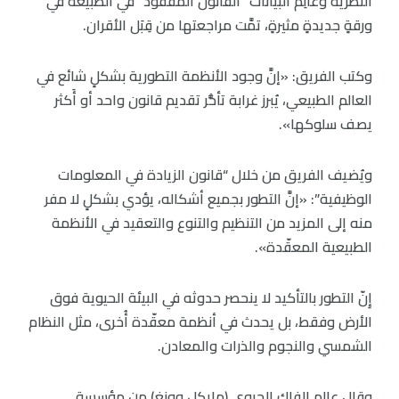
النظرية وعالِم البيانات “القانون المفقود” في الطبيعة في
ورقةٍ جديدةٍ مثيرةٍ، تمَّت مراجعتها من قِبَل الأقران.
وكتب الفريق: «إنَّ وجود الأنظمة التطورية بشكلٍ شائع في
العالم الطبيعي، يُبرز غرابة تأخُّر تقديم قانون واحد أو أَكثر
يصف سلوكها».
ويُضيف الفريق من خلال “قانون الزيادة في المعلومات
الوظيفية”: «إنَّ التطور بجميع أشكاله، يؤدي بشكلٍ لا مفر
منه إلى المزيد من التنظيم والتنوع والتعقيد في الأنظمة
الطبيعية المعقّدة».
إِنّ التطور بالتأكيد لا ينحصر حدوثه في البيئة الحيوية فوق
الأرض وفقط، بل يحدث في أنظمة معقّدة أُخرى، مثل النظام
الشمسي والنجوم والذرات والمعادن.
وقال عالم الفلك الحيوي (مايكل وونغ) من مؤسسة