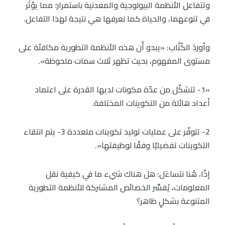
وتتفاعل الأنظمة البيولوجية والمعدنية باستمرار؛ مما يؤثّر
في تنوعهما، والحياة كما نعرفها هي نتيجة لهذا التفاعل.
وأوردَ الكُتّاب: «يبدو أَن هذه الأنظمة التطورية مكافئة على
مستوى المفهوم، بحيث تظهر ثلاث سمات ملحوظة».
«1- تتشكّل من عدّة مكونات لديها القدرة على اعتماد
أعداد هائلة من التكوينات المختلفة.
2- تتوفّر على عمليات توليد تكوينات متعددة 3- يتم انتقاء
التكوينات تفضيليًا وفقًا لوظيفتها».
إذًا، هُنا نتساءَل: هل هناك شيء ما في كيفية نقل
المعلومات، يُفسِّر الخصائص المشتركة للأنظمة التطورية
المتنوعة بشكلٍ ظاهر؟