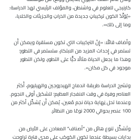
كارنيجي للعلوم في واشنطن، والمؤلف الرئيسي لهذ الدراسة:
«يُوَلِّدُ الكون تركيباتٍ جديدة من الذراتِ والجزيئات والخلايا،
وما إلى ذلك».
وأضاف قائلًا: «إِنّ التركيبات التي تكون مستقرة ويمكن أَن
تستمر في إِحداث المزيد من الابتكار، ستستمر في التطور؛
وهذا ما يجعل الحياة مثالًا حيًّا على التطور، ولكن التطور
موجود في كل مكان».
وتشرح الدراسة طريقة اندماج الهيدروجين والهيليوم، أَكثر
العناصر وفرة في وقت الانفجار العظيم؛ لتشكيل أولى النجوم.
وعندما تحل نِهاية حياة نجم مُعين، يُمكن أَن يُشكِّل أكثر من
100 عنصر بحوالي 2000 نوعًا من النظائر.
وتَشكَّل تنوع هائل من “أصناف” المعادن على الأرض من
بدايات بسيطة عندما تكون الكوكب على مدى فترة تراوحت