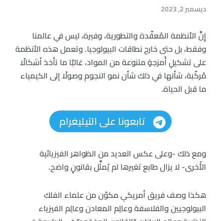
ديسمبر 2, 2023
إِنَّ الأنظمة المُعقّدة والتطورية، وفيرة، ليس في عالمنا
وفقط، بل حتى خارج نطاقات البيولوجيا. وتعمل هذه الأنظمة
على تشكيلِ أَمزجةٍ متنوعة من المواد، غالبًا ما تأخذ أشكالًا
مُركّبة، شأنها في ذلك شأن نمو النجوم وصولًا إلى الكيمياء
ما قبل الحياة.
تابعونا على التيليغرام
ومع ذلك -وعلى عكس العديد من الظواهر الفيزيائية
الأُخرى- لا يزال طابع تغيرها لم يُمثَّل بقانونٍ واضح.
هكذا وصف فريق أمريكي مكوّن من علماء الفلك
البيولوجيين والفلاسفة وعالِم المعادن وعالِم الفيزياء