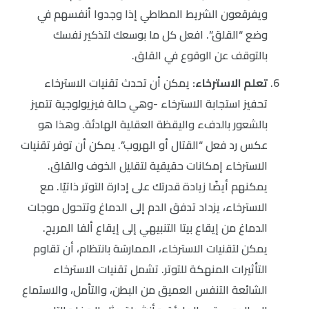
ويفرقعون الشريط المطاطي إذا وجدوا أنفسهم في
وضع “القلق”. افعل كل ما بوسعك لتذكير نفسك
بالتوقف عن الوقوع في القلق.
تعلم الاسترخاء:
يمكن أن تحدث تقنيات الاسترخاء
تحفيز استجابة الاسترخاء -وهي حالة فيزيولوجية تتميز
بالشعور بالدفء واليقظة العقلية الهادئة. وهذا هو
عكس رد فعل “القتال أو الهروب”. يمكن أن توفر تقنيات
الاسترخاء إمكانات حقيقية لتقليل الخوف والقلق.
يمكنهم أيضًا زيادة قدرتك على إدارة التوتر ذاتيًا. مع
الاسترخاء، يزداد تدفق الدم إلى الدماغ وتتحول موجات
الدماغ من إيقاع بيتا التنبيهي إلى إيقاع ألفا المريح.
يمكن لتقنيات الاسترخاء، الممارسَة بانتظام، أن تقاوم
التأثيرات المنهكة للتوتر. تشمل تقنيات الاسترخاء
الشائعة التنفس العميق من البطن، والتأمل، والاستماع