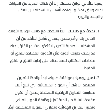
يسببا خللًا في توازن جسمك، إلا أن هناك العديد من الخيارات
لديك والتي يمكنها إعادة تأسيس الانسجام بين العقل
والجسد والروح:
تحدث مع طبيبك:
ابدأ بالتحدث مع طبيب الرعاية الأولية
الخاص بك. وأجرِ فحص جسدي شامل للتأكد من أن
المشكلات الصحية الأخرى لا تغذي مشاعر القلق لديك.
قد يصف طبيبك أدوية مثل الأدوية المضادة للقلق أو
مضادات الاكتئاب لمساعدتك على إدارة القلق والقلق
المفرط.
تمرن يوميًا:
بموافقة طبيبك، ابدأ برنامجًا للتمرين
المنتظم. لا شك أن المواد الكيميائية التي تُنتج أثناء
ممارسة التمارين الرياضية المعتدلة يمكن أن تكون
مفيدة للغاية من ناحية تعزيز وظيفة الجهاز المناعي.
وتعتبر التمارين الهوائية وتمارين التقوية المنتظمة أيضًا