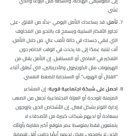
إلى الموسيقى الهادئة، وأنشطة مثل اليوغا والتاي
تشي.
تأمل:
قد يساعدك التأمل اليومي -بدلًا من القلق -على
تجاوز الأفكار السلبية ويسمح لك بالتحرر من المخاوف
التي تبقي جسدك في حالة تأهب عالٍ. من خلال التأمل،
أنت تنتبه عمدًا إلى ما يحدث في الوقت الحاضر دون
التفكير في الماضي أو المستقبل. إن التأمل يقلل من
الهرمونات مثل الكورتيزول والأدرينالين، التي تُطلق أثناء
“القتال أو الهروب” أو الاستجابة للضغط النفسي.
احصل على شبكة اجتماعية قوية:
إن المشاعر
المزمنة للوحدة أو العزلة الاجتماعية تجعل من الصعب
إدارة التوتر بشكل فعال. إن الأشخاص الذين يتزوجون
بسعادة أو لديهم شبكات كبيرة من الأصدقاء لا
يتمتعون فقط بمتوسط عمر متوقع أكبر مقارنة بأولئك
الذين لا يتزوجون، ولكن لديهم أيضًا حالات أقل للإصابة