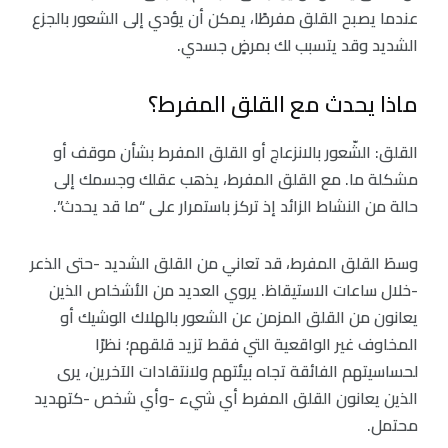
عندما يصبح القلق مفرطًا، يمكن أن يؤدي إلى الشعور بالجزع
الشديد وقد يتسبب لك بمرضٍ جسدي.
ماذا يحدث مع القلق المفرط؟
القلق: الشّعور بالانزعاج أو القلق المفرط بشأن موقف أو
مشكلة ما. مع القلق المفرط، يذهب عقلك وجسمك إلى
حالة من النشاط الزائد إذ تركز باستمرار على “ما قد يحدث”.
وسطَ القلق المفرط، قد تعاني من القلق الشديد -حتى الذعر
-خلال ساعات الاستيقاظ. يروي العديد من الأشخاص الذين
يعانون من القلق المزمن عن الشعور بالهلاك الوشيك أو
المخاوف غير الواقعية التي فقط تزيد قلقهم؛ نظرًا
لحساسيتهم الفائقة تجاه بيئتهم ولانتقادات الآخرين، يرى
الذين يعانون القلق المفرط أي شيء -وأي شخص -كتهديد
محتمل.