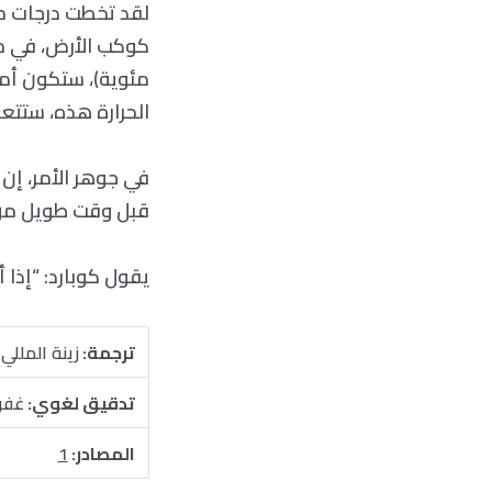
مئوية)، ستكون أمر
الحرارة هذه، ستتع
في جوهر الأمر، إن 
قبل وقت طويل م
يقول كوبارد: “إذا 
ترجمة:
زينة المللي
تدقيق لغوي:
غفر
المصادر:
1