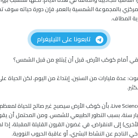
مركزي بالمجموعة الشمسية بالعمر، فإن دورة حياته سوف تس
اية المطاف.
تابعونا على التيليغرام
تبقي أمام كوكب الأرض، قبل أن يُبتلع من قبل الشمس؟
ت: عدة مليارات من السنين، إبتداءً من اليوم، لكن الحياة ع
ثير.
قال خبراء لموقع Live Science، بأن كوكب الأرض سيصبح غير صالح للحياة 
 حوالي 1.3 مليار سنة، بسبب التطور الطبيعي للشمس. ومن المحتمل أن يق
أخرى) إلى الانقراض، في غضون القرون القليلة المقبلة، إذا لم
ناخي الناجم عن النشاط البشري، أو عاقبة الحروب النووية.