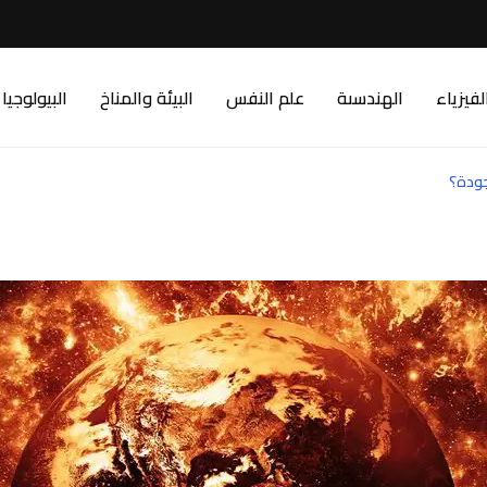
لفيزياء
الهندسىة
علم النفس
البيئة والمناخ
البيولوجيا
جودة؟