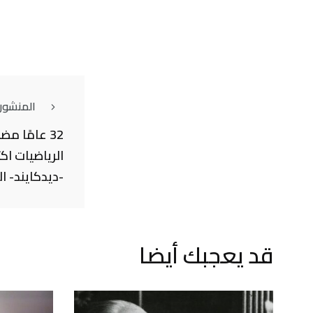
المنشور
32 عامًا م
الرياضيات ا
-ديدكايند- ا
قد يعجبك أيضا