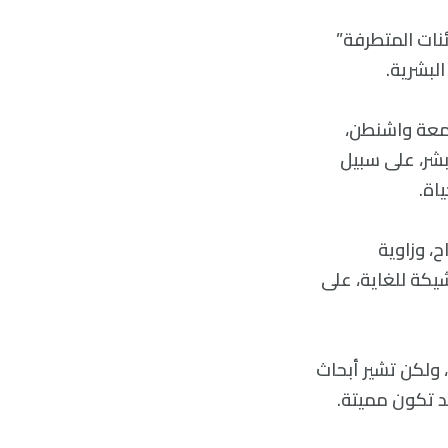
نات المتطرفة”
لبشرية.
امعة واشنطن،
: البشر، على سبيل
ح، وزاوية
يكة للغاية، على
شر ستكون 95 فهرنهايت (35 درجة مئوية)، ولكن تشير أبحاث