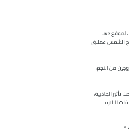
قال رافي كوباربو، عالم كواكب في مركز غودارد لرحلات الفضاء التابع لوكالة ناسا، لموقع Live
4.5 مليار سنة، قبل أن تصبح الشمس عملاق
وجين من النجم،
 تأثير الجاذبية،
ات البلازما
”.