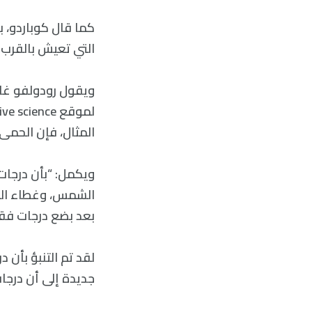
كما قال كوباردو، 
التي تعيش بالقرب م
ويقول رودولفو غار
المثال، فإن الحمى التي تبلغ فقط 6 درجات فهر
ويكمل: “بأن درجات ا
الشمس، وغطاء السح
بعد بضع درجات فق
جديدة إلى أن درجات حرارة الرطوبة ست