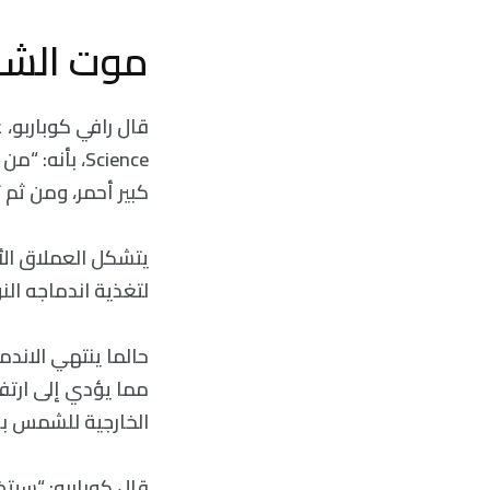
موت الش
كبير أحمر، ومن ثم ت
يتشكل العملاق الأح
لتغذية اندماجه الن
حالما ينتهي الاندما
مما يؤدي إلى ارتفا
الخارجية للشمس بصو
قال كوباربو: “سيت