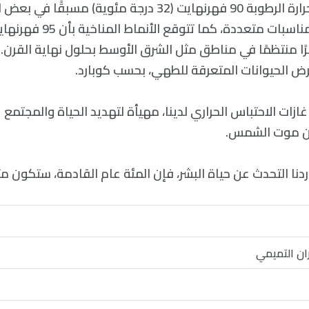
لقد تخطت درجات حرارة الرطوبة 90 فهرنهايت (32 درجة مئوية) مس
ًا منتظمًا في مناطق مثل الشرق الأوسط بحلول نهاية القرن.
رض الحيوانات المتعرقة للطهي، بحسب كوبارد.
غازات الاحتباس الحراري لدينا، مهيأة لتهديد الحياة والمجتمع
ن موت الشمس.
أردنا التحدث عن حياة البشر، فإن المئة عام القادمة، ستكون مثي
ان التميمي