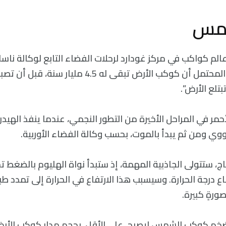
مس
Science، بأنه: “من المحتمل أن كوكب الأرض تبقى له 
بتلع الأرض”.
مر في المراحل الأخيرة من التطور النجمي، عندما ينفذ الهيدر
ووي ومن ثم يبدأ بالموت، بحسب وكالة الفضاء الأوربية.
ج، ستتولى الجاذبية المهمة، إذ ستبدأ نواة الهليوم بالضغط تحت
ع درجة الحرارة. وسيسبب هذا الارتفاع في الحرارة إلى تمدد طبق
رةٍ كبيرة.
ضخم كوكب الشمس ليصبح، على الأقل، بحجم مدار كوكب الأرض