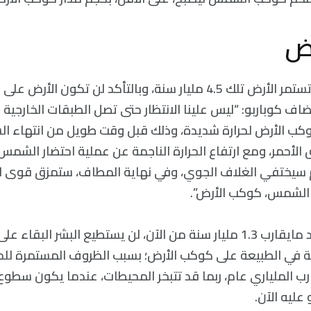
رض
من المحتمل أن لا تستمر الأرض تلك 4.5 مليار سنة، وبالتأكد لن تكون ا
ضاف كوباربو: “ليس علينا الانتظار حتى تصل الطبقات الخارجية
كب الأرض لحرارة شديدة، وذلك قبل وقت طويل من انتهاء 
 الأحمر، ومع ارتفاع الحرارة الناجمة عن عملية احتضار الشم
 سيختفي الغلاف الجوي، وفي نهاية المطاف، ستمزق قوى ال
 الشمس، كوكب الأرض”.
بحسب كوباردو: بعد مايقارب 1.3 مليار سنة من الآن، لن يستطيع البشر الب
جية في الطبيعة على كوكب الأرض؛ بسبب الظروف المستمرة للحر
 الملياري عام، ربما قد تتبخر المحيطات، عندما يكون سطو