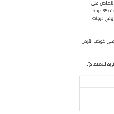
بقًا في بعض الأماكن على
كوكب الأرض، في مناسبات متعددة، كما تتوقع الأنماط المناخية بأن 95 فهرنهايت (35 درجة
 وفي درجات
 على كوكب الأرض،
رة للاهتمام”.