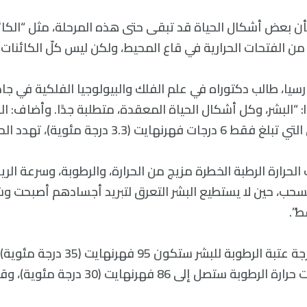
بأن بعض أشكال الحياة قد تبقى حتى هذه المرحلة، مثل “الكائ
ن الفتحات الحرارية في قاع المحيط، ولكن ليس كلّ الكائنات ا
سيا، طالب دكتوراه في علم الفلك والبيولوجيا الفلكية في ج
لموقع live science: “البشر، وكل أشكال الحياة المعقدة، متطلبة جدًا. وأضاف
نهايت (3.3 درجة مئوية)، تهدد الحياة.
لحرارة الرطبة الخطرة مزيج من الحرارة، والرطوبة، وسرعة الريا
ب، حين لا يستطيع البشر التعرق لتبريد أجسادهم أصبحت وش
ط”.
لقد تم التنبؤ بأن درجة عتبة الرطوبة للب
صل إلى 86 فهرنهايت (30 درجة مئوية)، وقد تكون مميتة.