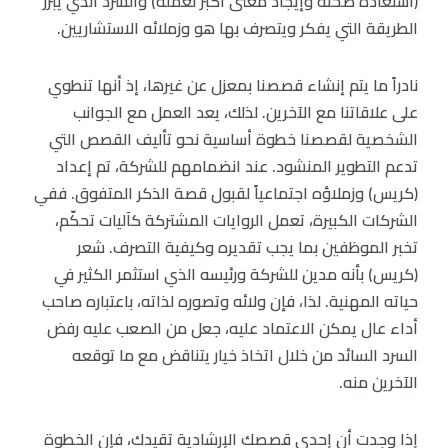
(استعادة صحته وإيجاد معنى أكبر لعمله) والسرد الذي يبرر
الطريقة التي يفكر ويتصرف بها هو وزملائه الاستشاريين.
نادراً ما يتم إنشاء قصصنا بمعزل عن غيرها، إذ أنها تنطوي
على علاقاتنا مع الآخرين. لذلك، يعد العمل مع الجوانب
الشخصية لقصصنا خطوة أساسية نحو تأليف القصص التي
تدعم التطوير المنشود. عند انضمامهم للشركة، تم إعداد
(كريس) وزملاؤه اجتماعياً لقبول قصة الذكر المتفوق. ففي
الشركات الكبيرة، تعمل الروايات المشتركة كآليات تحكّم،
تخبر الموظفين بما يجب تقديره وكيفية التصرف. شعر
(كريس) بأنه مدين للشركة ورئيسه الذي استثمر الكثير في
حياته المهنية. لذا، فإن ولائه وتصوره لذاته، باعتباره صاحب
أداء عال يمكن الاعتماد عليه، جعل من الصعب عليه رفض
السرد السائد من خلال اتخاذ خيار يتناقض مع ما توقعه
الآخرين منه.
إذا وجدت أن إحدى قصصك الإرشادية تقيدك، فإن الخطوة