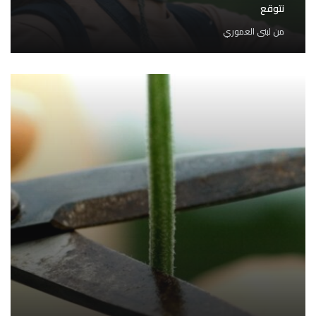
نتوقع
من
لبنى العموري