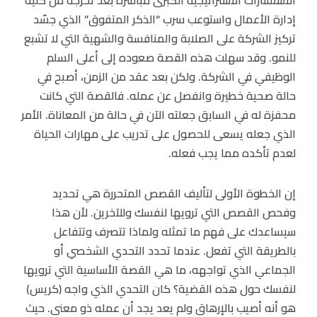
إدارة الأعمال واستوعب سرب “الذكر المتفوق” الذي جسّد
تركيز الشركة على الصلابة والمنافسة والشهية التي لا تشبع
للنمو. وقد سهلت هذه القصة صعوده إلى أعلى السلم
الوظيفي في الشركة. ولكن بعد عقد من الزمن، أصبح في
حالة صحية خطيرة وانفصل عن عمله. فالقصة التي كانت
محفزة له في السابق جعلته الآن في حالة من المعاناة. الأمر
الذي جعله يسعى للحصول على تدريب على مهارات الحياة
لعدم تأكده مما يجب فعله.
إن الخطوة الأولى لتأليف القصص المتحررة هي تحديد
وفحص القصص التي ترويها لنفسك وللآخرين. لأن هذا
سيساعدك على فهم ما تمثله ولماذا تتصرف وتتفاعل
بالطريقة التي تفعل. عندما تحدد التحدي الشخصي أو
الجماعي الذي تواجهه، ما هي القصة الأساسية التي ترويها
لنفسك حول هذه القضية؟ كان التحدي الذي واجه (كريس)
هو أنه أصيب بالإرهاق ولم يعد يجد أن عمله ذو معنى. حيث