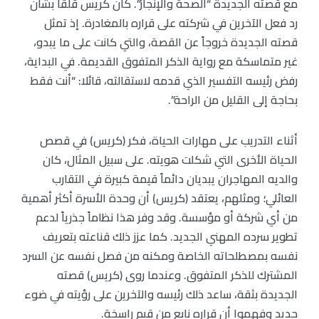
مع قصته الجديدة “الصحة والإنجاز”. كان كريس قلقًا بشأن
رد فعل الآخرين في شركته على قراره بالمغادرة. إذ تمثل
قصته الجديدة خروجاً عن القصة، والتي كانت على ما يبدو،
غير متماسكة مع رواية الذكر المتفوق القديمة. في البداية،
رفض رئيسه التفسير الذي قدمه لاستقالته، قائلا: “أنت فقط
بحاجة إلى القليل من الراحة”.
أثناء التدريب على مهارات الحياة، فكر (كريس) في قصص
الحياة الأخرى التي شكلت هويته. على سبيل المثال، كان
والديه المهاجران يبديان دائماً قيمة كبيرة في التقارب
العائلي؛ ومثلهم، يعتقد (كريس) أن وحدة الأسرة أكثر أهمية
من أي شركة أو مؤسسة. وقد وفر هذا نظاماً جذرياً لدعم
تطوير سرده المهني الجديد. كما عزز ذلك قناعته بتعريف
نفسه بمصطلحاته الخاصة ومكنه من فصل نفسه عن السرد
المشترك للذكر المتفوق. وعندما روى (كريس) قصته
الجديدة بثقة، ساعد ذلك رئيسه والآخرين على رؤيته في ضوء
جديد وفهموا أن قراره نابع من قيم راسخة.