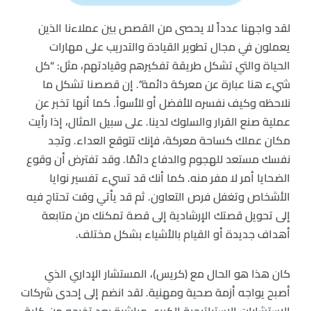
لقد واجهنا عدداً لا يحصى من القصص بين عملاءنا الذين
يعملون في مجال تطوير القيادة والتدريب على مهارات
الحياة والتي تشكل طريقة تفكيرهم وقيادتهم، مثل: “كل
شيء هنا عبارة عن معركة دائمة”. إن قصصنا تشكل ما
نلاحظه وكيف نفسره للأفضل أو للأسوأ. كما أنها تخبر عن
عملية صنع القرار والسلوك لدينا. على سبيل المثال، إذا رأيت
مكان عملك كساحة معركة، فإنك تتوقع العداء. وتجد
نفسك مستعد للهجوم والدفاع دائمًا. وقد تفترض أن وقوع
الضحايا أمر لا مفر منه. كما أنك قد تسيء تفسير نوايا
الأشخاص وتغفل فرص التعاون. ثم قد يأتي وقت تحتاج فيه
إلى تحويل قصتك الإرشادية إلى قصة تمكنك من متابعة
أهداف جديدة أو القيام بالأشياء بشكل مختلف.
كان هذا هو الحال مع (كريس)، المستشار الإداري الذي
أصبح يواجه أزمة صحية ومهنية. لقد انضم إلى إحدى شركات
الاستشارات الاستراتيجية الكبرى مباشرة بعد تخرجه من كلية