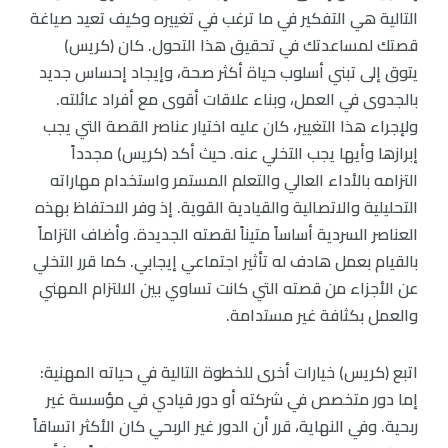
التالية هي التفكير في ما ترغب في تغييره وكيف تعيد صياغة
قصتك لمساعدتك في تحقيق هذا التحول. كان (كريس)
يتوق إلى تبني أسلوب حياة أكثر صحة، وإيجاد إحساس جديد
بالجدوى في العمل، وبناء علاقات أقوى مع أفراد عائلته.
ولإجراء هذا التغيير، كان عليه اختيار عناصر القصة التي يجب
إبرازها وأيها يجب التخلي عنه. حيث أكد (كريس) مجدداً
التزامه بالأداء العالي والتعلم المستمر واستخدام مهاراته
التحليلية والاتصالية والقيادية القوية. إذ وفر الاحتفاظ بهذه
العناصر السردية أساساً متيناً لقصته الجديدة. وأضاف التزاماً
بالقيام بعمل هادف له تأثير اجتماعي إيجابي. كما قرر التخلي
عن الأجزاء من قصته التي كانت تساوي بين الالتزام المهني
والعمل بكثافة غير مستدامة.
اتبع (كريس) خيارات أخرى للخطوة التالية في حياته المهنية:
إما دور متخصص في شركته أو دور قيادي في مؤسسة غير
ربحية. وفي النهاية، قرر أن الدور غير الربحي كان الأكثر اتساقاً