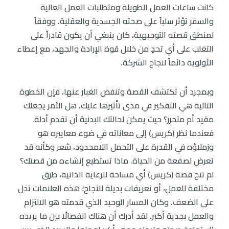
كانت ساعات العمل الطويلة ومتطلبات العمل العالية
والسفر تؤثر سلباً على صحته الجسدية والعقلية. ووفقاً
لمنطق قصته التوجيهية، كان ينبغي أن يكون قادراً على
التغلب على أي تحدٍ من خلال قوة الإرادة والجهد، مع إعطاء
الأولوية دائماً لنجاح الشركة.
وبمجرد أن تكتشف القصة وتنفض الغبار عنها، فإن الخطوة
التالية هي التفكير في مدى تأثيرها عليك. هل الأمر يجعلك
مقيد أم متحرر؟ حيث يمكن لحالتك البدنية أن تقدم أدلة.
فعندما نظر (كريس) إلى معاناته في ضوء معاييره هو
وزملاؤه في القدرة على التحمل اللامحدود، شعر وكأنه قد
تعرض لصفعة من الحياة. ماذا تستطيع إنشاءه من قصتك؟
لم تتح قصة (كريس) أي مساحة للرعاية الذاتية، طرق
مختلفة للعمل، أو تعريفات بديلة للنجاح؛ هذه العلامات تدل
على الضعف. وكان المسار الوحيد الذي قدمته هو الالتزام
والعمل بجدية أكبر. لقد أدرك أن هناك انفصالًا بين ما يريده