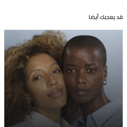
قد يعجبك أيضا