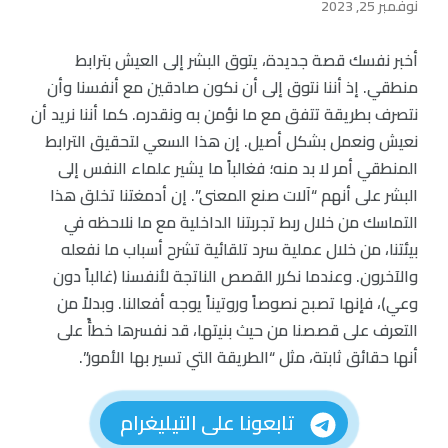
نوفمبر 25, 2023
أخبر نفسك قصة جديدة، يتوق البشر إلى العيش بترابط
منطقي. إذ أننا نتوق إلى أن نكون صادقين مع أنفسنا وأن
نتصرف بطريقة تتفق مع ما نؤمن به ونقدره. كما أننا نريد أن
نعيش ونعمل بشكل أصيل. إن هذا السعي لتحقيق الترابط
المنطقي أمر لا بد منه؛ فغالباً ما يشير علماء النفس إلى
البشر على أنهم “آلات صنع المعنى”. إن أدمغتنا تخلق هذا
التماسك من خلال ربط تجربتنا الداخلية مع ما نلاحظه في
بيئتنا، من خلال عملية سرد تلقائية تشرح أسباب ما نفعله
والآخرون. وعندما نكرر القصص الناتجة لأنفسنا (غالباً دون
وعي)، فإنها تصبح نصوصاً وروتيناً يوجه أفعالنا. وبدلاً من
التعرف على قصصنا من حيث بنيتها، قد نفسرها خطأً على
أنها حقائق ثابتة، مثل “الطريقة التي تسير بها الأمور”.
تابعونا على التيليغرام