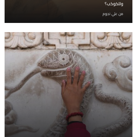
وللكوكب؟
من
علي نجوم