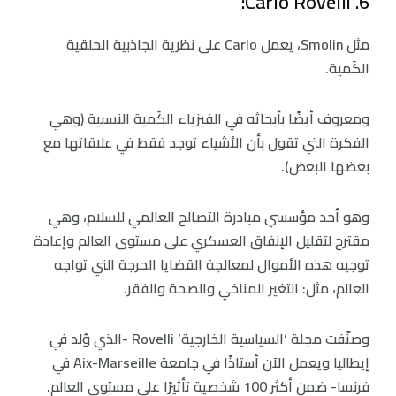
6. Carlo Rovelli:
مثل Smolin، يعمل Carlo على نظرية الجاذبية الحلقية
الكَمية.
ومعروف أيضًا بأبحاثه في الفيزياء الكَمية النسبية (وهي
الفكرة التي تقول بأن الأشياء توجد فقط في علاقاتها مع
بعضها البعض).
وهو أحد مؤسسي مبادرة التصالح العالمي للسلام، وهي
مقترح لتقليل الإنفاق العسكري على مستوى العالم وإعادة
توجيه هذه الأموال لمعالجة القضايا الحرجة التي تواجه
العالم، مثل: التغير المناخي والصحة والفقر.
وصنّفت مجلة ‘السياسية الخارجية’ Rovelli -الذي وُلد في
إيطاليا ويعمل الآن أستاذًا في جامعة Aix-Marseille في
فرنسا- ضمن أكثر 100 شخصية تأثيرًا على مستوى العالم.