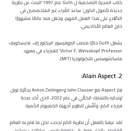
كتاب المجرة التضخمية ل Guth عام 1997’البحث عن نظرية
جديدة لأصول الكون’ ساعد القُراء غير المتخصصين في
الاطّلاع على هذا العمل المهم، وجعل منه عالمًا مشهورًا
خارج العالم الأكاديمي.
يشغل Guth حاليًا منصب البروفيسور ‘فيكتور إف. فايسكوبف
Victor F. Weisskopf Professor’ للفيزياء في معهد
ماساتشوستس للتكنولوجيا (MIT).
2. Alain Aspect:
فاز Aspect مع John Clauser وAnton Zeilinger بجائزة نوبل
لإنجازه بالتشابك الكمِّي في عام 2022، الذي أكد صحة
فيزياء الكم، وأسَّسَ لتطوير أجهزة الكمبيوتر الكَمية.
لقد عرفنا بالفعل أن نظرية الكم نجحت، لكن ما قام به العالم
الفرنسي -الذي يعمل في جامعة باريس_ساكلاي- يساعد