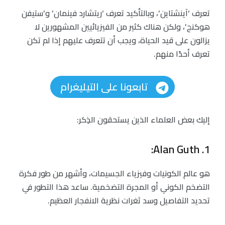
تعرف ‘آينشتاين’، وبالتأكيد تعرف ‘ريتشارد فينمان’ و’ستيفن
هوكنج’، ولكن هناك كثير من الفيزيائيين المشهورين لا
يزالون على قيد الحياة، ويجب أن تتعرف عليهم إذا لم تكن
تعرف أحدًا منهم.
تابعونا على التيليغرام
إليك بعض العلماء الذين يستحقون الذِكر:
1. Alan Guth:
هو عالم الكونيات وفيزياء الجسيمات، وأشهر من طور فكرة
التضخم الكوني أو المجرة التضخمية. ساعد هذا التطور في
تحديد التفاصيل وسد ثغرات نظرية الانفجار العظيم.