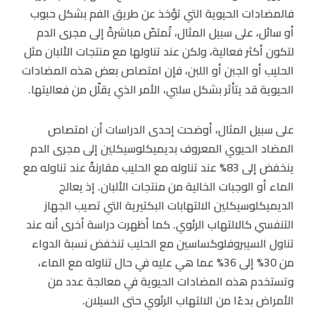
فالمضادات الحيوية التي تؤخذ عن طريق الفم بشكل حبوب
أو سائل، على سبيل المثال، تُمتصّ مباشرةً إلى مجرى الدم
لتكون أكثر فعالية، ولكن عند تناولها مع منتجات الألبان مثل
الحليب أو الجبن أو اللبن، فإن امتصاص بعض هذه المضادات
الحيوية قد يتأثر بشكل سلبي، الأمر الذي يقلّل من فعاليتها.
على سبيل المثال، أوضحت إحدى الدراسات أن امتصاص
المضاد الحيوي المعروف بديميكلوسيكلين إلى مجرى الدم
ينخفض إلى 83% عند تناوله مع الحليب مقارنةً عند تناوله مع
الماء أو الوجبات الخالية من منتجات الألبان. إذ يعالج
الديميكلوسيكلين الالتهابات البكتيرية التي تصيب الجهاز
التنفسي كالالتهاب الرئوي. كما أظهرت دراسة أخرى أنه عند
تناول السيبروفلوكساسين مع الحليب تنخفض نسبة الدواء
من 30% إلى 36% عما هي عليه في حال تناوله مع الماء،
وتستخدم هذه المضادات الحيوية في معالجة عدد من
الأمراض بدءًا من الالتهاب الرئوي حتى السيلان.