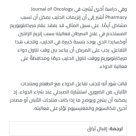
وفي دراسة أخرى نُشرت في Journal of Oncology
Pharmacy أشير إلى أن إنزيمات الحليب يمكن أن تسبب
مشاكل أيضًا. على سبيل المثال، قد يفقد عقار ميركابتوبوريم
المستخدم في علاج السرطان فعاليته بسبب إنزيم الزانتين
أوكسايدا الذي يوجد بنسبة كبيرة في الحليب. ولتجنب هذا
التفاعل، يجب على المريض أن يباعد بين وقت تناول دواء
ميركابتوبوريم ووقت تناول الحليب حرصًا ومحافظةً على
فعالية الدواء.
قالت شور أنه لتجنب تفاعل الدواء مع الطعام ومنتجات
الألبان، من الضروري استشارة الصيدلي عند شراء الدواء، إذ
يمكنه أن يشرح ويوضح ما إذا كانت منتجات الألبان أو مصادر
أخرى للكالسيوم والمغنيسيوم تؤثر على فعاليته.
ترجمة:
إقبال بُراق