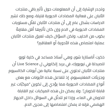
وتجدر الإشارة إلى أن المعلومات حول تأثير باقي منتجات
الألبان على فعالية المضادات الحيوية قليلة، ومع ذلك تشير
الدراسات بشكل عام إلى أن منتجات الألبان تقلّل مستويات
المضادات الحيوية في الدم وإن كان تأثيرها أقل مقارنةً
بكوب من الحليب. ولكن السؤال كيف تعيق منتجات الألبان
عملية امتصاص هذه الأدوية أو العقاقير؟
ذكرت أناستازيا شور، وهي أستاذ مساعد في كلية تورو
للصيدلة في نيويورك، في بريد إلكتروني ل Live Science أن
منتجات الألبان تحتوي على نسبة عالية من أيونات الكالسيوم
وجزيئات المغنيسيوم، إذ تتفاعل هذه الأيونات مع بعض
أنواع المضادات الحيوية مما يؤدي إلى تكوين “مركبّات غير
قابلة للذوبان”. ولا يمكن حل هذه المركبات غير القابلة
للذوبان في الماء، وإذا لم تتحلّل في السوائل داخل الجهاز
الهضمي فإنه لا يمكن امتصاصها إلى مجرى الدم.