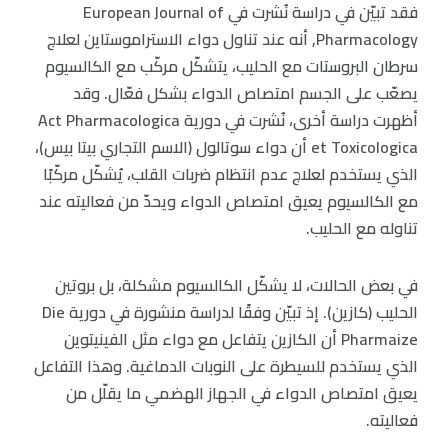
فقد تبيّن في دراسة نُشرت في European Journal of
Pharmacology, أنه عند تناول دواء الاستراموستاين لعلاج
سرطان البروستات مع الحليب، يتشكّل مركّب مع الكالسيوم
يصعّب على الجسم امتصاص الدواء بشكل فعّال. وقد
أظهرت دراسة أخرى، نُشرت في دورية Act Pharmacologica
et Toxicologica أن دواء سوتالول (الاسم التجاري بيتا بيس)،
الذي يستخدم لعلاج عدم انتظام ضربات القلب، يُشكّل مركّبًا
مع الكالسيوم يعيق امتصاص الدواء ويحدّ من فعاليته عند
تناوله مع الحليب.
في بعض الحالات، لا يشكّل الكالسيوم مشكلة، بل بروتين
الحليب (كازين). إذ تبيّن وفقًا لدراسة منشورة في دورية Die
Pharmaize أن الكازين يتفاعل مع دواء مثل الفينيتوين
الذي يستخدم للسيطرة على النوبات الدماغية. وهذا التفاعل
يعيق امتصاص الدواء في الجهاز الهضمي ما يقلّل من
فعاليته.