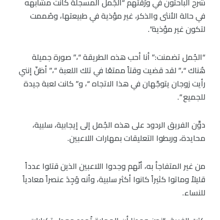
شرح الباحثون في ورَقتهم “الجُمل المسجلة كانت مشابهه
في حالة الأنثى والذكر، غير مؤذية في طبيعتها، وصُممت
لتكون غير مؤذية”.
“الجُمل تضمنت:” أنا أحب هذه الطريقة “،” صورة جميلة
هُناك “،” لقد قضيت وقتاً ممتعًا في تلك اللعبة “،” أظنّ إنني
رأيت زوجان يتوجّهان في هذا الاتجاه “، و” كانت لعبة جيدة
للجميع “.
دوَّن الفريق الردود على هذه الجُمل إلى إيجابية، سلبية،
محايدة، وربطوا التعليقات بمهارات اللاعبين.
من غير المتفاجأ به، أنّهم وجدوا اللاعبين الذين قتلوا عدداً
قليلاً وماتوا كثيراً كانوا أكثر سلبية، وأنه وُجِدَ عنصراً معادياً
للنساء.