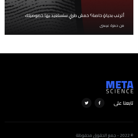
أترغب بحياةٍ خاصة؟ خمسُ طرقٍ ستستعيد بها خصوصيتك
من
حمزة عيسى
تابعنا على
© 2022 - جمع الحقوق محفوظة