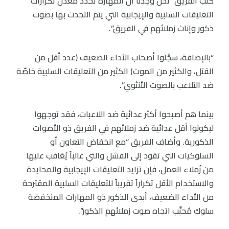
كتبَ الفريق “نحن وجدنا أن المهارة تُحدد معدل تكرارات
التعليقات السلبية والإيجابية التي يتم التحدث بها بصوت
ذكور وإناث زملائهم في الفريق”.
“بالإضافة، سجَّلوا أصحاب الأداء الضعيف (عدد أقل من
القتل، والكثير من الموت) الكثير من التعليقات السلبية خاصّة
ضد التلاعب بالصوت الأنثوي”.
بينما هم أصبحوا أكثر عدائية ضد اللاعبات، فقد توجهوا
ليكونوا أقل عدائية ضد زملائهم في الفريق ذو الأصوات
الذكورية. وأضاف الفريق “مع انخفاض التعاون أو
السلوكيات التي تقود إلى الفشل والتي غالباً يُعَاقب عليها
من زُملاء العمل، فإن تزايد التعليقات الإيجابية والمحايدة
والاستخدام الأقل تكراراً تقريباً للتعليقات السلبية المقترحة
من الأداء الضعيف، أبدى الذكور ذو المهارات المنخفضة
سلوك مُحبَّب اتجاه صوت زملائهم الذكور”.