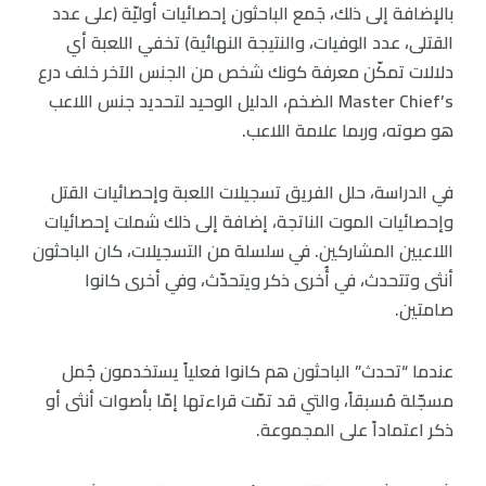
بالإضافة إلى ذلك، جَمع الباحثون إحصائيات أوليّة (على عدد
القتلى، عدد الوفيات، والنتيجة النهائية) تخفي اللعبة أي
دلالات تمكّن معرفة كونك شخص من الجنس الآخر خلف درع
Master Chief’s الضخم، الدليل الوحيد لتحديد جنس اللاعب
هو صوته، وربما علامة اللاعب.
في الدراسة، حلل الفريق تسجيلات اللعبة وإحصائيات القتل
وإحصائيات الموت الناتجة، إضافة إلى ذلك شملت إحصائيات
اللاعبين المشاركين. في سلسلة من التسجيلات، كان الباحثون
أنثى وتتحدث، في أُخرى ذكر ويتحدّث، وفي أخرى كانوا
صامتين.
عندما “تحدث” الباحثون هم كانوا فعلياً يستخدمون جُمل
مسجّلة مُسبقاً، والتي قد تمّت قراءتها إمّا بأصوات أنثى أو
ذكر اعتماداً على المجموعة.