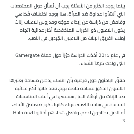
بينما يوجد الكثير من الأسئلة يجب أن تُسأَل حول المجتمعات
التي أنشأوا عداوة ضد المرأة، هنا يوجد اكتشاف فُكاهي
وغامض من دّراسة عن إيذاء موجّه ومدروس للاعبات إناث:
يكون اللاعبون ذو الخبرات المنخفضة أكثر عدائية اتجاه
زُملاء الفريق الإناث من اللاعبين الجّيدين في اللعب.
في عام 2015 أخذت الدراسة حيّزاً حول حملة Gamergate
التي ولدت كرهاً للنّساء.
حققَّ الباحثون حول فرضية بأن النساء يدخلن مساحة يعتبرها
اللاعبون الذكور مساحة خاصة بهم، فقد كانوا أكثر عدائية
ضد الإناث من أولئك الذين سيخسروا في أغلب المنافسات
الجديدة في ساحة اللعب: سواء كانوا ذكور ضعيفين الأداء،
أو الذين يحتاجون لدعم، ولفعل هذا، هم أختاروا لعبة Halo
3.