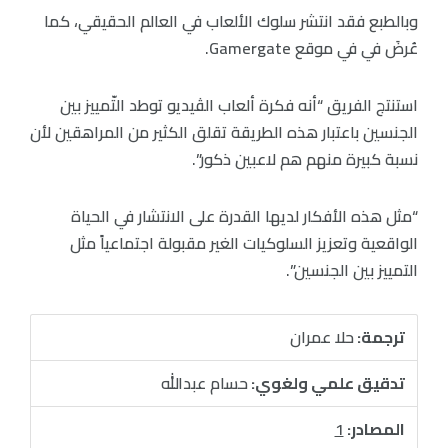
وبالطبع فقد انتشر سلوك الألعاب في العالم الحقيقي، كما
عُرضَ في في موقع Gamergate.
استنتج الفريق “أنه فكرة ألعاب الڤيديو توطد التّمييز بين
الجنسين باعتبار هذه الطريقة تقلق الكثير من المراهقين لأن
نسبة كبيرة منهم هم لاعبين ذكور”.
“مثل هذه الأفكار لديها القدرة على الانتشار في الحياة
الواقعية وتعزيز السلوكيات الغير مقبولة اجتماعياً مثل
التمييز بين الجنسين”.
ترجمة:
حلا عمران
تدقيق علمي ولغوي:
حسام عبدالله
المصادر:
1