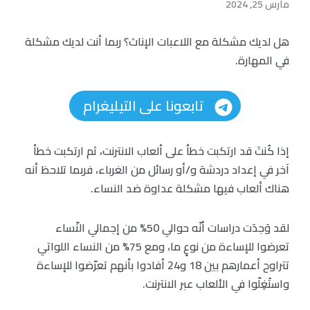
مارس 25, 2024
هل لديك مشكلة مع اللاعبات الإناث؟ ربما أنت لديك مشكلة
في المهارة.
تابعونا على التيليغرام
إذا كُنتَ قد ارتكبت خطأ على ألعاب الانترنت، ثم ارتكبت خطأ
آخر في إعداد دردشة و/أو رسائل من الغرباء، فربما تلاحظ أنه
هناك ألعاب فيها مشكلة عداوة ضد النساء.
لقد وَجدَت دراسات أنّه حوالي 50% من إجمالي النّساء
تعرضوا للإساءة من نوعٍ ما، ومع 75% من النساء اللواتي
تتراوح أعمارهم بين 18 و24 أفادوا بأنهم تعرّضوا للإساءة
واستُغِلّوا في الألعاب عبر الانترنت.