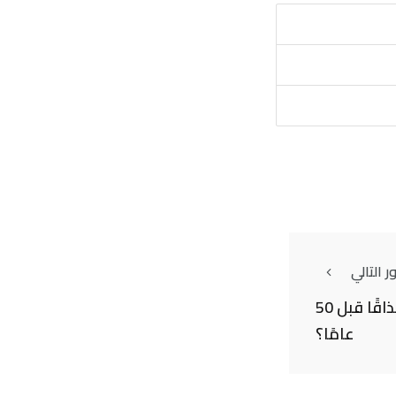
 التالي
هل كان الطعام ألذ مذاقًا قبل 50
عامًا؟