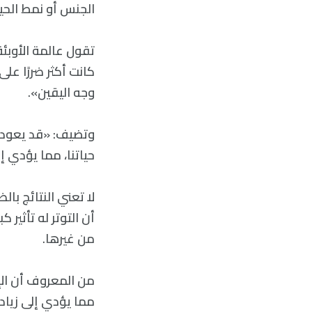
الجنس أو نمط الحيا
كانت أكثر ضررًا عل
وجه اليقين».
وتضيف: «قد يعود ا
حياتنا، مما يؤدي إ
لا تعني النتائج با
أن التوتر له تأثير
من غيرها.
من المعروف أن الإج
مما يؤدي إلى زياد