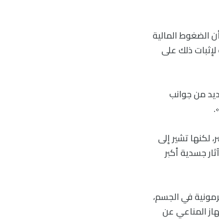
كلية لندن الجامعية UCL: «لقد وجدنا أن الضغوط المالية
 لإثبات ذلك على
ديد من جوانب
.
 لكنها تشير إلى
ثار جسدية أكبر
هرمونية في الجسم،
از المناعي عن