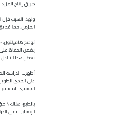
طريق إنتاج المزيد 
ولهذا السبب فإن ا
المزمن، مما قد يؤ
توضح هاميلتون: «ع
يضمن الحفاظ على ال
يعطل هذا التبادل 
أظهرت الدراسة الحا
على المدى الطويل ف
الجسدي المستمر لل
بالط
الإنسان. ففي الدرا