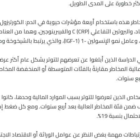
أكثر خطورة على المدى الطويل.
اطر هذه باستخدام أربعة مؤشرات حيوية في الدم: الكورتيزو
يُنتج استجابةً للإجهاد، والبروتين التفاعلي C (CRP) والفيبرينوجين
ن -1 (IGF-1)، والذي يرتبط بالشيخوخة وطول العمر.
 عالية المخاطر مقارنةً بالفئات المتوسطة أو المنخفضة المخا
بع سنوات.
اص الذين تعرضوا للتوتر بسبب الموارد المالية وحدها، كانوا 
صنيف ضمن فئة المخاطر العالية بعد أربع سنوات. ومع كل ضغط إ
تمال بنسبة 19%.
تباطات مهمة بغض النظر عن عوامل الوراثة أو الاقتصاد الاجت