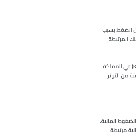
أن الضغط بسبب
لك المرتبطة
يقول العلماء في كلية لندن الجامعية (UCL) وكلية الملك في لندن (Kings College) في المملكة
ة من التوتر
لضغوط المالية،
لية مرتبطة