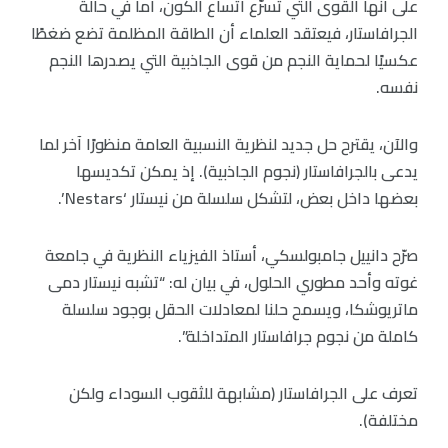
على أنها القوى التي تسرّع اتساع الكون، أما في حالة
الجرافاستار، فيعتقد العلماء أن الطاقة المظلمة تضع ضغطًا
عكسيًا لحماية النجم من قوى الجاذبية التي يصدرها النجم
نفسه.
والآن، يقترح حل جديد لنظرية النسبية العامة منظورًا آخر لما
يدعى بالجرافاستار (نجوم الجاذبية). إذ يمكن تكديسها
بعضها داخل بعض، لتشكل سلسلة من نيستار ‘Nestars’.
صرّح دانييل جامبولسكي، أستاذ الفيزياء النظرية في جامعة
غوته وأحد مطوري الحلول، في بيان له: “تشبه نيستار دمى
ماتريوشكا، ويسمح حلنا لمعادلات الحقل بوجود سلسلة
كاملة من نجوم جرافاستار المتداخلة”.
تعرف على الجرافاستار (مشابهة للثقوب السوداء ولكن
مختلفة).