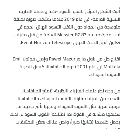
أُثبت الشكل المرئي للثقب الأسود -كما وصفته النظرية
النسبية العامة- في عام 2019 عندما كُشفت صورة لحلقة
متوهجة من المواد حول الثقب الأسود الهائل الحجم في
قلب مجرة مسييه Messier 87 87 للعامة من قبل مقراب
تعاون أفق الحدث الدولي Event Horizon Telescope.
اقترح كل من باول مازور Pawel Mazur وإميل موتولا Emil
Mottola في عام 2001 نجوم الجرافاستار كبديل لنظرية
الثقوب السوداء.
من وجه نظر علماء الفيزياء النظرية، تتمتع الجرافاستار
بالعديد من المزايا مقارنة بالثقوب السوداء، فالجرافاستار
مركبة تقريبًا مثل الثقوب السوداء ولديها تأثير جاذبية في
سطحها مشابه في القوة لما تمتلكه الثقوب السوداء، لذلك
يحمل كلاهما تشابهًا كبيراً، ولكن هنالك بعض الاختلافات