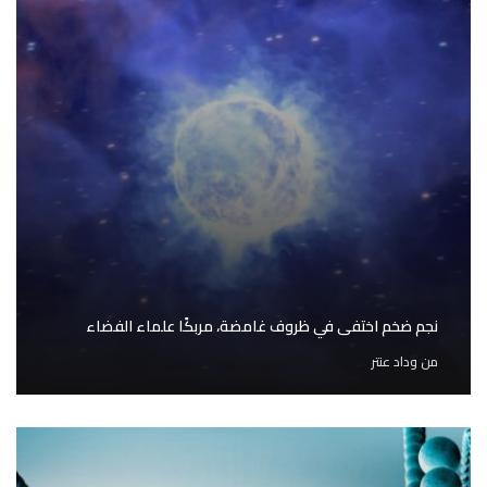
نجم ضخم اختفى في ظروف غامضة، مربكًا علماء الفضاء
من
وداد عنتر