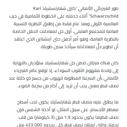
طور الفيزيائي الألماني ‘كارل شفارتسشيلد Karl
Schwarzschild’ أثناء خدمته على الخطوط الأمامية في حرب
العالمية الأولى وبعد عام فقط من إطلاق النظرية النسبية
العامة للمجتمع العلمي، أول حل لمعادلات الحقل الخاصة
بالنظرية العامة، وهو أمر أذهل حتى آينشتاين الذي اعتقد
أن تطوير حلٍّ لمعادلاته سيأخذ سنين طويلة.
كان هناك ميزتان ضمن حل شفارتسشيلد ستؤديان بالنهاية
إلى ولادة مفهوم الثقوب السوداء، إذ توقع عالم الفيزياء
الألماني بأن السرعة المطلوبة للهروب من جسم ذو كتلة عند
نصف قطر معين يجب أن تزيد إلى أكثر من سرعة الضوء.
ما يطلق عليه بنصف قطر شفارتسثيلد يكون تحت أسطح
معظم الأجسام، على سبيل المثال: لو أخذنا الشمس فإن
نصف قطرها يكون بحدود 1.9 ميل (3 كيلومتر) من قلب
نجمنا، والتي تمتلك نصف قطر كلي بحدود 433.000 ميل