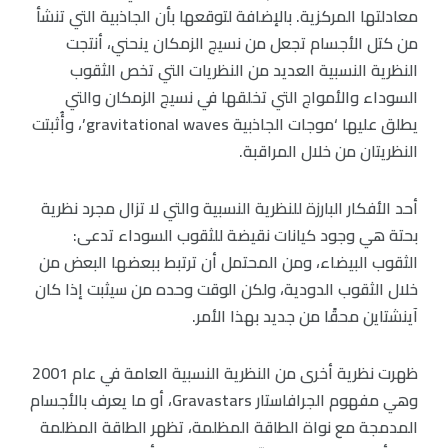
معادلتها المركزية. بالإضافة لتوقعها بأن الجاذبية التي تنشأ
من كتل الأجسام تجعل من نسيج الزمكان ينحني، أنتجت
النظرية النسبية العديد من النظريات التي تخص الثقوب
السوداء والأمواج التي تخلقها في نسيج الزمكان والتي
يطلق عليها ‘موجات الجاذبية gravitational waves’، وأُثبتت
النظريتان من خلال المراقبة.
أحد الأفكار البارزة للنظرية النسبية والتي لا تزال مجرد نظرية
بحتة هي وجود كيانات نقيضة للثقوب السوداء تدعى:
الثقوب البيضاء، ومن المحتمل أن ترتبط ببعضها البعض من
خلال الثقوب الدودية، ولكن الوقت وحده من سيثبت إذا كان
آينشتاين محقًا من جديد بهذا الأمر.
ظهرت نظرية أخرى من النظرية النسبية العامة في عام 2001
وهي مفهوم الجرافاستار Gravastars، أو ما يعرف بالأجسام
المدمجة مع نواة الطاقة المظلمة، تظهر الطاقة المظلمة