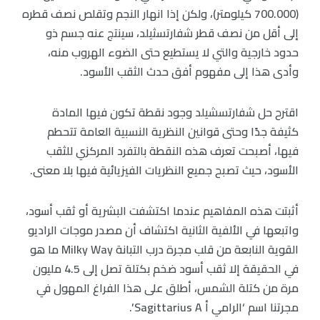
(700.000 كيلومتر)، ولكن إذا انهار النجم وتقلص نصف قطره
إلى أقل من نصف قطر شفارتسثيلد، سينتج عنه جسم ذو
حدود خارجية والتي لا يستطيع حتى الضوء الهروب منه،
وأدى هذا إلى مفهوم أفق حدث الثقب الأسود.
اقترح حل شفارتسشيلد وجود نقطة تكون فيها المادة
كثيفة جدًا وحتى قوانين النظرية النسبية العامة تتحطم
فيها، أصبحت تعرف هذه النقطة بالتفرد المركزي للثقب
الأسود، حيث تصبح جميع النظريات الفيزيائية فيها بلا معنى.
أثبتت هذه المفاهيم عندما اكتشفت البشرية أو ثقب أسود،
واتبعها في الألفية الثانية اكتشاف أن مصدر موجات الراديو
القوية النابعة من قلب مجرة درب التبانة Milky Way ما هو
في الحقيقة إلا ثقب أسود ضخم بكتلة تصل إلى 4.5 مليون
مرة من كتلة الشمس، أطلق على هذا الفراغ المهول في
مجرتنا اسم ‘الرامي أ Sagittarius A’.