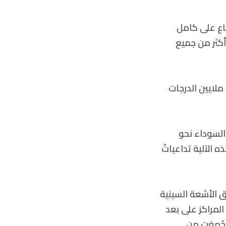
اع على كامل
أكثر من جميع
ملايين الدرجات
 السوداء نحو
ه الآلية تداعياتٌ
اق الأشعة السينية
َشِطًا، وتقع هذه المراكز على بعد
جُمِعَت من