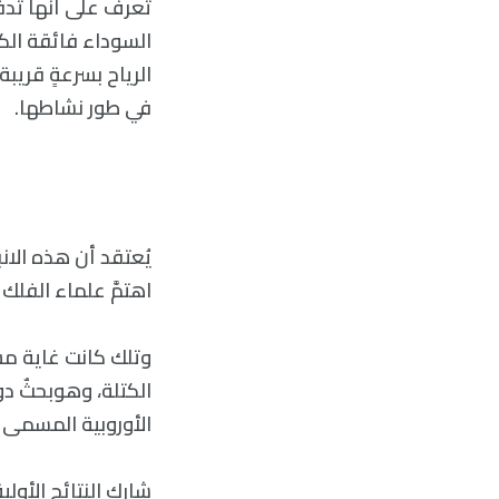
السوداء فائقة الكت
الرياح بسرعةٍ قري
في طور نشاطها.
يُعتقد أن هذه الان
اهتمَّ علماء الفلك
الكتلة، وهوبحثٌ دو
الأوروبية المسمى بتلسكوب نيو
شارك النتائج الأول