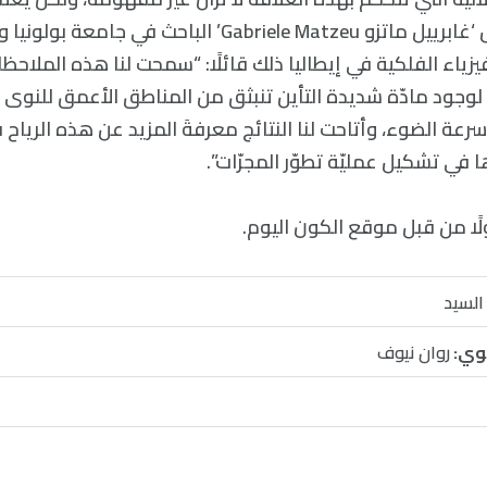
دورٌ هامٌ بها. ولخّص ‘غابرييل ماتزو Gabriele Matzeu’ الباحث في ج
زياء الفلكية في إيطاليا ذلك قائلًا: “سمحت لنا هذه الملاح
لوجود مادّة شديدة التأين تنبثق من المناطق الأعمق للنوى ا
رعة الضوء، وأتاحت لنا النتائج معرفةَ المزيد عن هذه الرياح 
في تشكيل عمليّة تطوّر المجرّات”.
ولًا من قبل موقع الكون اليوم.
السيد
وي:
روان نيوف