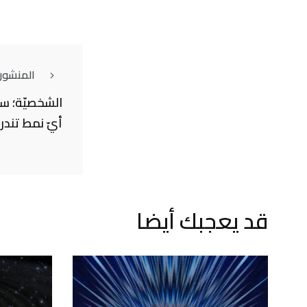
المنشور
الشخصيّة؛ س
أيّ نمط تند
قد يعجبك أيضا