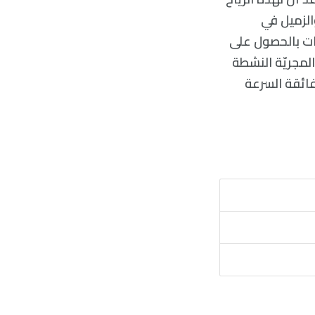
امعة بولونيا والزميل في
ظات بالحصول على
لمجريّة النشطة
فائقة السرعة