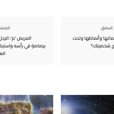
 السابق
المنشور
ماتها وأنماطها وتحت
المريض 'م': الرجل
رج شخصيتك؟
برصاصةٍ في رأسه واستي
الع