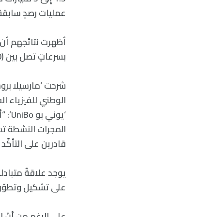
عمليات رصدٍ سابقة إ
بسرعاتٍ تصل بين (10% و30%) من سرعة الضوء.
‘يون
قادرين على التأكّد
يوجد علاقةٌ متبادل
على تشكيل وتطوّر ا
على الرغم من أنّ ال