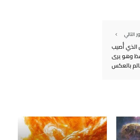
 التالي
 الذي أُصيب
قظ وهو يرى
الم بالعكس