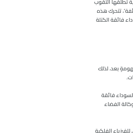
)، وهي رياحٌ فضائية قوية تطلقها الثقوب
ئفة’، تتحرك هذه
اء فائقة الكتلة
ومةٍ بعد، لذلك
ت.
الثقوب السوداء فائقة
وكالة الفضاء
للفيزياء الفلكية