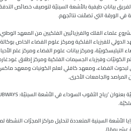
 الفريق بياناتٍ طيفية بالأشعة السينيّة لتوصيف خصائص التدف
روع علماء الفلك والفيزيائيين الفلكيين من المعهد الوطني ل
د الدولي للفيزياء الفلكية ومركز علوم الفضاء الخاص بوكالة ا
 التيليسكوبيّة، ومركز بيانات علوم الفضاء ومركز علم الأحي
م الكونيّات وفيزياء الجسيمات الفلكية ومركز إطلاق غودغارد ا
لبحوث الفضاء، ومعهد كافلي لعلم الكونيات ومعهد ماكس ب
 المراصد والجامعات الأخرى.
لكيّة.
 عشر يومًا).