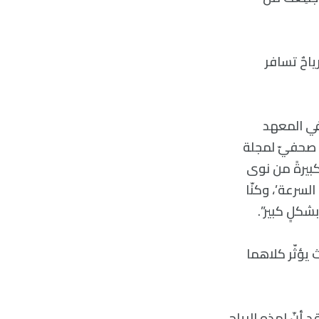
ها رياحٌ تسافر
لزميلة في المعهد
، والمنسقة في مشروع ‘SUBWAYS’، في بيانٍ صحفيّ لمجلة
ةً كبيرةً من نوى
’ أو ‘التدفقات فائقة السرعة’، وكنّا
شكلٍ كبير”.
 يؤثّر كلاهما
 أنّ لهذه الرياح