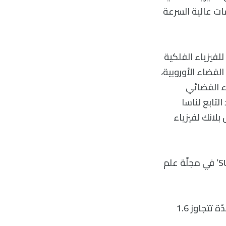
قات عالية السرعة
لفيزياء الفلكية
لفضاء الأوروبية،
اء الفضائي
لتابع لناسا
لانك لفيزياء
ظهرت الورقة البحثيّة بعنوان ‘رياح الثقوب السوداء في الأشعة السينيّة: SUBWAYS’ في مجلّة علم
استخدم الفريق مرايا الأشعة السينية المتعددة لتحليل مراكز المجرّات النشطة لمدّة تتجاوز 1.6