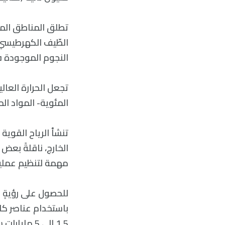
تطلق المناطق المح
الطّيف الكهرطيسي،
النجوم الموجودة 
تجعل الحرارة العال
المئوية- المواد الم
تنشأ الرياح القوية
الخارج، ناقلةً بعض 
مهمة لتنظيم عملية
للحصول على رؤيةٍ أ
1.5 إلى 5 