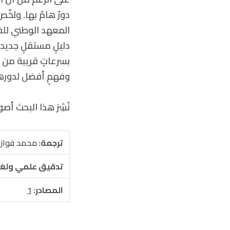
المعهد الوطني للفي
دليلٍ مستقلٍ جديد 
بسرعاتٍ قريبة من س
وفهمٍ أفضل لدورها 
نُشِرَ هذا البحث أص
ترجمة:
محمد فواز 
تدقيق علمي ولغ
المصادر:
1