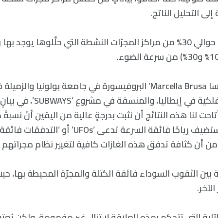
لى التحليل الناتج.
أظهرت نتائجهم أن حوالي 30% من مراكز المجرّات النشطة التي حلَّلوها يوجد ب
شرحت ‘مارسيلا بروسا Marcella Brusa’ البروفيسورة في جامعة بولونيا وا
الوطني للفيزياء الفلكية في إيطاليا
ي بو UniBo’: “أتاحت لنا هذه النتائج أن نثبت بدرجةٍ عالية من اليقين أنّ نسب
المجرات النشطة تستضيف رياحًا فائقة السرعة تدعى ‘UFOs
 من أن كثافة تدفق هذه الغازات كافية لتغيير نظام مجراتهم ب
ة بين الثقوب السوداء فائقة الكتلة والمجرّة المحيطة بها، حيث
لآخر.
آلية التي تتحكم بهذه العلاقة لا تزال غير مفهومة، ولكن يُعتقد