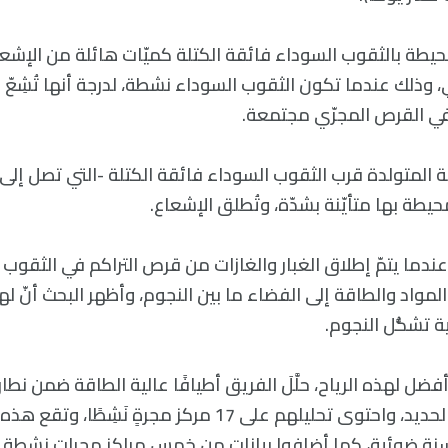
يطة بالثقوب السوداء فائقة الكتلة كميّات هائلة من الإشع
 وذلك عندما تكون الثقوب السوداء نشطة، لدرجة أنها تُشِعّ 
في القرص المجرّي مجتمعة.
ية المتولدة قرب الثقوب السوداء فائقة الكتلة -التي تصل إلى 
حيطة بها متأيّنة بشدّة، وتُطلق الإشعاع.
 عندما يتمّ إطلاق الغبار والغازات من قرص التراكم في الثقوب
المواد والطاقة إلى الفضاء ما بين النجوم، وأظهر البحث أنّ لهذ
 تشكُّل النجوم.
فضل لهذه الرياح، حلَّلَ الفريق أطيافًا عالية الطاقة ضمن نط
باستخدام عناصر كالحديد، واحتوى تحليلهم على 17 مركز مجرةٍ ن
مليارات سنة ضوئية، كما أضافوا بياناتٍ من خمس مراكز مجرات نشطة 