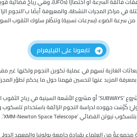
تُعرف على أنّها تدفقات فائقة السرعة أو اختصارًا (UFOs
لة في مراكز المجرات النشطة، والمعروفة أيضًا ب’النجوم الزا
بة من سرعة الضوء (بسرعات نسبية) وتنظّم سلوك الثقوب السود
تابعونا على التيليغرام
بعاثات الغازية تسهم في عملية تكوين النجوم ولكنها غير مفه
 بمعرفة المزيد عنها لتحسين فهمنا حول ما يحكم تطوّر المجرا
وتلك كانت غاية مشروع ‘SUBWAYS’ أو مشروع الأشعة السينية في رياح 
ليّ كُرِّسَت جهوده لدراسة النجوم الزائفة باستخدام تلسكوب 
تن الفضائي ‘XMM-Newton Space Telescope’.
ية مجموعةٌ من العلماء بقيادة جامعة بولونيا والمعهد الدولي 