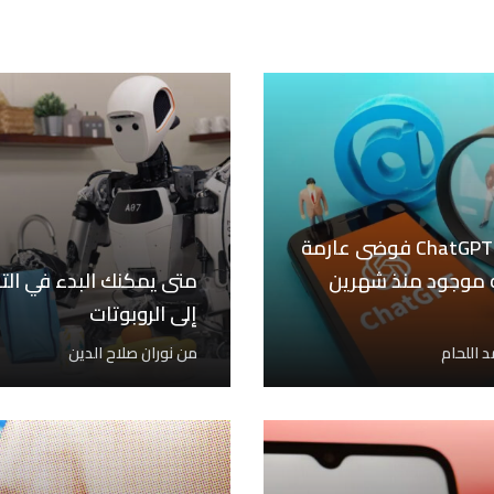
يسبب ChatGPT فوضى عارمة
 موجود منذ شهرين
متى يمكنك البدء في الت
إلى الروبوتات
 اللحام
من
نوران صلاح الدين