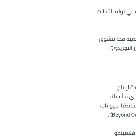
ة في توليد لقطات
اقعية فما نتشوق
 التجريدي”.
الجديدة لإنتاج
ائج. وأنشأ الفنان الرقمي دون ألين الثالث (Don Allen III) الذي بدأ حياته
ل لدى استديو دريم وركس انيماشين (DreamWorks Animation) مقاطعًا لحيوانات
فلامينجو