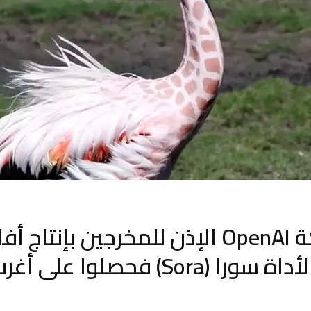
منحت شركة OpenAI الإذن للمخرجين بإنت
So) فحصلوا على أغرب النتائج