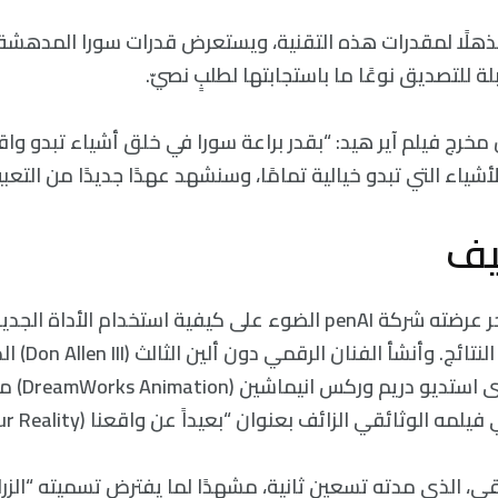
ا مذهلًا لمقدرات هذه التقنية، ويستعرض قدرات سورا المدهش
ة للتصديق نوعًا ما باستجابتها لطلبٍ نصيّ.
 مخرج فيلم آير هيد: “بقدر براعة سورا في خلق أشياء تبدو و
شياء التي تبدو خيالية تمامًا، وسنشهد عهدًا جديدًا من التعبير
يف
ألقى فيلم قصير آخر عرضته شركة penAI الضوء على كيفية استخدام الأداة 
فيديوهات مفزعة النت
المهنية بالعم
وثائقي الزائف بعنوان “بعيداً عن واقعنا (Beyond Our Reality)”.
ي، الذي مدته تسعين ثانية، مشهدًا لما يفترض تسميته “الزرا