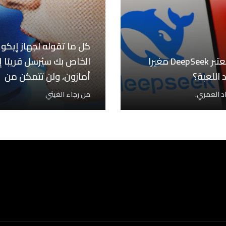
كل ما تقوله لجهاز إيكو
لماذا يُعتبر DeepSeek مغيرا
الخاص بك سيُرسل قريبًا إ
 اللعبة؟
أمازون، ولن تتمكن من
إلغاء…
 العمري.
من
رجاء الغيثي