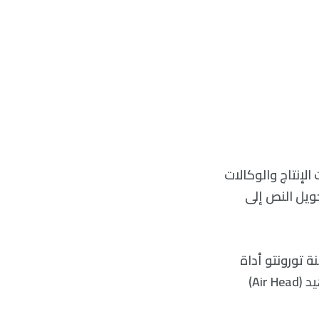
كات الإنتاج والوكالات
اة الجديدة سورا (Sora) المختصة بتحويل النص إلى
ة في مدينة تورونتو أداة
الذكاء الاصطناعي للجيل المقبل من أجل إنتاج فيلم قصير غريب الأطوار حول آيرهيد (Air Head)