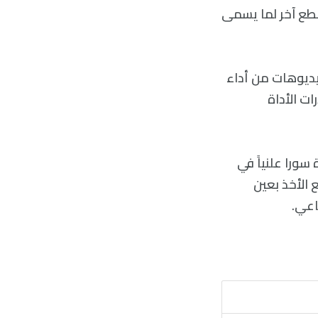
ر مقطع آخر لما يسمى
يديوهات من أداء
 شركة OpenAIتبالغ في مقدرات الأداة
 أن OpenAI تأمل لطرح الأداة سورا علنياً في
 الأخذ بعين
اعي.