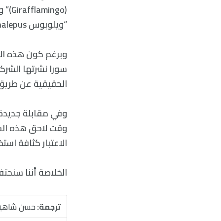
(ngo
“ويلوبوس Whalepus “حوت يمتلك أذرع أخطبوطية مرعبة.
وبرغم كون هذه الأ
الحقيقية عن طريق 
وقت لاحق هذه السن
الاعتبار كثافة است
الخلاصة أننا سنحتف
ترجمة:
حسن شاهي