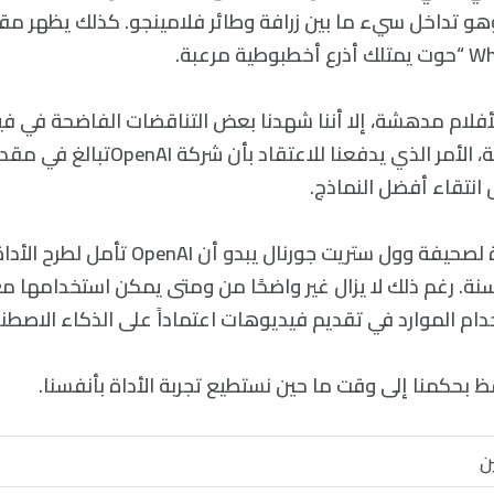
Girafflami)” وهو تداخل سيء ما بين زرافة وطائر فلامينجو. كذلك يظه
فلام مدهشة، إلا أننا شهدنا بعض التناقضات الفاضحة في ف
سورا نشرتها الشركة، الأمر الذي يدفعنا للاعتقاد بأن
انتقاء أفضل النماذج.
وفي مقابلة جديدة لصحيفة وول ستريت جورنال يبدو
ة. رغم ذلك لا يزال غير واضحًا من ومتى يمكن استخدامها مع
خدام الموارد في تقديم فيديوهات اعتماداً على الذكاء الاصطن
ظ بحكمنا إلى وقت ما حين نستطيع تجربة الأداة بأنفسنا.
ن