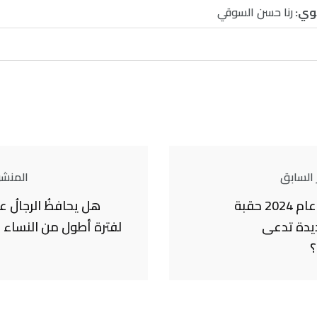
وي:
رنا حسن السوقي
 السابق
المنشور
هل سيكون عام 2024 حقبة
هل يحافظُ الرجالُ ع
يدة تدعى
لفترة أطول من النساء 
؟