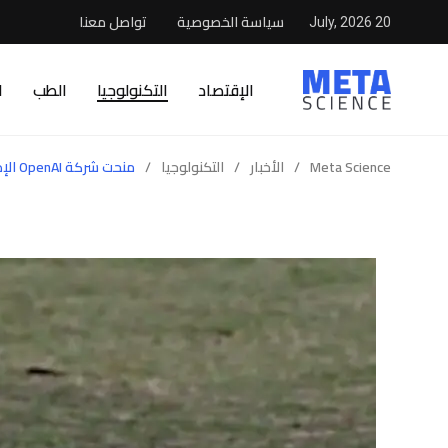
سياسة الخصوصية
تواصل معنا
20 July, 2026
الإقتصاد
التكنولوجيا
الطب
ا
Meta Science
/
الأخبار
/
التكنولوجيا
/
منحت شركة OpenAI الإذن للمخرجين بإنتاج أفلام قصيرة باستخدام الأداة سورا (Sora) فحصلوا على أغرب النتائج