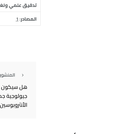
تدقيق علمي ولغ
المصادر:
1
المنشور
جيولوجية جد
الأنثروبوسين