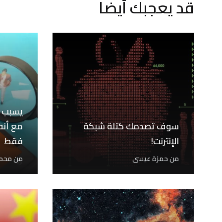
قد يعجبك أيضا
سوف تصدمك كتلة شبكة
مع أنه
الإنترنت!
فقط
من
حمزة عيسى
من
محمد