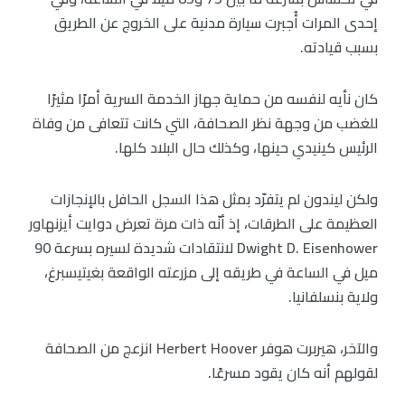
إحدى المرات أُجبرت سيارة مدنية على الخروج عن الطريق
بسبب قيادته.
كان نأيه لنفسه من حماية جهاز الخدمة السرية أمرًا مثيرًا
للغضب من وجهة نظر الصحافة، التي كانت تتعافى من وفاة
الرئيس كينيدي حينها، وكذلك حال البلاد كلها.
ولكن ليندون لم يتفرّد بمثل هذا السجل الحافل بالإنجازات
العظيمة على الطرقات، إذ أنّه ذات مرة تعرض دوايت أيزنهاور
Dwight D. Eisenhower لانتقادات شديدة لسيره بسرعة 90
ميل في الساعة في طريقه إلى مزرعته الواقعة بغيتيسبرغ،
ولاية بنسلفانيا.
والآخر، هيربرت هوفر Herbert Hoover انزعج من الصحافة
لقولهم أنه كان يقود مسرعًا.