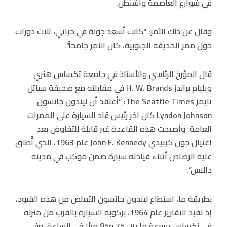
في شوارع العاصمة واشنطن.
وقال عن ذلك الأمر: “كانت أسعد جولة في حياتي، ثلاث دورات
حول ممر الحديقة الجنوبية، كان الأمر جامحاً”.
قال المؤرخ الرئاسي والأستاذ في جامعة تكساس هنري
ويليام براندز H. W. Brands في مقابلته مع صحيفة سياتل
تايمز The Seattle Times: “أعتقد أن ليندون جانسون
Lyndon Johnson كان آخر رئيس قاد السيارة على الممرات
العامة. وأصبحت هذه القاعدة غير قابلة للتفاوض بعد
اغتيال جون كينيدي John F. Kennedy عام 1963، الذي أُطلق
عليه الرصاص أثناء قيادته سيارة ضمن موكب في مدينة
دالاس”.
بطريقة ما، استطاع ليندون جانسون التملص من هذه القيود،
إذ تفيد التقارير عام 1964، بركوبه السيارة بالقرب من منزله
في تكساس بسرعة ما بين 75 و85 ميلًا في الساعة، وفي