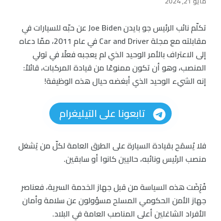
مايو 21, 2024
تكلّم نائب الرئيس جو بايدن Joe Biden عن حبّه للسيارات في
مقابلته مع مجلة Car and Driver في عام 2011، ممّا دعاه
إلى الاعتراف بالأمر الوحيد الذي لم يعجبه فعلًا في تولي
المنصب، وهو أن تكون ممنوعًا من قيادة المركبات، قائلاً:
إنه الشيء الوحيد الذي أبغضه حيال هذه الوظيفة!
تابعونا على التيليغرام
فلا يُسمَح بقيادة السيارة على الطرق العامة لكلّ من يَشغل
منصب الرئيس ونائبه، حاليين كانوا أو سابقين.
فُرَِضَت هذه السياسة من قبل جهاز الخدمة السرية، فعناصر
جهاز الأمن الحكومي المسلح مسؤولون عن سلامة وأمان
الأفراد الشاغلين أعلى المناصب العامة في البلاد.