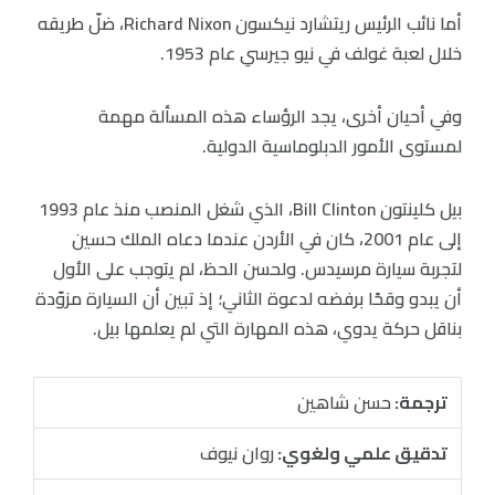
أما نائب الرئيس ريتشارد نيكسون Richard Nixon، ضلّ طريقه
خلال لعبة غولف في نيو جيرسي عام 1953.
وفي أحيان أخرى، يجد الرؤساء هذه المسألة مهمة
لمستوى الأمور الدبلوماسية الدولية.
بيل كلينتون Bill Clinton، الذي شغل المنصب منذ عام 1993
إلى عام 2001، كان في الأردن عندما دعاه الملك حسين
لتجربة سيارة مرسيدس. ولحسن الحظ، لم يتوجب على الأول
أن يبدو وقحًا برفضه لدعوة الثاني؛ إذ تبين أن السيارة مزوّدة
بناقل حركة يدوي، هذه المهارة التي لم يعلمها بيل.
ترجمة:
حسن شاهين
تدقيق علمي ولغوي:
روان نيوف