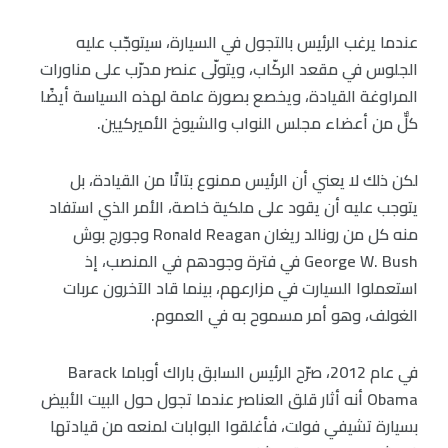
عندما يرغب الرئيس بالتجول في السيارة، سيتوجّب عليه
الجلوس في مقعد الركّاب، ويتولّى عنصر مدرّب على مناورات
المراوغة القيادة، ويخصع بصورة عامة لهذه السياسة أيضًا
كلٌّ من أعضاء مجلس النواب والشيوخ الأميركيين.
لكن ذلك لا يعني أن الرئيس ممنوع بتاتًا من القيادة، بل
يتوجب عليه أن يقود على ملكية خاصة، الأمر الذي استفاد
منه كل من رونالد ريغان Ronald Reagan وجورج بوش
George W. Bush في فترة وجودهم في المنصب، إذ
استعملوا السيارت في مزارعهم، بينما قاد الآخرون عربات
الغولف، وهو أمر مسموح به في العموم.
في عام 2012، صرّح الرئيس السابق باراك أوباما Barack
Obama أنه أثار قلق العناصر عندما تجول حول البيت الأبيض
بسيارة تشيفي فولت، فأغلقوا البوابات لمنعه من قيادتها