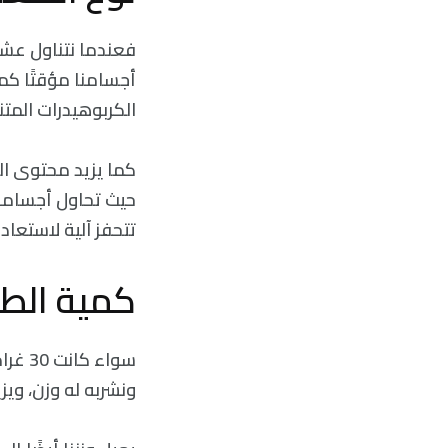
فعندما نتناول عشاءً
الكربوهيدرات المتن
كما يزيد محتوى ال
حيث تحاول أجسامنا
تتحفز آلية لاستعاد
كمية الط
ونشربه له وزن، وي