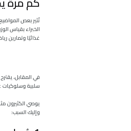
كم مرة يج
تُثير بعص المواضي
الخبراء بقياس الوز
غذائيًا وتمارين ريا
في المقابل، يقترح
سلبية وسلوكيات غير
يوصي الكثيرون مثلي
وإليك السبب: