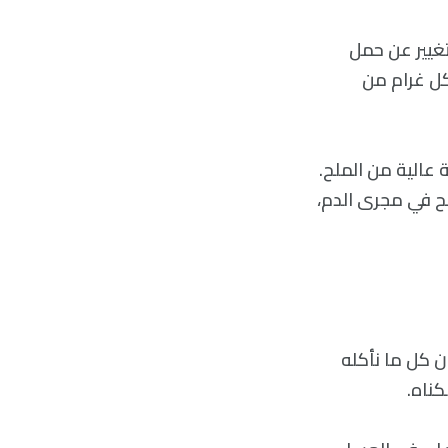
لتغيير عن حمل
-4 غرامات من الماء لكل غرام من
عالية من الملح.
لح في مجرى الدم،
الدهون، فإن كل ما نأكله
كناه.