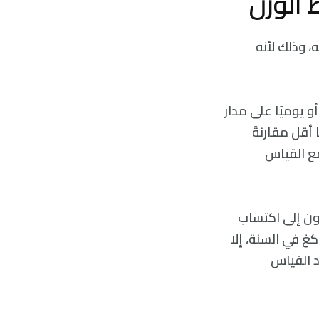
، وذلك لأنه
عيًا أو يوميًا على مدار
لجسم (BMI) واستعادوا وزنًا أقل مقارنةً
مع القياس
ون إلى اكتساب
زن تدريجيًا في منتصف العمر. ورغم أن الزيادة في الوزن تكون عادةً بين 0.5-1 كغ في السنة، إلا
د القياس