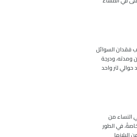
أعلى في المساء
سبب فقدان السوائل
ن ومدته، ودرجة
حوالي لتر واحد
ني النساء من
 كغ خلال هذه الفترة. خاصةً، في الطور
 البلازما