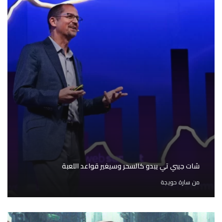
شات جيبي تي يبدو كالسحر وسيغير قواعد اللعبة
من
سارة حويجة