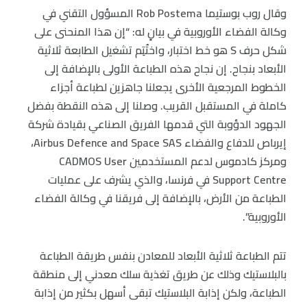
وقال روب بوستيما Rob Postema المسؤول التقني في
وكالة الفضاء الأوروبية في بيانٍ له: “إن هذا المنحنى على
شكل حرف S هو خط اختبار، واختُتِم تشغيل الطابعة ثلاثية
الأبعاد بنجاح. إن نجاح هذه الطباعة الأولى بالإضافة إلى
الخطوط المرجعية الأخرى يجعلنا جاهزين لطباعة أجزاء
كاملة في المستقبل القريب. وصلنا إلى هذه النقطة بفضل
الجهود الدؤوبة التي قدمها الفريق الصناعي بقيادة شركة
إيرباص للدفاع والفضاء Airbus Defence and Space SAS،
ومركز كادموس لدعم المستخدمين CADMOS User
Support Centre في فرنسا، والذي يشرف على عمليات
الطباعة من الأرض، بالإضافة إلى فريقنا في وكالة الفضاء
الأوروبية”.
تتم الطباعة ثلاثية الأبعاد للمعادن بنفس طريقة الطباعة
بالبلاستيك وذلك عن طريق تغذية سلك معدني إلى منطقة
الطباعة، ولكن إذابة البلاستيك تبقى أسهل بكثير من إذابة