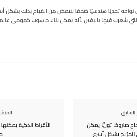
آن نواجه تحديًا هندسيًا ضخمًا لنتمكن من القيام بذلك بشكل 
التي شعرت فيها باليقين بأنه يمكن بناء حاسوب كمومي عالمي
 السابق
المنشور
اح صاروخًا ثوريًّا يمكن
الأقراط الذكية يمكنها 
ى المرّيخ بشكلٍ أسرع
ح