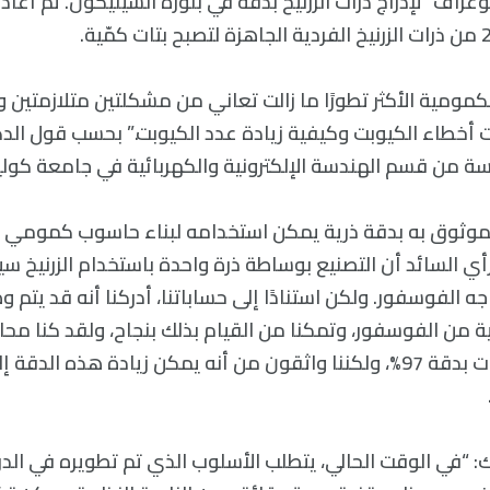
غراف” لإدراج ذرات الزرنيخ بدقة في بلورة السيليكون. ثم أعاد
كمومية الأكثر تطورًا ما زالت تعاني من مشكلتين متلازمتين 
 أخطاء الكيوبت وكيفية زيادة عدد الكيوبت.” بحسب قول الدك
اسة من قسم الهندسة الإلكترونية والكهربائية في جامعة كولي
الموثوق به بدقة ذرية يمكن استخدامه لبناء حاسوب كمومي 
رأي السائد أن التصنيع بوساطة ذرة واحدة باستخدام الزرنيخ
 الفوسفور. ولكن استنادًا إلى حساباتنا، أدركنا أنه قد يتم وض
 من الفوسفور، وتمكنا من القيام بذلك بنجاح، ولقد كنا محا
 “في الوقت الحالي، يتطلب الأسلوب الذي تم تطويره في الد