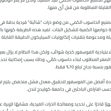
لقليلة المطلوبة من قبل أي منها.
تصنيع الحاسوب الكمي من وضع ذرات “شائبة” فردية بدقة في 
خواصها الكمية لتشكيل البتات. تفيد هذه الطريقة كونها ب
ة ومدعومة بتقنيات إلكترونيات السيليكون الدقيقة القابلة ل
عتيادية الفوسفور كذرة شوائب، ولكن هذا النظام لا يزال بعي
لصفر المطلوب لبناء حاسوب كمّي، وذلك بسبب إمكانية تحدي
نسبة نجاح تبلغ 70% فقط.
مادة أفضل من الفوسفور لتحقيق معدل فشل منخفض يلزم لب
سب افتراض الباحثين في جامعة كوليدج لندن.
ا قادرًا على تحديد ومعالجة الذرات الفردية، مشابهًا للإبرة 