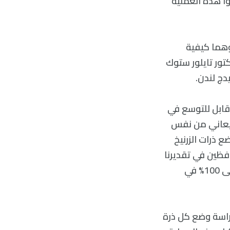
وا هذه العملية
وهما كيفية
تور تايلور ستوك
دج لندن.
قابل للتوسع في
 سيعاني من نفس
ع ذرات الزرنيخ
فظين في تقديرنا
بإمكانية وضع الذرات بدقة 97%، ولكننا واثقون من أنه يمكن زيادة هذه الدقة إلى 100% في
راسة وضع كل ذرة