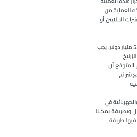
رار هذه العملية
ذه العملية من
ات الملايين أو
يشير المؤلفون إلى أن صناعة شرائح السيليكون، التي تبلغ قيمتها حاليًا حوالي 550 مليار دولار، يجب
زرنيخ
 المتوقع أن
ع شرائح
ية.
الكهربائية في
ل وبطريقة يمكننا
 فيها طريقة