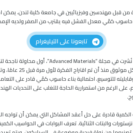
ة من قبل مهندسين وفيزيائيين في جامعة كلية لندن، يمكن ا
 حاسوب كمّي معدل الفشل فيه يقترب من الصفر ولديه الإمكا
تابعونا على التيليغرام
تصف الدراسة التي نُشرت في مجلة “Advanced Materials”،
الذرات الفردية بشكل موثوق منذ أن 
يبة من 100% وقابليته للتوسيع، احتمالية بناء حاسوب كمّي قادر على ال
 على الرغم من استمرارية الحاجة للتغلب على التحديات الهندس
ح.
ة الكمية قادرة على حل أعقد المشاكل التي يمكن أن تواجه ال
زستورات والبتات الثنائية. تعرف البوابات في الحواسيب الكمية 
 تصنيعها من نواة فردية موضوعة في السيليكون، ويتم تبري