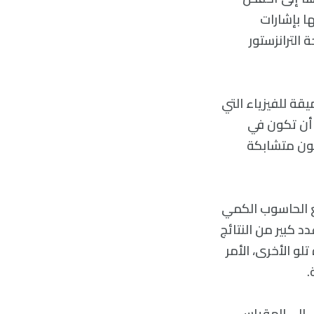
ا بإشارات
الترانزستور
قة للفيزياء التي
 أن تكون في
كون متشابكة
 الحاسوب الكمي
 كبير من النتائج
 الأخرى، الأمر
.
ل إلى المقياس