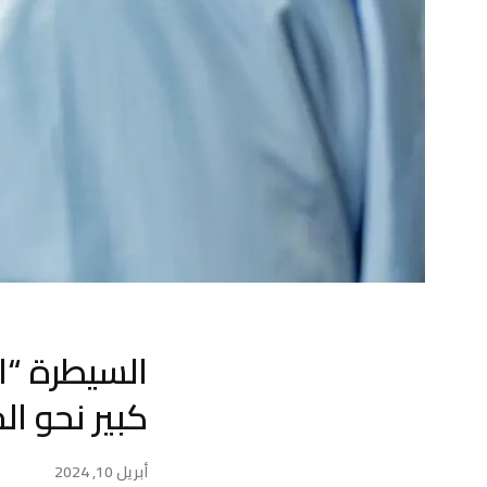
السيطرة “ال
كبير نحو ا
أبريل 10, 2024