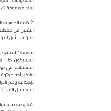
الأسطوانات “الفونو
لبناء مصفوفة 2×2 من ذرات الزرنيخ الفردية الجاهزة لتصبح بتات كمّية.
“أنظمة الحوسبة ال
التقليل من معدلات
المؤلف الأول للدر
مضيفًا: “التصنيع 
السيليكون. كان ال
المشكلات التي تواجه
بشكل أكثر موثوقية
المستقبل القريب.”.
كما يضيف د. ستوك: