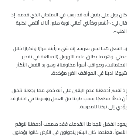
كان بول على يقين أنه قد رسب في الامتحان الذي قدمه، إذ
قال لي: «أشعر وكأنني أعاني نوبة هلع، أنا لا أنتمي لكلية
الطب».
رد الفعل هذا ليس بغريب، إنه شيء رأيته مرارًا وتكرارًا خلال
عملي، وهو ما يطلق عليه التهويل (المبالغة في تقدير
الاحتمالات، وعواقب أسوأ مخاوفنا)، وهو رد الفعل الأكثر
شيوعًا لدينا في المواقف الغير مؤكدة.
إذ تفسر أدمغتنا عدم اليقين على أنه خطر، مما يجعلنا نتخيل
أن خطئًا مطبعيًا يسبب طردنا من العمل ورسوبنا في اختبار قد
يؤدي إلى تركنا للمدرسة.
يعود الفضل لأجدادنا القدماء فقد صممت أدمغتنا لتوقع
الأسوأ، فعندما كان البشر يتجولون في الأرض كانوا يؤمنون