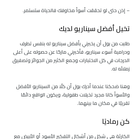
– إذن حتى لو تحققت أسوأ مخاوفك فالحياة ستستمر.
تخيل أفضل سيناريو لديك
طلبت من بول أن يخبرني بأفضل سيناريو له بنفس تطرف
ودرامية أسوء سيناريو، فأخبرني مازحًا عن حصوله على أعلى
الدرجات في كل الاختبارات وجمع الكثير من الجوائز وتصفيق
زملائه له.
وهنا ضحكنا عندما أدرك بول أن كلًا من السيناريو الأفضل
والأسوأ كانا مجرد تخيلات طفولية، ويكون الواقع دائمًا
تقريبًا في مكان ما بينهما.
كن رماديًا
الكارثة هي شكل من أشكال التفكير الأسود أو الأبيض مع