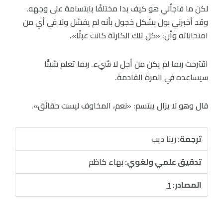
لكن ما فاجأني هو كيف بدا مختلفًا بابتسامة على وجهه.
وقد أخبرني بول بشكل خجول بأنه لم يفشل ولا في أي من
امتحاناته وأن: «كل تلك الكارثة كانت عبثًا».
اقترحت ربما لم يكن من أجل لا شيء. ربما تعلم شيئًا
سيساعده في المرة القادمة.
قال وهو لا يزال يبتسم: «نعم، المخاوف ليست حقائق».
ترجمة:
رينا ديب
تدقيق علمي ولغوي:
بهاء كاظم
المصادر:
1