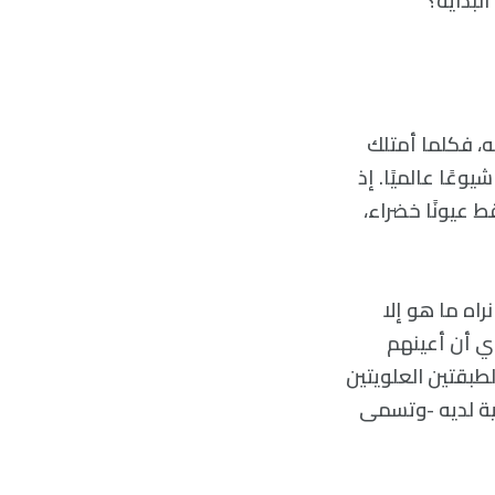
لبداية؟
ه، فكلما أمتلك
وعًا عالميًا. إذ
بنية، وفي المقابل يملك قرابة 9% منهم فقط عيونًا خضراء،
اه ما هو إلا
أي أن أعينهم
طبقتين العلويتين
ية لديه -وتسمى