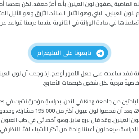
لة الماضية يصفون لون العينين بأنه أمرٌ معقد. لكن بعدها 
م بلون العينين، البني وهو الأليل السائد، الأزرق وهو الأليل الم
علمناها في مادة الوراثة في الثانوية عندما درسنا قواعد غر
تابعونا على التيليغرام
يثة فقد ساعدت على جعل الأمور أوضح. إذ وجدت أن لون العين
خاصيةً فرديةً بكل شخصٍ كبصمات الأصابع.
قام مجموع
في آذار/مارس 2021، بعد أن فحصوا لون عيون
دراسة: «يعد لون أعيننا واحدًا من أكثر الأشياء لفتًا للنظر في