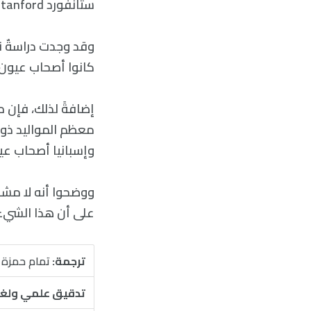
ستانفورد Stanford إذ درسوا معدل انتشار العيون الزرق في المواليد للجدد.
كانوا أصحاب عيون 
إضافةً لذلك، فإن 
معظم المواليد ذوي 
وإسبانيا أصحاب عيو
ووضحوا أنه لا مشك
على أن هذا الشيء
ترجمة:
تمام حمزة
تدقيق علمي ولغ