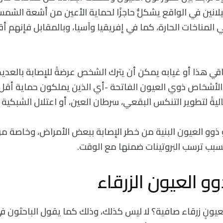
لانين في الواقع يشكلُّ حاجزًا لحماية الأعين من أشعة الشمس
في المناخات الحارة، كما في إفريقيا وآسيا، وبالمقابل فإنهم أ
اقي هذا أو غيابه يمكن أن يترك الشخص عرضةً للإصابة بالعديد
 الأشخاص ذوي العيون الفاتحة -أي الذين يملكون حماية أقل
ماليةً لتطوير التنكس البقعي، سرطان العين، أو اعتلال الشبكية
و ذوو العيون البنية من خطر الإصابة ببعض الأمراض، وخاصة م
بب ترسب البروتينات ضمنها مع الوقت.
وو العيون الزرقاء
عيونٍ زرقاء صافية؟ لا ليس كذلك، وذلك كما يقول الباحثون 