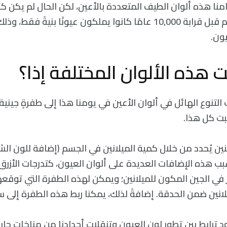
منا هذه ألوان الطيف المتعددة بالأعين، لكن الحال لم يكن ك
إذ إن البشر جميعهم قبل قرابة 10,000 عامًا كانوا يملكون عيونًا بني
يون.
ت هذه الألوان المختلفة إذا؟
لتنوع الهائل في ألوان الأعين في يومنا هذا إلى طفرةٍ جيني
بت كل هذا.
نين يُحدد من خلال كمية الميلانين في الجسم (إضافة للون الش
ب هذه الإضافات العديدة على ألوان العيون، كتدرجات الأزرق، 
 في الجين المكون للميلانين؛ ويمكن لهذه الطفرة التي توقعه
لانين ضمن الحدقة. إضافةً لذلك، يمكنا ربط هذه الطفرة إلى س
 ترابط بين تطور لون العيون وتنقلات أجدادنا من مناخات حارة