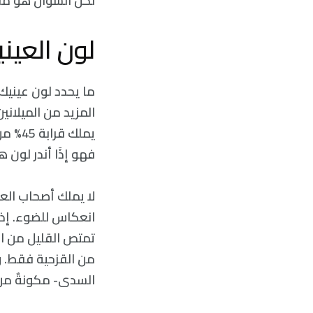
لكن السؤال هو ما 
لون العين
ما يحدد لون عينيك 
المزيد من الميلانين
فهو إذًا أندر لون ه
لا يملك أصحاب العي
انعكاس للضوء. إذ 
تمتص القليل من الض
من القزحية فقط. 
السدى- مكونةٌ من ص