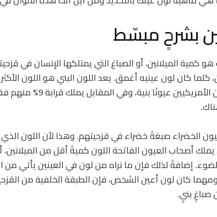
هي ماهية لون عينك بالتحديد ومن أين أتت هذه الألوان في ا
ين بشرحٍ مبسّط
هو كمية الميلانين، أو الصباغ التي يمتلكها الإنسان في قزحيت
، كلما كان لون عينيه أغمق. يعد اللون البني هو اللون الأكثر شي
يملك قرابة 45% من الأمريكيين عيونًا 
ناك.
ون الخضراء صبغةً خضراء في قزحيتهم. وهذا لأن اللون الذي نر
يملك أصحاب العيون الفاتحة اللون كميةً أقل من الميلانين، 
وء. إضافةً لذلك فإن ما نراه من لون في العينين يأتي من ال
ومهما كان لون أعين الشخص، فإن الطبقة الخلفية من القزح
باغٍ بنيٍ.