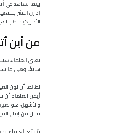
بينما نشاهد في أيا
الأمريكية لطب الع
من أين أت
يعزي العلماء سبب ا
سابقًا وهي ما سب
لطالما أن لون العي
أيقن العلماء أن سب
والأشهل، هو تغيير
تقلل من إنتاج المي
يتوقع العلماء وجود