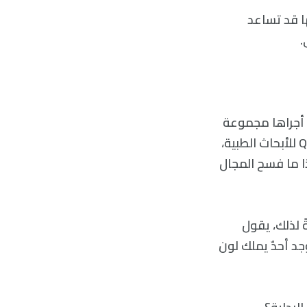
ا قد تساعد
.
ي أجراها مجموعة
باحثين من معهد Queensland للعلوم الحيوية الجزيئية (IMB) ومعهد Queensland للأبحاث الطبية،
ذا ما فسح المجال
ينين، إضافةً لذلك، يقول
د أحدٌ يملك لون