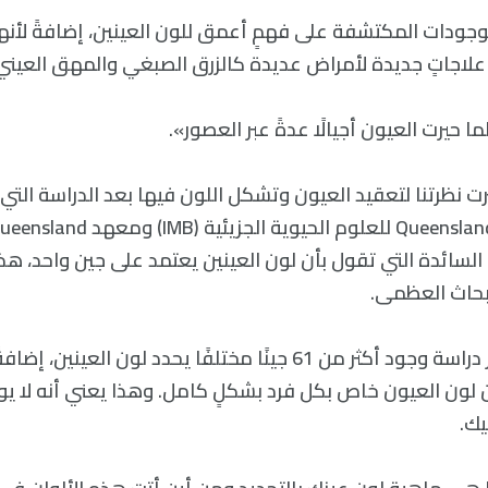
جودات المكتشفة على فهمٍ أعمق للون العينين، إضافةً لأنه
 علاجاتٍ جديدة لأمراض عديدة كالزرق الصبغي والمهق العيني
 حيرت العيون أجيالًا عدةً عبر العصور».
رت نظرتنا لتعقيد العيون وتشكل اللون فيها بعد الدراسة الت
 السائدة التي تقول بأن لون العينين يعتمد على جين واحد، ه
أبحاث العظمى.
والأن قد حددت آخر دراسة وجود أكثر من 61 جينًا مختلفًا يحدد لون الع
 لون العيون خاص بكل فرد بشكلٍ كامل. وهذا يعني أنه لا يوج
يك.