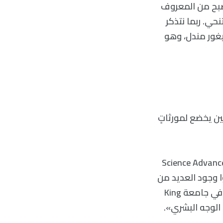
أصبح من المعروف
تنحي. ربما نتذكر
يغور مندل، وهو
ين يخضع لمورثاتٍ
ة من الباحثين من جامعة King في لندن، بدراسةٍ مؤخرةٍ نشرت في Science Advances
 أكثر من 195,000 مشارك، وحددوا وجود العديد من
الجينات التي تحدد لون العينين. وقد قال بيرو هايز، وهو أخصائي في طب العيون في جامعة King
 الوجه البشري».