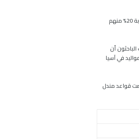
وقد وجدت دراسةٌ نشرت في عام 2006 أن ثلثي المواليد يولدون بعيونٍ بنية، وقرابة 20% منهم
الباحثون أن
واليد في آسيا
نصت قواعد مندل