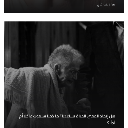
من
زينب فرج
هل إيجاد المعنى للحياة يساعدنا؟ ما دُمنا سنموت عاجًلا أم
آجلًا؟