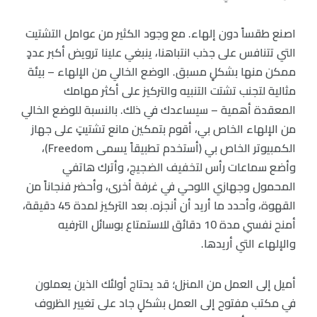
اصنع طقساً دون إلهاء. مع وجود الكثير من عوامل التشتيت
التي تتنافس على جذب انتباهنا، ينبغي علينا ترويض أكبر عددٍ
ممكن منها بشكلٍ مسبق. الوضع الخالي من الإلهاء – بيئة
مثالية لتجنب تشتت التنبيه والتركيز على أكثر مهامك
المعقدة أهمية – سيساعدك في ذلك. بالنسبة للوضع الخالي
من الإلهاء الخاص بي، أقوم بتمكين مانع تشتيتٍ على جهاز
الكمبيوتر الخاص بي (أستخدم تطبيقاً يسمى Freedom)،
وأضع سماعات رأس لتخفيف الضجيج، وأترك ​​هاتفي
المحمول وجهازي اللوحي في غرفة أخرى، وأحضر فنجاناً من
القهوة، وأحدد ما أريد أن أنجزه. بعد التركيز لمدة 45 دقيقة،
أمنح نفسي مدة 10 دقائق للاستمتاع بوسائل الترفيه
والإلهاء التي أريدها.
أميل إلى العمل من المنزل؛ قد يحتاج أولئك الذين يعملون
في مكتب مفتوح إلى العمل بشكلٍ جاد على تغيير الظروف