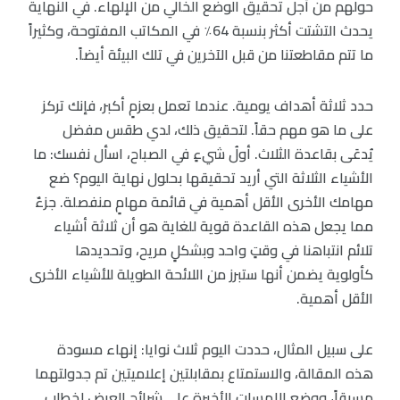
حولهم من أجل تحقيق الوضع الخالي من الإلهاء. في النهاية
يحدث التشتت أكثر بنسبة 64٪ في المكاتب المفتوحة، وكثيراً
ما تتم مقاطعتنا من قبل الآخرين في تلك البيئة أيضاً.
حدد ثلاثة أهداف يومية. عندما تعمل بعزمٍ أكبر، فإنك تركز
على ما هو مهم حقاً. لتحقيق ذلك، لدي طقس مفضل
يُدعَى بقاعدة الثلاث. أولُ شيءٍ في الصباح، اسأل نفسك: ما
الأشياء الثلاثة التي أريد تحقيقها بحلول نهاية اليوم؟ ضع
مهامك الأخرى الأقل أهمية في قائمة مهامٍ منفصلة. جزءٌ
مما يجعل هذه القاعدة قوية للغاية هو أن ثلاثة أشياء
تلائم انتباهنا في وقتٍ واحد وبشكلٍ مريح، وتحديدها
كأولوية يضمن أنها ستبرز من اللائحة الطويلة للأشياء الأخرى
الأقل أهمية.
على سبيل المثال، حددت اليوم ثلاث نوايا: إنهاء مسودة
هذه المقالة، والاستمتاع بمقابلتين إعلاميتين تم جدولتهما
مسبقاً، ووضع اللمسات الأخيرة على شرائح العرض لخطابٍ