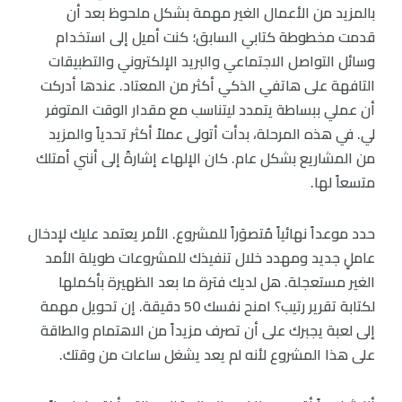
بالمزيد من الأعمال الغير مهمة بشكل ملحوظ بعد أن
قدمت مخطوطة كتابي السابق؛ كنت أميل إلى استخدام
وسائل التواصل الاجتماعي والبريد الإلكتروني والتطبيقات
التافهة على هاتفي الذكي أكثر من المعتاد. عندها أدركت
أن عملي ببساطة يتمدد ليتناسب مع مقدار الوقت المتوفر
لي. في هذه المرحلة، بدأت أتولى عملاً أكثر تحدياً والمزيد
من المشاريع بشكل عام. كان الإلهاء إشارةً إلى أنني أمتلك
متسعاً لها.
حدد موعداً نهائياً مُتصوَراً للمشروع. الأمر يعتمد عليك لإدخال
عاملٍ جديد ومهدد خلال تنفيذك للمشروعات طويلة الأمد
الغير مستعجلة. هل لديك فترة ما بعد الظهيرة بأكملها
لكتابة تقرير رتيب؟ امنح نفسك 50 دقيقة. إن تحويل مهمة
إلى لعبة يجبرك على أن تصرف مزيداً من الاهتمام والطاقة
على هذا المشروع لأنه لم يعد يشغل ساعات من وقتك.