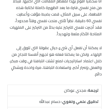
أنا شخصياً أقوم بهذا لمعظم المقالات التي أكتبها. فبدلاً
من منح نفسي فترة ما بعد الظهيرة كاملة لكتابة هذه
القطعة، على سبيل المثال، قمت بضبط مؤقت وأعطيت
نفسي 60 دقيقة. نظراً لأنني منحت نفسي وقتاً محدوداً،
فقد أجبرت نفسي للتركيز عليه بدلاً من التركيز على الملهيات
المتاحة الأكثر متعة وتهديداً.
لا يمكننا أن نفعل أي شيءٍ حيال عقولنا التي تتوق إلى
الإلهاء. ولكن ما يمكننا فعله هو تجهيز أنفسنا للنجاح من
خلال اعتماد استراتيجيات لمنع تشتت انتباهنا في وقت مبكر،
والعمل بإصرار أكبر، واستعادة انتباهنا، مرة واحدة وبشكلٍ
دائم.
ترجمة:
مجدي عوكان
تدقيق علمي ولغوي:
حسام عبدالله