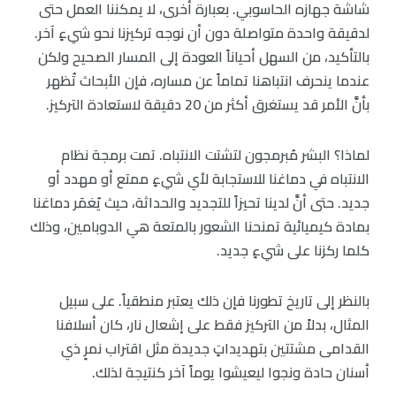
شاشة جهازه الحاسوبي. بعبارة أخرى، لا يمكننا العمل حتى
لدقيقة واحدة متواصلة دون أن نوجه تركيزنا نحو شيءٍ آخر.
بالتأكيد، من السهل أحياناً العودة إلى المسار الصحيح ولكن
عندما ينحرف انتباهنا تماماً عن مساره، فإن الأبحاث تُظهر
بأنَّ الأمر قد يستغرق أكثر من 20 دقيقة لاستعادة التركيز.
لماذا؟ البشر مُبرمجون لتشتت الانتباه. تمت برمجة نظام
الانتباه في دماغنا للاستجابة لأي شيءٍ ممتع أو مهدد أو
جديد. حتى أنَّ لدينا تحيزاً للتجديد والحداثة، حيث يُغمَر دماغنا
بمادة كيميائية تمنحنا الشعور بالمتعة هي الدوبامين، وذلك
كلما ركزنا على شيءٍ جديد.
بالنظر إلى تاريخ تطورنا فإن ذلك يعتبر منطقياً. على سبيل
المثال، بدلاً من التركيز فقط على إشعال نار، كان أسلافنا
القدامى مشتتين بتهديداتٍ جديدة مثل اقتراب نمرٍ ذي
أسنان حادة ونجوا ليعيشوا يوماً آخر كنتيجة لذلك.