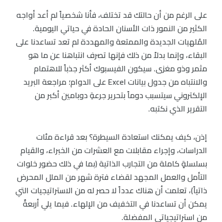
على الرغم من أن حالتك قد تختلف، فأنا شخصياً لم أعد أواجه
الكثير من النمور ذات الأسنان الحادة في حياتي اليومية.
المُلهيات الجديدة والممتعة والمهددة لم تعد تساعدنا على
البقاء، وإنما بدلاً من ذلك فإنها تصرف انتباهنا عن ما هو
مثمر وذو مغزى. سيكون الفيسبوك أكثر جذباً للاهتمام
والانتباه من جدول بيانات Excel على الدوام؛ مراجعة البريد
الإلكتروني سيتسبب دوماً بتحرير جرعةِ دوبامين أكبر من
التقرير الذي نكتبه.
إذن، كيف يمكنك استعادة السيطرة؟ بعد قراءة مئات
الدراسات، وإجراء مقابلات مع العشرات من الخبراء، والقيام
بسلسلةٍ كاملة من التجارب الذاتية (بما في ذلك حضور خلوات
التأمل والعمل المجهد لقضاء فترة شهر من الملل المحرض
ذاتياً)، تعلمت أن هناك عدداً لا حصر له من الاستراتيجيات التي
يمكن أن تساعدنا في التخفيف من الإلهاء. فيما يلي أربعةٌ
من استراتيجياتي المفضلة.