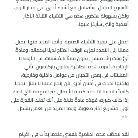
الأسبوع المقبل. سأتعامل مع أشياء أخرى على مدار اليوم،
ولكن بسهولة ستكون هذه هي الأشياء الثلاثة الأكثر
أهمية والتي سأركز عليها.
اعمل على تنفيذ الأشياء الصعبة، وأنجز المزيد منها. يميل
عملنا إلى التمدد لملء الوقت المتاح لدينا لإكماله، وعادةً
أيُّ وقت زائد متبقي يكون مليئاً بالمُشتتات. في الأوساط
الإنتاجية، تُعرف هذه الظاهرة بقانون باركنسون. تأتي
المشتتات في بعض الأحيان من عوامل داخلية وخارجية،
ولكنها تحدث في أحيان أخرى لأن إنجاز عملنا لا يمثل تحدياً
كافياً بالنسبة لنا. حدد كمية الأعمال غير المهمة التي لديك.
إذا كانت كبيرة، فهذه عادةً دلالة على أنك تملك القدرة على
تولي مشاريع أكثر صعوبة، وربما المزيد من العمل بشكل
عام.
لقد لاحظت هذه الظاهرة بنفسي عندما بدأت في القيام