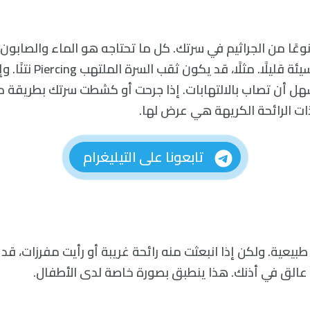
وجد ما يقارب 70 نوعًا من الجراثيم في سرتك. كل ما تحتاجه هو الماء والصا
تنبعث منها رائحة سيئة قليلًا. م
ل أن تصاب بالالتهابات. إذا جرحت أو كشطت سرتك بطريقة م
ذات الرائحة الكريهة هي عرض لها.
تابعونا على التيليغرام
يعية. ولكن إذا انبعثت منه رائحة غريبة أو رأيت مفرزات، قد
عالق في أذنك. هذا ينطبق بصورة خاصة لدى الأطفال.