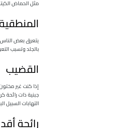
مثل الحماض الكيتو
المنطقية ا
يتعرق بعض الناس ك
بالجلد وتسبب التع
القضيب
إذا كنت غير مختون،
جبنية ذات رائحة ك
التهابات السبيل البو
رائحة أقدا