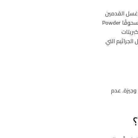
. غسل القدمين
بصابون مضاد للجراثيم وتجفيفها جيدًا يمكن أن يساعد. تستطيع أيضًا أن ترش مسحوقًا Powder
بريتات
الجراثيم التي
 وجيزة. عدم
؟