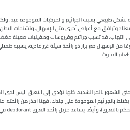
يهة بشكل طبيعي بسبب الجراثيم والمركبات الموجودة فيه. ولك
معتاد وترافق مع أعراض أخرى مثل الإسهال، وتشنجات البطن، أ
لى التهاب. قد تسبب جراثيم وفيروسات وطفيليات معينة مغصًا 
عًا من الإسهال مع براز ذو رائحة سيئة غير عادية، يسببه طفيلي 
طعام الملوث.
 وحتى الشعور بالحر الشديد، كلها تؤدي إلى التعرق. ليس لدى ال
يختلط بالجراثيم الموجودة على جلدك، فهنا احذر من رائحته. عا
العرق المشكلة (يتح