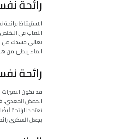
رائحة نف
الاستيقاظ برائحة ن
اللعاب في التخلص م
يعاني جسدك من الج
الماء يبطئ من هذه
رائحة نفس
قد تكون التغيرات ف
الحمض المعدي. في 
تعتمد الرائحة أيضً
يجعل السكري رائحة