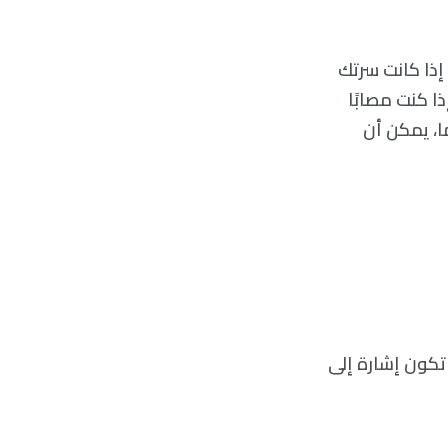
بون إذا كانت سرتك
ثلًا، قد يكون ثقب السرة الملتهب Piercing نتنًا. وإذا كنت مصابًا
ا، يمكن أن
 تكون إشارة إلى