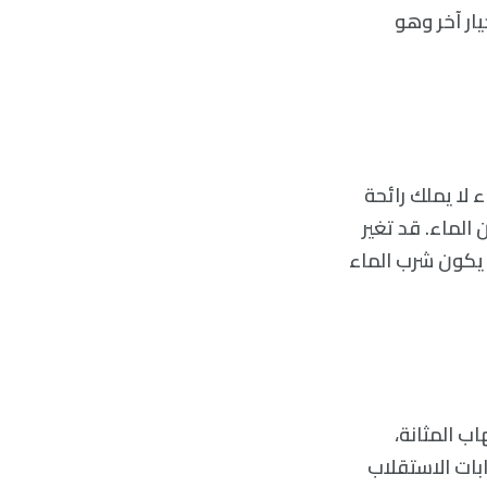
ار آخر وهو
لا يملك رائحة
 الماء. قد تغير
 يكون شرب الماء
ممت رائحة غريبة. التهاب السبيل البولي UTI، والتهاب المثانة،
طرابات الاستقلاب