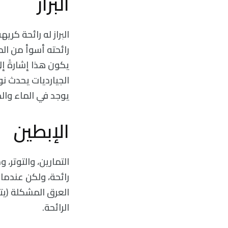
البراز
البراز له رائحة كر
رائحته أسوأ من ال
يكون هذا إشارةً إ
الجيارديات يحدث نو
يوجد في الماء وال
الإبطين
التمارين، والتوتر،
رائحة، ولكن عندما 
الرائحة.