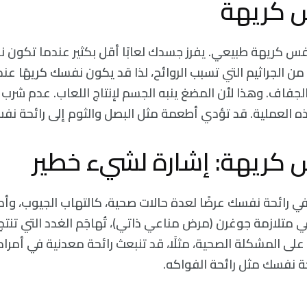
س كريهة
فس كريهة طبيعي. يفرز جسدك لعابًا أقل بكثير عندما تكون نائ
ن الجراثيم التي تسبب الروائح، لذا قد يكون نفسك كريهًا عندم
فاف. وهذا لأن المضغ ينبه الجسم لإنتاج اللعاب. عدم شرب
 العملية. قد تؤدي أطعمة مثل البصل والثوم إلى رائحة نفس
 كريهة: إشارة لشيء خطير
ي رائحة نفسك عرضًا لعدة حالات صحية، كالتهاب الجيوب، وأمر
متلازمة جوغرن (مرض مناعي ذاتي)، تُهاجَم الغدد التي تنتج 
ا على المشكلة الصحية، مثلًا، قد تنبعث رائحة معدنية في أمراض 
 نفسك مثل رائحة الفواكه.