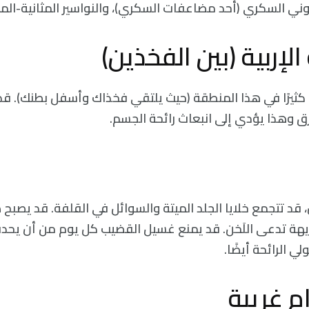
ني السكري (أحد مضاعفات السكري)، والنواسير المثانية-الم
لإربية (بين الفخذين)
ثيرًا في هذا المنطقة (حيث يلتقي فخذاك وأسفل بطنك). قد
رق وهذا يؤدي إلى انبعاث رائحة الجسم.
 قد تتجمع خلايا الجلد الميتة والسوائل في القلفة. قد يصبح 
ريهة تدعى اللَخن. قد يمنع غسيل القضيب كل يوم من أن يحد
لي الرائحة أيضًا.
م غريبة