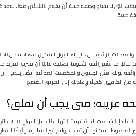
ت التي لا تحتاج وصفة طبية أن تقوم بالشيئين معًا. يوجد خي
ة طبية.
والفضلات الزائدة من كليتيك. البول المكون معظمه من الماء 
نت غالبًا ما تشم رائحة الأمونيا، فعليك غالبًا أن تشرب المزيد من
ئحة بولك، مثل الهليون والمكملات الغذائية أيضًا. ينبغي أن
من الكافيين كفيلًا بإعادتك إلى الطريق الصحيح.
ئحة غريبة: متى يجب أن تقلق؟
ربما عليك أن تكلم طبيبك إذا ش
سكري نمط 2 غير المضبوط بإمكانها أن تسبب روائح غير اعتيادية. وأيضًا اض