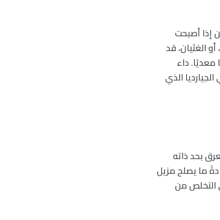
ن إذا أصبحت
و الغثيان، قد
معديًا. داء
الجيارديا الذي
عرق بحد ذاته
دةً ما يصلح مزيل
كم بالتعرق)، وأيضًا يساعد مزيل رائحة العرق deodorant في التخلص من