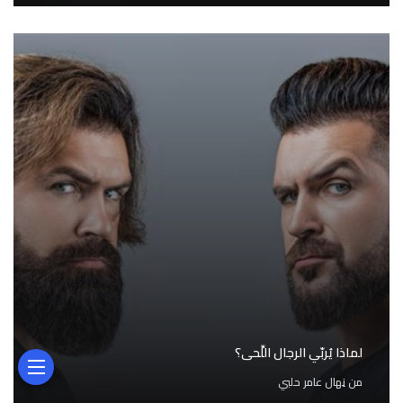
لماذا يُربّي الرجال اللِّحى؟
من
نِهال عامر حلبي