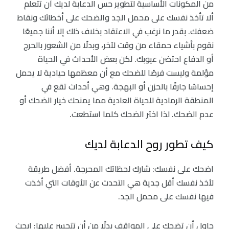
من المكونات الأساسية لتطوير حس الدعابة لديك أن تتعلم
ألا تأخذ نفسك على محمل الجد والضحك على أخطائك ونقاط
ضعفك. بقدر ما نرغب في الاعتقاد بخلاف ذلك إلا أننا جميعًا
نقوم بأشياء حمقاء من وقت لآخر، وبدلًا من الشعور بالحرج
أو الدفاع احتضن عيوبك. لكن بعض الأحداث في الحياة
مؤلمة وليست فرصًا للضحك مع أن معظمها حيادية لا يحمل
إحساسًا جارفًا بالحزن أو البهجة. وهي أحداث تقع في
المنطقة الرمادية للحياة العادية مما يمنحك خيار الضحك أو
عدم الضحك. لذا اختر الضحك كلما استطعت.
كيف تطور روح الدعابة لديك
اضحك على نفسك: شارك لحظاتك المحرجة. أفضل طريقة
لأخذ نفسك أقل جدية هي التحدث عن الأوقات التي أخذت
فيها نفسك على محمل الجد.
حاول أن تضحك على المواقف بدلًا من أن تتحسر عليها: ابحث