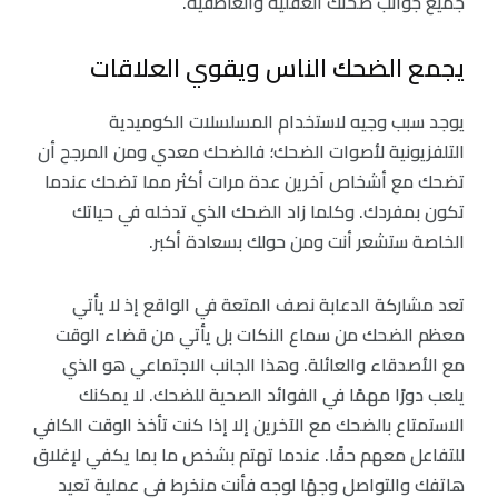
جميع جوانب صحتك العقلية والعاطفية.
يجمع الضحك الناس ويقوي العلاقات
يوجد سبب وجيه لاستخدام المسلسلات الكوميدية
التلفزيونية لأصوات الضحك؛ فالضحك معدي ومن المرجح أن
تضحك مع أشخاص آخرين عدة مرات أكثر مما تضحك عندما
تكون بمفردك. وكلما زاد الضحك الذي تدخله في حياتك
الخاصة ستشعر أنت ومن حولك بسعادة أكبر.
تعد مشاركة الدعابة نصف المتعة في الواقع إذ لا يأتي
معظم الضحك من سماع النكات بل يأتي من قضاء الوقت
مع الأصدقاء والعائلة. وهذا الجانب الاجتماعي هو الذي
يلعب دورًا مهمًا في الفوائد الصحية للضحك. لا يمكنك
الاستمتاع بالضحك مع الآخرين إلا إذا كنت تأخذ الوقت الكافي
للتفاعل معهم حقًا. عندما تهتم بشخص ما بما يكفي لإغلاق
هاتفك والتواصل وجهًا لوجه فأنت منخرط في عملية تعيد