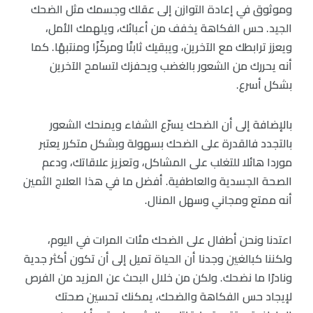
وموثوق في إعادة التوازن إلى عقلك وجسمك مثل الضحك
الجيد. حس الفكاهة يخفف من أعبائك، ويلهمك الأمل،
ويعزز ترابطك مع الآخرين، ويبقيك ثابتًا ومركّزًا ومنتبهًا. كما
أنه يحررك من الشعور بالغضب ويحفزك لتسامح الآخرين
بشكل أسرع.
بالإضافة إلى أن الضحك يسرّع الشفاء ويمنحك الشعور
بالتجدد فالقدرة على الضحك بسهولة وبشكل متكرر يعتبر
موردا هائلا للتغلب على المشاكل، وتعزيز علاقاتك، ودعم
الصحة الجسدية والعاطفية. أفضل ما في هذا العلاج الثمين
أنه ممتع ومجاني وسهل المنال.
اعتدنا ونحن أطفال على الضحك مئات المرات في اليوم،
ولكننا كبالغين وجدنا أن الحياة تميل إلى أن تكون أكثر جدية
ونادرًا ما نضحك. ولكن من خلال البحث عن المزيد من الفرص
لإيجاد حس الفكاهة والضحك، يمكنك تحسين صحتك