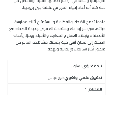
أثار خيالها وساعد في ازدهار أعمالها الفنية. والأفضل من
ذلك كله أنه أعاد إحياء المرح في علاقة جين بزوجها.
عندما تدمج الضحك والفكاهة والاستمتاع أثناء ممارسة
حياتك، سيزدهر إبداعك وستحدث لك فرص جديدة للضحك مع
الأصدقاء وزملاء العمل والمعارف والأحباء يوميًا. يأخذك
الضحك إلى مكان أرقى حيث يمكنك مشاهدة العالم من
منظور أكثر استرخاء وإيجابية وبهجة.
ترجمة:
رؤى بستون
تدقيق علمي ولغوي:
نور عباس
المصادر:
1