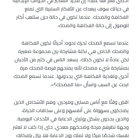
احصي نعم الله عليك: إن مجرد التفكير في الجوانب الإيجابية
في حياتك سوف يبعدك عن الأفكار السلبية التي تمنع
الفكاهة والضحك. عندما تكون في حالة حزن ستتعب أكثر
للوصول إلى حالة الفكاهة والضحك.
عندما تسمع الضحك تحرك نحوه: أحيانًا تكون الفكاهة
والضحك الخاص هي نكتة مشتركة بين مجموعة صغيرة
لكن عادةً لا تكون كذلك. يسعد الناس في كثير من الأحيان
بمشاركة شيء مضحك لأنه يمنحهم فرصة للضحك مرة
أخرى وتغذية الفكاهة التي يجدونها. عندما تسمع الضحك
ابحث عن السبب واسأل «ما المضحك؟».
اقضِ وقتًا مع أناس مسلين ومرحين: وهم الأشخاص الذين
يضحكون بسهولة على أنفسهم وعلى سخافات الحياة،
والذين يجدون بشكل روتيني الدعابة في الأحداث اليومية.
وجهة نظرهم مرحة وضحكهم معدي. حتى إذا كنت لا تعتبر
نفسك شخصًا مرحًا ولا تملك روح الدعابة فلا يزال بإمكانك