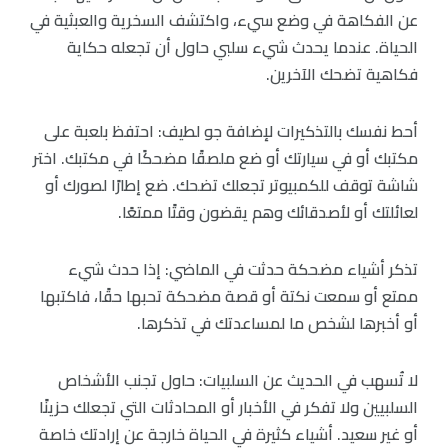
عن الفكاهة في وضع سيء، واكتشف السخرية والعبثية في
الحياة. عندما يحدث شيء سلبي حاول أن تجعله حكاية
فكاهية تضحك الآخرين.
أحط نفسك بالتذكيرات لإضافة جو لطيف: احتفظ بلعبة على
مكتبك أو في سيارتك أو ضع ملصقًا مضحكًا في مكتبك. اختر
شاشة توقف للكمبيوتر تجعلك تضحك. ضع إطارًا لصورك أو
لعائلتك أو لأصدقائك وهم يقضون وقتًا ممتعًا.
تذكر أشياء مضحكة حدثت في الماضي: إذا حدث شيء
ممتع أو سمعت نكتة أو قصة مضحكة تحبها حقًا، فاكتبها
أو أخبرها لشخص ما لمساعدتك في تذكرها.
لا تُسهب في الحديث عن السلبيات: حاول تجنب الأشخاص
السلبيين ولا تفكر في الأخبار أو المحادثات التي تجعلك حزينًا
أو غير سعيد. أشياء كثيرة في الحياة خارجة عن إرادتك خاصة