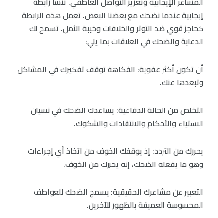
المشاعر الإيجابية وتعزيز التواصل العاطفي. تنشأ رابطة
إيجابية عندما نضحك مع بعضنا البعض. تعمل هذه الرابطة
كحاجز قوي ضد التوتر والخلافات وخيبة الأمل. تسمح لك
الدعابة والضحك في العلاقات بما يلي:
أن تكون أكثر عفوية: الفكاهة توقف تفكيرك في المشاكل
وتبعدها عنك.
التخلص من الحالة الدفاعية: يساعدك الضحك في نسيان
الاستياء والأحكام والانتقادات والشكوك.
يحررك من التردد: إذ يوقفك الخوف من اتخاذ أي إجراءات
وهو ما يفعله الضحك، إنه يحررك من الخوف.
التعبير عن مشاعرك الحقيقية: يسمح الضحك للعواطف
المحسوسة العميقة بالظهور للآخرين.