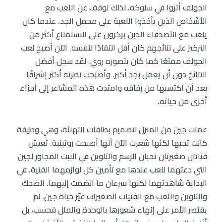
الجولف أثروا في سلوكه، لذلك توقف عن اللعب مع
الأشخاص الذين يأخذوا اللعبة على محمل الجد. عندما كان
يلعب مع الأصدقاء الذين يركزون على الاستمتاع أكثر من
التركيز على نتائجهم كان أقل انتقادًا لنفسه. الآن أصبح لعب
الجولف ممتعًا كما كان يتصوره روي. لقد سجل أفضل
النتائج دون أن يعمل بجد أكبر. وأصبحت نظرته أكثر إشراقًا
بعد أن اكتسبها من رفاقه وامتدت هذه المشاعر إلى أجزاء
أخرى من حياته.
عملت جين من المنزل لتصميم بطاقات التهنئة، وهي وظيفة
كانت تحبها لكنها شعرت الآن أنها أصبحت روتينية. تعيش
فتاتان صغيرتان تحبان الرسم والتلوين في البيت المجاور لجين
التي دعتهما للعب عندها مع تأمين كل لوازمهما الفنية. في
البداية شاهدتهما لكنها سرعان ما انضمت إليهما. الضحك
والتلوين واللعب مع الفتيات الصغيرات غيّر حياة جين. لم
يقتصر الأمر على إنهاء شعورها بالوحدة والملل فحسب، بل