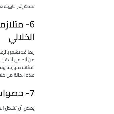
تحدث إلى طبيبك قب
6- متلازم
الخلالي
ربما قد تشعر بالرغ
من ألم في أسفل بط
المثانة متورمة وم
هذه الحالة من خلال
7- حصوات الكلى
يمكن أن تشكل المع