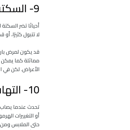
9- السكتة الدماغية
أحيانًا تضر السكتة
لا تتبول كثيرًا، أو ق
قد يكون لمرض بارك
مماثلة كما يمكن ل
الأعراض. لكن في ال
10- التهاب المهبل
تحدث عندما يصاب ال
أو التغييرات الهرم
حتى الملابس ومن ال