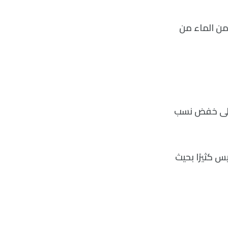
على الماء بشكل مستقل فقط (H2O)، بل أيضًا تحصل على 20-30٪ من الماء من
ي الى خفض نسب
س كثيرًا بحيث