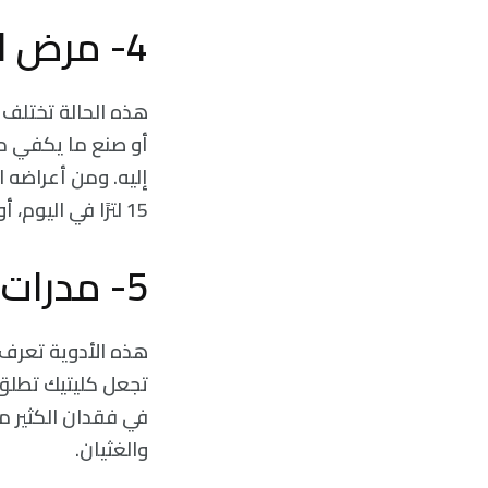
4- مرض السكري الكاذب
هذه الحالة تختلف 
أو صنع ما يكفي من
إليه. ومن أعراضه ا
15 لترًا في اليوم، أو خمسة أضعاف الطبيعي، يمكن لطبيبك مساعدتك في إدارته بالعلاج.
5- مدرات البول
هذه الأدوية تعرف 
تجعل كليتيك تطلق 
في فقدان الكثير من
والغثيان.