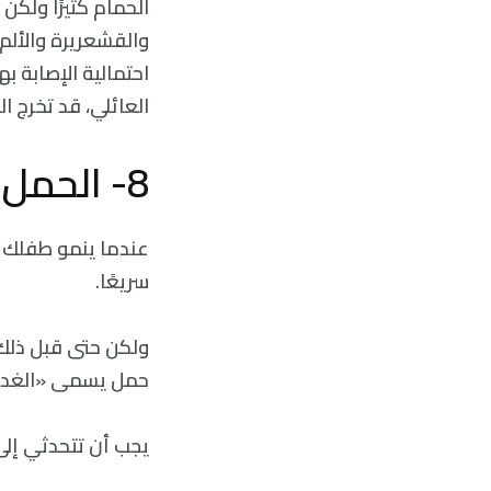
الحمام كثيرًا ولكن
والقشعريرة والألم
احتمالية الإصابة به
العائلي، قد تخرج ا
8- الحمل
عندما ينمو طفلك ف
سريعًا.
ولكن حتى قبل ذلك
حمل يسمى «الغدد التناسلية المشيمي
يجب أن تتحدثي إلى 