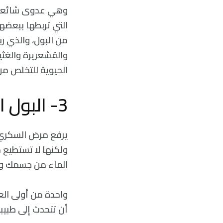
وهي عدوى شائعة جدً
التي تربطها ببعضها
من البول، والذي رب
والقشعريرة والغثي
الحيوية للتخلص من
3- البول السكري
يرفع مرض السكري من
ولكنها لا تستطيع م
الماء من جسمك ويج
واحدة من أولى الع
أن تتحدث إلى طبيبك