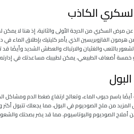
عن مرض السكري من الدرجة الأولى والثانية، إذ هنا لا يمكن
 هرمون الفازوبريسين الذي يأمر كليتيك بإطلاق الماء في د
لشعور بالتعب والغثيان والارتباك والعطش الشديد وأيضًا قد ت
أيضًا باسم حبوب الماء، وتعالج ارتفاع ضغط الدم ومشاكل ال
المزيد من ملح الصوديوم في البول، مما يجعلك تتبول أكثر 
 أملاح الصوديوم والبوتاسيوم، مما قد يضر بصحتك والشعور با