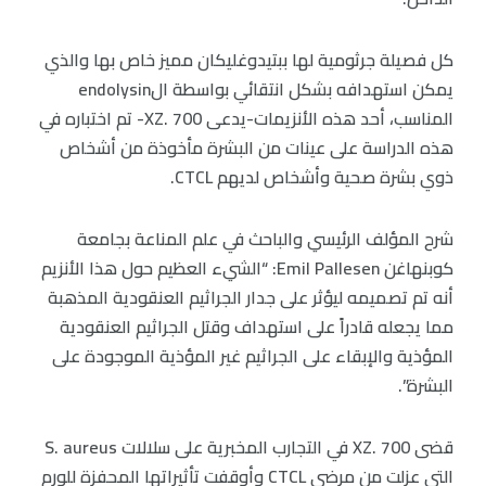
كل فصيلة جرثومية لها ببتيدوغليكان مميز خاص بها والذي
يمكن استهدافه بشكل انتقائي بواسطة الendolysin
المناسب، أحد هذه الأنزيمات-يدعى XZ. 700- تم اختباره في
هذه الدراسة على عينات من البشرة مأخوذة من أشخاص
ذوي بشرة صحية وأشخاص لديهم CTCL.
شرح المؤلف الرئيسي والباحث في علم المناعة بجامعة
كوبنهاغن Emil Pallesen: “الشيء العظيم حول هذا الأنزيم
أنه تم تصميمه ليؤثر على جدار الجراثيم العنقودية المذهبة
مما يجعله قادراً على استهداف وقتل الجراثيم العنقودية
المؤذية والإبقاء على الجراثيم غير المؤذية الموجودة على
البشرة”.
قضى XZ. 700 في التجارب المخبرية على سلالات S. aureus
التي عزلت من مرضى CTCL وأوقفت تأثيراتها المحفزة للورم