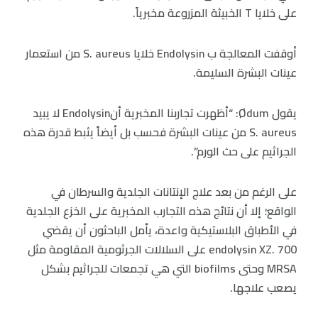
على خلايا T الخبيثة المزروعة مخبرياً.
أوقفت المعالجة ب Endolysin خلايا S. aureus من استعمار
عينات البشرة السليمة.
يقول Ødum: “أظهرت تجاربنا المخبرية أنEndolysin لا يبيد
S. aureus من عينات البشرة فحسب بل أيضاً يثبط قدرة هذه
الجراثيم على حث الورم”.
على الرغم من بعد علاج الإنتانات الجلدية والسرطان في
الواقع؛ إلا أن نتائج هذه التجارب المخبرية على الخزع الجلدية
في الأطباق البلاستيكية واعدة، يأمل الباحثون أن يقضي
endolysin XZ. 700 على السلالات الجرثومية المقاومة مثل
MRSA وحتى biofilms التي هي تجمعات للجراثيم بشكل
يصعب علاجها.