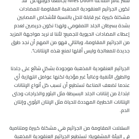
فسر عالم المناعة Niles Ødum بجامعة كوبنهاغن “قد
تكون الجراثيم العنقودية المذهبة المقاومة للمضادات
مشكلة كبيرة غير قابلة للحل بالنسبة للأشخاص المصابين
بشدة بسرطان الجلد اللمفومي ولهذا نكون حريصين لعدم
إعطاء المضادات الحيوية للجميع؛ لأننا لا نريد مواجهة المزيد
من الجراثيم المقاومة، وبالتالي فهو من المهم أن نجد طرق
جديدة للمعالجة وليس أقلها لمنع هذه الإنتانات”.
الجراثيم العنقودية المذهبة موجودة بشكلٍ شائع على جلدنا
والطرق الأنفية وغالباً غير مؤذية لكنها عوامل انتهازية أي
عندما تضعف المناعة تستطيع أن تسبب كل أنواع الإنتانات
ابتداءً من إنتانات الجلد البسيطة مثل البثور والخراجات وحتى
الإنتانات الخطيرة المهددة للحياة مثل الإنتان الرئوي وإنتان
الدم.
السلالات المقاومة من الجراثيم هي مشكلة كبيرة ومتنامية
في البيئة المشفوية؛ تستطيع الجراثيم العنقودية المذهبة