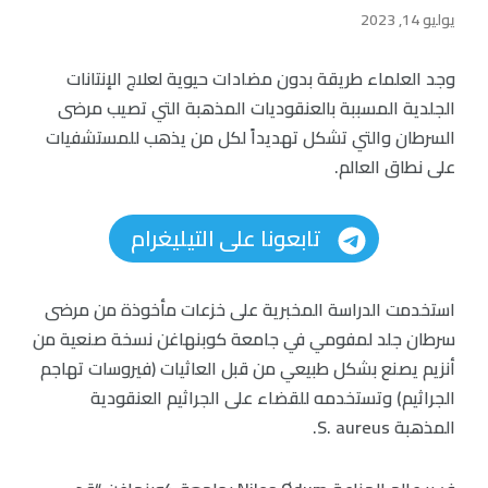
يوليو 14, 2023
وجد العلماء طريقة بدون مضادات حيوية لعلاج الإنتانات
الجلدية المسببة بالعنقوديات المذهبة التي تصيب مرضى
السرطان والتي تشكل تهديداً لكل من يذهب للمستشفيات
على نطاق العالم.
تابعونا على التيليغرام
استخدمت الدراسة المخبرية على خزعات مأخوذة من مرضى
سرطان جلد لمفومي في جامعة كوبنهاغن نسخة صنعية من
أنزيم يصنع بشكل طبيعي من قبل العاثيات (فيروسات تهاجم
الجراثيم) وتستخدمه للقضاء على الجراثيم العنقودية
المذهبة S. aureus.