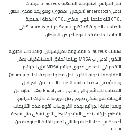
تفرز الجراثيم العنقودية المذهبة S. aureus مركبات
تدعىenterotoxin (الذيفان المعوي) وهو يعد مغذي لتطور
CTCL لأنه عندما ينهي مرضى CTCL الخطة العلاجية
بالصادات الحيوية قد تظهر بسرعة جراثيم S. aureus في
الآفات الجلدية قد تسوء أعراض السرطان.
سلالات S. aureus المقاومة للميثيسيللين والصادات الحيوية
الأخرى تدعى ب MRSA وبينما تحقق المستشفيات بعض
التقدم في الحد من عدوى جراثيم MRSA فإن الجراثيم
المقاومة للأدوية الأخرى تحل محلها بسرعة، لذا اختبر Ødum
وزملاؤه في هذه الدراسة الصنف الجديد من العوامل
المضادة للجراثيم والتي تدعى Endolysins وهي عبارة عن
أنزيمات تفرز بشكلٍ طبيعي من فيروسات عاثيات الجراثيم،
وبعد إصابة الجراثيم بهذه الفيروسات تقوم هذه الأنزيمات
بتقطيع جزيئات تدعى الببتيدوغليكان التي تشكل مثل شبكة
أعمدة في جدار الخلية وبالتالي تدمير الخلية الجرثومية من
الداخل.