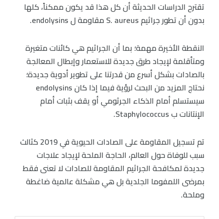
تقترح الدراسات الحديثة أن كل هذا قد يكون ممكناً، كلها
بدون أن تطور جراثيم S. aureus مقاومة ل endolysins.
النقطة الأخيرة مهمة؛ بما أن الجراثيم هي كائنات متغيرة
ومتأقلمة لإيجاد طرق جديدة للاستعمار وإبطال المعالجة
بالصادات بشكل أسرع من قدرتنا على تطوير أدوية جديدة؛
نحتاج المزيد من البحث لرؤية فيما إذا كان endolysins
سيستسلم أمام الذكاء الجرثومي أو يقف بثبات أمام
الإنتانات ب Staphylococcus.
تم تسجيل المقاومة على الصادات الحيوية في 2019 كثالث
سبب للوفاة حول العالم، الحاجة الملحة لإيجاد علاجات
جديدة لمكافحة الجراثيم المقاومة للصادات لا تعنى فقط
بمرضى اللمفوما الجلدية بل هي مشكلة عالمية ضاغطة
وملحة.