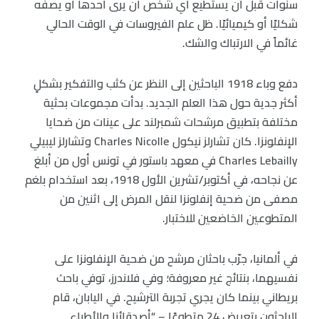
سنوات قبل أن يستطيع أي شخص أن يرى أحدها أو يصفه
شكليًا أو كيميائيًا. ظل علم الفيروسات في الوقت الحالي
غائماً في الارتباك والشك.
دفع وباء 1918 الباحثين إلى النظر عن كثب والتفكير بشكلٍ
أكثر جدية حول هذا العلم الجديد. بدأت مجموعات بحثية
مختلفة بتطبيق مرشحات شمبرلند على عينات من ضحايا
الإنفلونزا. كان تشارلز نيكول Charles Nicolle وتشارلز ليبيلي
Charles Lebailly في معهد باستور في تونس أول من أبلغ
عن نجاحه، في أكتوبر/تشرين الأول 1918، بعد استخدام بلغم
مصفى من ضحية إنفلونزا لنقل المرض إلى اثنين من
المتطوعين الخاضعين للاختبار.
في ألمانيا، جرّب باحثان مرشح من ضحية الإنفلونزا على
نفسيهما، بنتائج غير معروفة؛ وفي فلاندرز، توفي باحث
بريطاني بينما كان يجري تجربة الترشيح. في اليابان، قام
الباحثون بتعريض 24 متطوعًا – “أصدقائنا والأطباء