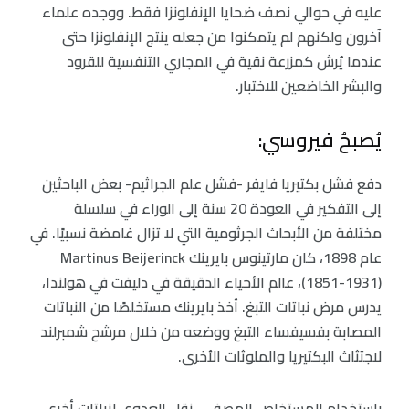
عليه في حوالي نصف ضحايا الإنفلونزا فقط. ووجده علماء
آخرون ولكنهم لم يتمكنوا من جعله ينتج الإنفلونزا حتى
عندما يُرش كمزرعة نقية في المجاري التنفسية للقرود
والبشر الخاضعين للاختبار.
يُصبحُ فيروسي:
دفع فشل بكتيريا فايفر -فشل علم الجراثيم- بعض الباحثين
إلى التفكير في العودة 20 سنة إلى الوراء في سلسلة
مختلفة من الأبحاث الجرثومية التي لا تزال غامضة نسبيًا. في
عام 1898، كان مارتينوس بايرينك Martinus Beijerinck
(1851-1931)، عالم الأحياء الدقيقة في دليفت في هولندا،
يدرس مرض نباتات التبغ. أخذ بايرينك مستخلصًا من النباتات
المصابة بفسيفساء التبغ ووضعه من خلال مرشح شمبرلند
لاجتثاث البكتيريا والملوثات الأخرى.
باستخدام المستخلص المصفى، نقل العدوى لنباتات أخرى،