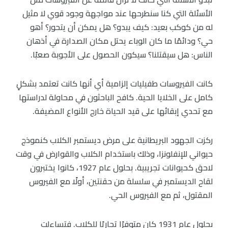
الأسئلة التي كنا سنطرحها عند مواجهة وجود قوي لا مثيل
له من كوكب بعيد: كيف يبدو؟ هل يمكن أن يتحور؟ أهو
حي؟ ودائمًا ما كان الوباء يحتل مكان الصدارة في أذهان
الناس: هل سيقتلنا؟ سيكون الحصول على الأجوبة صعبًا.
كانت الفيروسات طفيليات إلزامية أي أنها كانت تعتمد بشكلٍ
كامل على الخلايا الحية. كافح الباحثون في محاولة لدراستها
مع تحدي إبقائها على قيد الحياة خارج الأنواع المضيفة.
ركزت الجهود البريطانية على مرض ديستمبر الكلاب كنموذج
حيواني للإنفلونزا، وذلك باستخدام الكلاب والقوارض في وقت
لاحق كحيوانات تجريبية. بحلول عام 1927، كانوا يختبرون
لقاح الديستمبر في سلسلة من حقنتين، أولًا مع الفيروس
المقتول، ثم مع الفيروس الحي.
بحلول عام 1931 كان متوفرًا تجاريًا للكلاب. فتساءلت