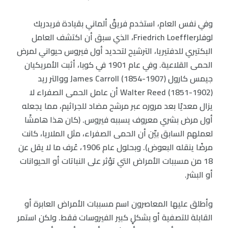
وفي نفس العام، استخدم فريقٌ ألماني بقيادة فريدريك
لوفلرFriedrich Loeffler، الذي سبق أن اكتشف العامل
البكتيري للدفتيريا، الترشيح لتحديد أول فيروس حيواني لمرض
الحمى القلاعية. وفي عام 1901 في كوبا، أثبت الأمريكيان
جيمس كارول James Carroll (1854-1907) ووالتر ريد
Walter Reed (1851-1902) أن عامل الحمى الصفراء لا
يزال معديًا بعد مروره عبر مرشح مضاد للجراثيم، مما يجعله
أول مرض بشري معروف يسببه فيروس. (كان هذا هامشًا
لعملهم السابق بيّن أن الحمى الصفراء، مثل الملاريا، كانت
مرضًا ينقله البعوض). وبحلول عام 1906، عُرف ما لا يقل عن
18 من مسببات الأمراض التي تؤثر على النباتات أو الحيوانات
أو البشر.
وأطلق عليها المعاصرون اسم مسببات الأمراض العابرة أو
القابلة للتصفية أو بشكلٍ كبير الفيروسات فقط. ولكن استمر