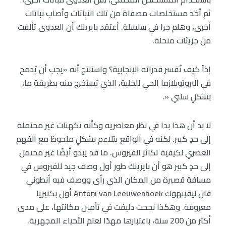
ثم أخذ مستخلصات مصفاة من تلك النباتات وأصاب نباتات
أخرى، وهلم جرا في سلسلة. أعتقد بايرينك أن العدوى تألفت
من جزيئات منحلة.
إذاً كيف تُفسر قدراته الإنجابية؟ واستنتج أنه «يجب أن يُدمج
في البروتوبلازما الحي للخلية، الذي يُستخرج منه بطريقة ما،
بشكلٍ سلبي «.
لا بد أن هذا بدا في نظر معاصريه وكأنه تكهنات غير محتملة
إلى حدٍ كبير. لكنه في الواقع يتلاءم بشكلٍ ملحوظ مع الفهم
العصري لكيفية تكاثر الفيروس. ما قد يبدو أيضًا غير محتمل
إلى حدٍ كبير هو أن بايرينك طور أول وصف جيد للفيروس في
مسافة قصيرة من المكان الذي رأى ووصف فيه أنطوني
فان ليفينهوك Antoni van Leeuwenhoek أول بكتيريا
معروفة. وهكذا نجحت دليفت في تأمين مكانتها، على مدى
أكثر من 200 سنة، باعتبارها مهدًا لعلم الأحياء المجهرية.