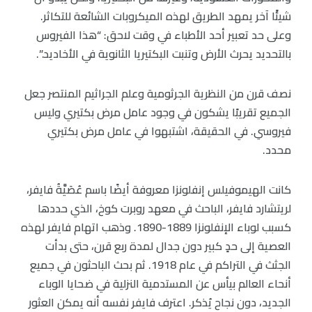
شيئًا آخر يمهد الطريق لهذه الميكروبات الشائعة للتكاثر.
وعلى حد تعبير أحد الأطباء في وقت لاحق: “هذا الفيروس
بالتحديد يحرث الأرض وتنبت البكتيريا الثانوية في الأخاديد.”.
نصف قرن من النظرية الجرثومية وعلم الجراثيم المنتصر جعل
الجميع تقريبًا يشكون في وجود عامل مرض بكتيري وليس
فيروسي. في الحقيقة، اشتبهوا في عامل مرض بكتيري
محدد.
كانت الهيموفيلس إنفلونزا معروفة أيضًا باسم عُصَيَّةُ فايفر،
لريتشارد فايفر، الباحث في معهد روبرت كوخ، الذي حددها
كسبب لوباء الإنفلونزا 1889-1890. وذهب اتهام فايفر لهذه
العصية إلى حدٍ كبير دون جدال لمدة ربع قرن، حتى بدأت
الجثث في التراكم في عام 1918. ثم بحث الباحثون في جميع
أنحاء العالم بيأس عن المستدمية النزلية في ضحايا الوباء
الجديد، دون نجاح يُذكر. اعترف فايفر نفسه أنه يمكن العثور