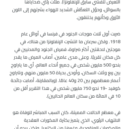
التعرض لتفشي سابق للإنفلونزا). ملأت رئتي ضحاياها
بالسوائل، وحوّل التعطّش الشديد للهواء بشرتهم إلى اللون
الأزرق وكأنهم يختنقون.
ضربت أول ثلاث موجات الجنود في فرنسا في أوائل عام
1918. ولكن سرعان ما انتشرت الإنفلونزا من هناك، في
موجتين لاحقتين أكثر ضراوة، فمرض الجنود والمدنيين في
كل مكان تقريبًا. وعلى مدى عامين، أصاب المرض ما يقدر
بنحو 500 مليون شخص في جميع أنحاء العالم، أي ما يتراوح
بين ربع وثلث السكان، وأودى بحياة 50 مليون منهم، وتتراوح
أعمار معظمهم بين 20 و40 عامًا. (وبالمقارنة، أصابت جائحة
كوفيد -19 نحو 750 مليون شخص في هذا التقرير أقل من
10 في المائة من سكان العالم الحاليين).
في معظم الحالات المميتة، كان السبب المباشر للوفاة هو
الالتهاب الرئوي، الذي يتميز بكثرة المكورات العقدية
والمكورات العنقودية، وغيرها من البكتيريا. ولكن يبدو أن