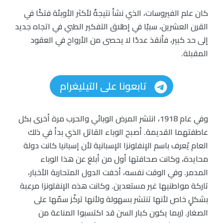
كان علم الفيروسات، الذي نشأ نتيجةً لأكثر الأوبئة فتكًا في
القرن العشرين، سببًا في إطلاق التفكير الطبي في اتجاه جديد
إلى حد كبير، فأنقذ عددًا لا يحصى من الأرواح في العقود
المقبلة.
تابعونا على التيليغرام
وفي عام 1918، انتشر المرض الوبائي والحرب مرة أخرى بكل
عاطفتهما القديمة. أصبح الوباء القاتل الذي بدأ في ذلك
العام يُعرف باسم الإنفلونزا الإسبانية لأن إسبانيا كانت دولة
محايدة، وكانت صحافتها أول من أبلغ عن هذا الوباء
المدمر. وفي الوقت نفسه، أخفت الدول المتحاربة الأخبار،
تاركة مواطنيها غير مستعدين. وكانت هذه الإنفلونزا مرعبة
بشكلٍ خاص لأنها تنتشر بسهولة ولأنها تركّز سمّها على
الصغار. (ربما يكون كبار السن قد اكتسبوا المناعة من