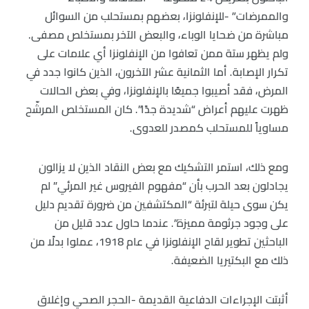
والممرضات” -للإنفلونزا، بعضهم بمستحلب من السوائل
مباشرة من ضحايا الوباء، والبعض الآخر بمستخلص مصفى.
ولم يظهر ستة ممن تعافوا من الإنفلونزا أي علامات على
تكرار الإصابة. أما الثمانية عشر الآخرون، الذين كانوا جدد في
المرض، فقد أصيبوا جميعًا بالإنفلونزا، وفي بعض الحالات
ظهرت عليهم أعراض “شديدة جدًا”. كان المستخلص المرشّح
مساوياً للمستحلب كمصدر للعدوى.
ومع ذلك، استمر التشكيك مع بعض النقاد الذين لا يزالون
يجادلون بعد الحرب بأن “مفهوم الفيروس غير المرئي” لم
يكن سوى حيلة لتبرئة “المكتشفين من ضرورة تقديم دليل
على وجود جرثومة مميزة”. عندما حاول عدد قليل من
الباحثين تطوير لقاح الإنفلونزا في عام 1918، عملوا بدلًا من
ذلك مع البكتيريا الضعيفة.
أثبتت الإجراءات الدفاعية القديمة -الحجر الصحي وإغلاق