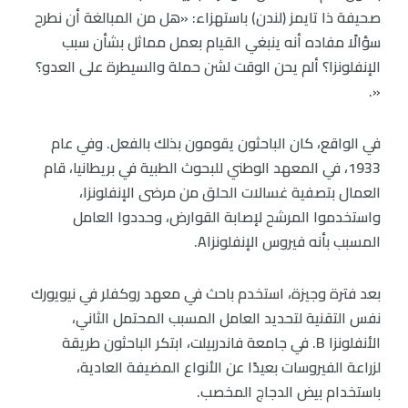
صحيفة ذا تايمز (لندن) باستهزاء: «هل من المبالغة أن نطرح
سؤالًا مفاده أنه ينبغي القيام بعمل مماثل بشأن سبب
الإنفلونزا؟ ألم يحن الوقت لشن حملة والسيطرة على العدو؟
«.
في الواقع، كان الباحثون يقومون بذلك بالفعل. وفي عام
1933، في المعهد الوطني للبحوث الطبية في بريطانيا، قام
العمال بتصفية غسالات الحلق من مرضى الإنفلونزا،
واستخدموا المرشح لإصابة القوارض، وحددوا العامل
المسبب بأنه فيروس الإنفلونزاA.
بعد فترة وجيزة، استخدم باحث في معهد روكفلر في نيويورك
نفس التقنية لتحديد العامل المسبب المحتمل الثاني،
الأنفلونزا B. في جامعة فاندربيلت، ابتكر الباحثون طريقة
لزراعة الفيروسات بعيدًا عن الأنواع المضيفة العادية،
باستخدام بيض الدجاج المخصب.