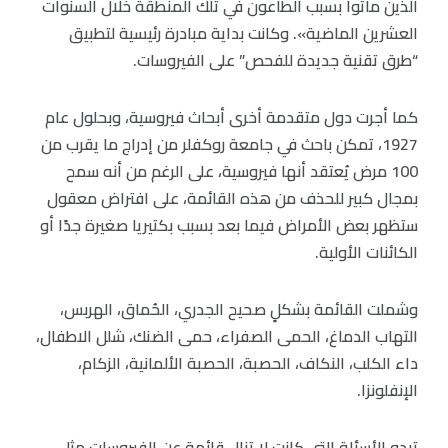
الذين ماتوا بسبب الطاعون في تلك المنطقة خلال السنوات
العشرين الماضية». وكانت بداية مبادرة رئيسية لتطبيق
“طرق تقنية جديدة للفحص” على الفيروسات.
كما أجرت دول متقدمة أخرى أبحاث فيروسية، وبحلول عام
1927، تمكن باحث في جامعة روكفلر من إدراج ما يقرب من
100 مرض يُعتقد أنها فيروسية، على الرغم من أنه سمح
بمجال كبير للحذف من هذه القائمة، على افتراض معقول
ستظهر بعض الأمراض فيما بعد بسبب بكتيريا صغيرة جدًا أو
الكائنات الأولية.
وشملت القائمة بشكلٍ صحيح الجدري، الحُماق، الهربس،
التهاب الدماغ، الحمى الصفراء، حمى الضنك، شلل الاطفال،
داء الكلب، النكاف، الحصبة، الحصبة الألمانية، الزكام،
الإنفلونزا.
تبدو الأسئلة التي كانت لا تزال قائمة عن الفيروسات مثل