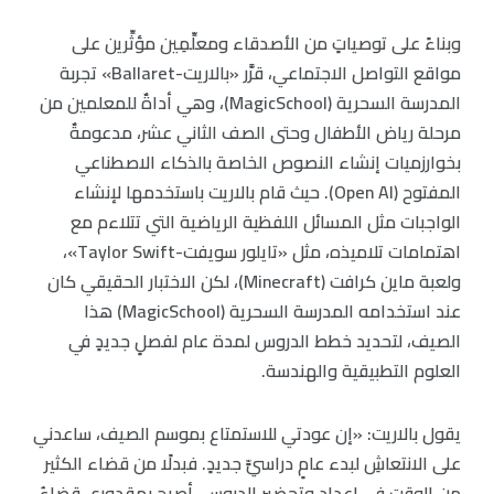
وبناءً على توصياتٍ من الأصدقاء ومعلِّمِين مؤثِّرين على
مواقع التواصل الاجتماعي، قرَّر «بالاريت-Ballaret» تجربة
المدرسة السحرية (MagicSchool)، وهي أداةٌ للمعلمين من
مرحلة رياض الأطفال وحتى الصف الثاني عشر، مدعومةٌ
بخوارزميات إنشاء النصوص الخاصة بالذكاء الاصطناعي
المفتوح (Open AI). حيث قام بالاريت باستخدمها لإنشاء
الواجبات مثل المسائل اللفظية الرياضية التي تتلاءم مع
اهتمامات تلاميذه، مثل «تايلور سويفت-Taylor Swift»،
ولعبة ماين كرافت (Minecraft)، لكن الاختبار الحقيقي كان
عند استخدامه المدرسة السحرية (MagicSchool) هذا
الصيف، لتحديد خطط الدروس لمدة عام لفصلٍ جديدٍ في
العلوم التطبيقية والهندسة.
يقول بالاريت: «إن عودتي للاستمتاع بموسم الصيف، ساعدني
على الانتعاشِ لبدء عامٍ دراسيٍّ جديدٍ. فبدلًا من قضاء الكثير
من الوقت في إعداد وتحضير الدروس، أصبح بمقدوري قضاءُ