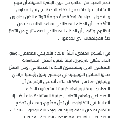
تضم العديد من الطلاب من ذوي البشرة الملونة، أن فهم
المخاطر المرتبطة بدمج الذكاء الاصطناعي في المدارس
والفصول الدراسية، يُعدُّ قضيةً مهمةً لأولئك الذين يحاولون
التأكد من أن الذكاء الاصطناعي يساعد الطلاب بدلًا من
إيذائهم. وتقول أن الذكاء الاصطناعي لديه «تاريخٌ من التحيُّز
ضدَّ المجتمعات التي نخدمها».
في الأسبوع الماضي، أنشأ الاتحاد الأمريكي للمعلمين، وهو
اتحاد عمَّالي للتربويين، لجنة لتطوير أفضل الممارسات
للمعلمين الذين يستخدمون الذكاء الاصطناعي، ومن المُقرَّر
صدور المبادئ التوجيهية في ديسمبر. يقول رئيسها «راندي
وينجارتن-Randi Weingarten»، أنه على الرغم من أن
المعلمين يمكنهم تعلُّم كيفية تسخير قوة الذكاء
الاصطناعي وتعليم الأطفال كيفية الاستفادة منه أيضًا، إلا
أنه لا ينبغي للتكنولوجيا أن تحلَّ محلَّهم، ويجب أن تخضع
للتنظيم لضمان الدقة والإنصاف وإمكانية الوصول. «الذكاء
الاصطناعي التوليدي هو “الحدث الكبير” في فصولنا