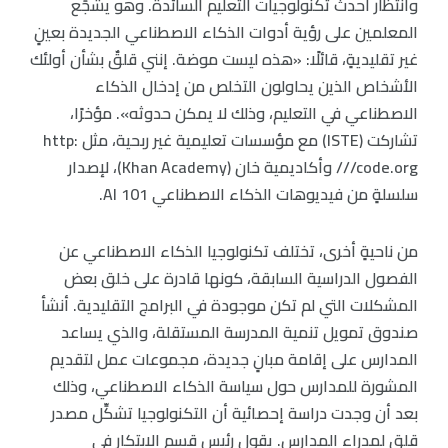
وانتظار أحدث تكنولوجيات التعليم السائدة. وهو يشجِّع
المعلمين على رؤية أدوات الذكاء الاصطناعي الجديدة بعينٍ
غير تقليديةٍ، قائلًا: «هذه ليست موضة. إنني قلقٌ بشأن أولئك
الأشخاص الذين يحاولون التخلص من إدخال الذكاء
الاصطناعي في التعليم، وذلك لا يمكن حدوثه». مؤخرًا،
تشاركت (ISTE) مع مؤسسات تعليمية غير ربحية، مثل http:
//code.org/ وأكاديمية خان (Khan Academy)، لإصدار
سلسلةٍ من فيديوهات الذكاء الاصطناعي AI 101.
من ناحيةٍ أخرى، تختلف تكنولوجيا الذكاء الاصطناعي عن
الفصول الدراسية السابقة، كونها قادرة على خلق بعض
المشكلات التي لم تكن موجودة في البرامج التقليدية. أنشأ
صندوق تمويل تنمية المدرسة المستقلة، والذي يساعد
المدارس على إقامة مبانٍ جديدة، مجموعات عمل لتقديم
المشورة للمدارس حول سياسة الذكاء الاصطناعي، وذلك
بعد أن وجدت دراسة إحصائية أن التكنولوجيا تشكِّل مصدر
قلقٍ لمدراء المدارس. يقول رئيس قسم الابتكار في