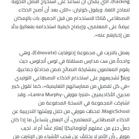
hacking)، التي يمكن أن تساعدَ على استخراج أفضل الأجوبة
لنماذج اللغة. ويقول كوتران: «الآن، بعد أن أصبح الذكاء
الاصطناعي مُتاحًا للاستخدام من قبل الجميع، بات بالإمكان
عرضهُ على المعلمين، وإيضاح كيفية استخدامه بفعاليةٍ بدلًا
من إخبارهم عنه».
يعمل بالاريت في مجموعة إدنوفايت (Ednovate)، وهي
واحدةٌ من ست مدارس مستقلة في لوس أنجلوس، حيث
يقوم المعلمون بمشاركة النصائح ضمن محادثةٍ جماعيةٍ،
ويتمُّ تشجيعهم على استخدام الذكاء الاصطناعي التوليدي
«في كل تفصيلٍ من ممارساتهم التعليمية»، كما تقول كبير
مديري الأكاديميين «لانيرا مورفي-Lanira Murphy». وقد
اشتركت المجموعة في النسخة المدفوعة من
MagicSchool. لاحظت مورفي من خلال ورشتها التدريبية عن
الذكاء الاصطناعي للمعلمين، أن البعض يتساءلُ ما إذا كان
جعلُ جزءٍ من عملهم أوتوماتيكيًا يُعتبَر غشًا أم لا. تجيب
مورفي بأن الأمر لا يختلفُ عن سَحب الأشياء من الإنترنت من