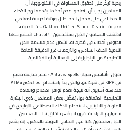
ربحية تركِّز على تحقيق المساواة في التكنولوجيا، أن
المعلمين يجب أن يتعلموا عدم أخذ ما يقدمه لهم الذكاء
الاصطناعي على محمل الجد. خلال ورشة تدريبية لمعلمي
مدرسة Oakland Unified School District هذا الصيف،
اكتشف المعلمون الذين يستخدمون ChatGPT لتحضير خطط
الدروس أخطاءً في مُخرجاته، تشمل عدم ملاءمة النص
لتلاميذ الصف السادس، والترجمات غير الدقيقة للمادة
التعليمية من الإنجليزية إلى الإسبانية أو الفيتنامية.
يقول «أنتافيس سبيلز-Antavis Spells» مدير مدرسة مقيم
في KIPP في شيكاغو، والذي بدأ باستخدام AI MagicSchool
منذ ستة أسابيع، أنه نتيجةً لعدم توافر المصادر والمادة
التعليمية المتعلقة بها، يُفضِّل بعض المعلمين ذوي البشرة
الملونة واللاتينيين، استخدام الذكاء الاصطناعي التوليدي في
فصولهم الدراسية. فهو لا يشعر بالقلق تجاه المعلمين
الذين يعتمدون كليًا على النماذج اللغوية. بالعكس، إنه يشعر
بالسعادة كيف أن هذه الأداة توفِّر عليه الوقت، وتجعله