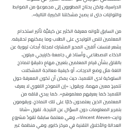
الدراسية، ولكن يحتاج المطورون إلى مجموعةٍ من الضوابط
والتوازنات حتى لا يصبح مشكلتنا الكبيرة التالية».
من السابق لأوانه معرفة الكثير عن كيفيَّة تأثير استخدام
المعلمين للنص التوليدي على الطلاب وما يمكنهم تحقيقه.
يشعر فنسنت ألفين، المحرر المشارك لمجلة أبحاث تربوية عن
الذكاء الاصطناعي وأستاذ في جامعة كارنيجي ميلون،
بالقلق بشأن قيام المعلمين بتعيين مهامٍ دقيقةٍ لنماذج
اللغة مثل وضع الدرجات، أو كيفية معالجة المشكلات
السلوكية لدى التلاميذ، حيث يمكن أن تكون المعرفة حول
تلميذٍ معين مهمة. ويقول: «إن النموذج اللغوي لا يعرف
التلاميذ كما يعرفهم معلموهم». كما يبدي قلقه من
المعلمين الذين يعتمدون كليًا على تلك النماذج، ويقومون
بتمرير المعلومات دون السؤال عن النتيجة. تقول «شانا
وايت-Vincent Aleven»، وهي معلمة سابقة تقودُ مشروع
العدالة والأخلاق التقنية في مركز كابور، وهي منظمة غير