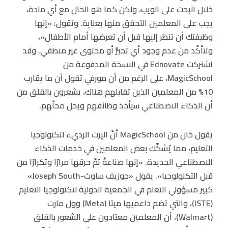
خلال البحث على الويب، ولكن كما هو الحال مع أي مادة،
يجب على المعلمين التحقق منها بعناية. وتقول: «إنها
وظيفتك أن تنظر إليها قبل أن تعرضها أمام الأطفال»،
وتتأكَّد من عدم وجود أي تحيُّز أو محتوى غير منطقي. وقد
اشتركت Ednovate في النسخة المدفوعة من
MagicSchool، على الرغم من أن مورفي تقول أن ما يقارب
10% من المعلمين الذين تقابلهم هناك، يشعرون بالقلق من
أن الذكاء الاصطناعي سيأخذ وظائفهم ويحل محلّهم.
يقول خان من MagicSchool أنَّ الإرث الرديء لتكنولوجيا
التعليم، مما يُشكِّك بعض المعلمين في خدمات الذكاء
الاصطناعي الجديدة. «إنها صناعةٌ تمَّ حرقها مرارًا وتكرارًا من
قبل التكنولوجيا». يقول «جوزيف ساوث-Joseph South»
كبير مسؤولي التعلم في الجمعية الدولية لتكنولوجيا التعليم
(ISTE)، والتي تضم داعميها ميتا (Meta) وول مارت
(Walmart)، أن المعلمين معتادون على الشعور بالقلق