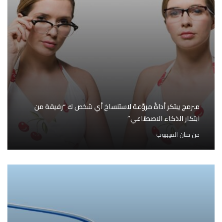
مبرمج يبتكر أداةً مروّعة لاستنساخ أي شخص ك “رفيقة من
ابتكار الذكاء الاصطناعي”
من
حنان الميهوب