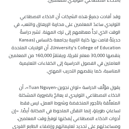
وقد أفادت جميعُ هذه الشركات أن الذكاء الاصطناعي
التوليدي ساعدَ المعلمين على محاربة الإرهاق والتعب، في
الوقت الذي لجأَ معظمهم إلى ترك المهنة. تشير دراسةٌ
حديثةٌ قامت بها كلية التربية بجامعة كانساس (Kansas
University’s College of Education)، أن الولايات المتحدة
ينقصها 30,000 معلم تقريبًا، ويفتقرُ 160,000 من المعلمين
العاملين في الفصول الدراسية إلى الكفاءات التعليمية
المناسبة، كما ينقصهم التدريب المهني.
يقول مؤلِّف الدراسة «توان نجوين-Tuan Nguyen»، أن
الذكاء الاصطناعي التوليدي لا يعالجُ بالضرورة المشكلة
المتعلِّقة بالأجور المنخفضة وشروط العمل، ليس فقط
لساعاتٍ طويلةٍ، إنما النقصُ الملحوظ في المكانة أيضًا. «إن
أدوات الذكاء الاصطناعي يُمكنها توفيرُ وقت المعلمين،
ومساعدتهم على تحديد تعليماتهم وإضفاء الطابع الفردي