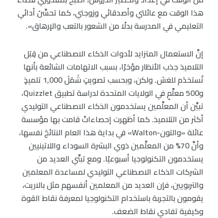
هذا الوقت مع عائلتي وأصدقائي وزوجتي، كما تحسَّنَ أدائي
التعليمي في المدرسة بدلًا من الشعور بالتعب والإرهاق».
إنَّ الاستعمال المتزايد لأدوات الذكاء الاصطناعي من قِبَل
التلاميذ جذب الأنظار مؤخرًا، بسبب الاتهامات الشائعة بأنها
تُستخدَم للغش. ولكن، وبحسب تصويتٍ شَمَلَ 1,000 تلميذٍ
و500 معلِّمٍ في الولايات المتحدة لدراسة تطبيق Quizzlet،
تبيَّن أن المعلِّمين يستخدمون الذكاء الاصطناعي التوليدي
أكثر من التلاميذ. كما أظهرت إحصاءاتٌ قامت بها مؤسسة
عائلة «والتون-Walton» في بداية هذا العام النتائجَ نفسها،
وأنَّ 70% من المعلِّمين ذوي البشرة السوداء واللاتينيين
يستخدمون التكنولوجيا أسبوعيًا. ومع تبنِّي العديد من
الشركات الذكاء الاصطناعي التوليدي لمساعدة المعلمين
والتربويين، فإن العديد من المعلمين أنفسهم مثل بالاريت،
يقومون بالتجربة باستخدام التكنولوجيا لمعرفة نقاط القوة
وكيفية تفادي نقاط الضعف.