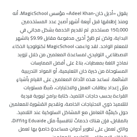
يقول «أديل خان-Adeel Khan» مؤسس MagicSchool، أنه
ومنذ إطلاقها قبل أربعة أشهر أصبح عدد المستخدمين
150,000 مستخدم. تم تقديم الخدمة بشكل مجاني في
البداية، ولكن تم طَرحُ أخرى مدفوعة مقابل 9.99$ بالشهر
للمعلم الواحد. لقد واءمت MagicSchool تكنولوجيا الذكاء
الاصطناعي التوليدي لمساعدة المعلمين من خلال تزويد
نماذج اللغة بمعطيات، بناءً على أفضل الممارسات
المستوحاة من خبرة خان التعليمية، أو المواد التدريبية
الشائعة. تساعد هذه الأداة المعلمين على القيام بأشياءٍ
مثل إعداد بطاقات العمل والاختبارات، ضَبطُ مستويات
القراءة بحسب حاجات التلميذ، كتابة برامج تربوية فردية
للتلاميذ ذوي الاحتياجات الخاصة، وتقديم المَشورة للمعلمين
حول كيفيَّة التعامل مع المشاكل السلوكية عند التلاميذ.
بالمقابل، فإن هناك خدماتٌ تنافسيةٌ مثل Eduaide وDiffit،
والتي تعمل على تطوير أدواتٍ مساعدةٍ خاصةٍ بها تعمل
بالذكاء الاصطناعي التوليدي للمعلمين.