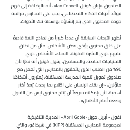
الصندوق «إيان كونيل-Ian Connell»، أنه بالإضافة إلى فهم
فوائد أدوات الذكاء الاصطناعي، يجب على المدارس مراقبة
جودة المحتوى الذي يتم إنشاؤه بواسطة تلك الأدوات.
تُظهر الأبحاث السابقة أن عدداً كبيراً من نماذج اللغة قادرةٌ
على خلق محتوى يؤذي بعض الأشخاص، مثل من نطلق
عليهم ذوي البشرة الملونة، النساء، الأشخاص ذوي
الاحتياجات الخاصة، والمسلمين. يقول كونيل أنه نظرًا لأن
90% من الطلاب الذين يلتحقون بالمدارس التي تعمل مع
صندوق تمويل تنمية المدرسة المستقلة، يُعتبرون أشخاصًا
ملوَّنين، «إن بقاء الإنسان على اطِّلاع بما يحدث يُعدُّ أكثر
أهمية، لأن بإمكانه سريعاً أن يُنتج محتوى ليس من القبول
وضعه أمام الأطفال».
تقول «أبريل جوبل-April Goble» المديرة التنفيذية
لمجموعة المدارس المستقلة (KIPP) في شيكاغو، والتي