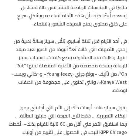
حاضرًا في المناسبات الرياضية لابنته. ليس ذلك فقط، بل
يُسعده أيضًا كيف أن هذه الأداة تساعده وبشكلٍ سريعٍ
على خلق محتوى يمنح تلاميذه الشعور بالانتماء.
في أحد الأيام قبل ثلاثة أسابيع، تلقَّى سبيلز رسالةً نصيةً من
إحدى الأمهات التي كانت تُعدُّ ألبومًا من الصور لعيد ميلاد
ابنها، وطلبت منه المشاركة ببضع كلمات. استجاب سبيلز
للرسالة بنسخة مخصصة من الأغنية المفضلة لابنها “Put
On”، من تأليف «يونغ جيزي-Young Jeezy» و«كاني ويست-
Kanye West»، والتي تحتوي على مجموعة من الصفات
لوصفه.
يقول سبيلز: «لقد أرسلت ذلك إلى الأم التي أجابتني برموز
البكاء التعبيرية. .. فقط لأرى الفرحة التي جلبتها للعائلة. ..
ربما استغرق الأمر مني أقل من 60 ثانية للقيام بذلك». تُخطط
KIPP Chicago للبدء في الحصول على تقييم من أولياء