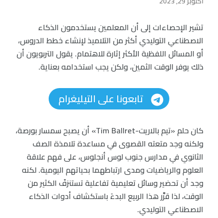
أكتوبر 29, 2023
تشير الإحصاءات إلى أن المعلمين يستخدمون الذكاء
الاصطناعي التوليدي أكثر من التلاميذ لإنشاء خطط الدروس،
أو المسائل اللفظية الأكثر إثارة للاهتمام. يقول التربويون أن
ذلك يوفر الوقت الثمين، ولكن يجب استخدامه بعناية.
تابعونا على التيليغرام
كان حلم «تيم بالاريت-Tim Ballret» أن يصبح سمسار بورصة،
ولكنه وجد متعته القصوى في مساعدة تلامذة الصف
الثانوي في مدارس جنوب لوس أنجلوس، على فهم علاقة
العلوم والرياضيات ومدى ارتباطهما بحياتهم اليومية. لكنه
وجد أن تحضير وسائل تعليمية تفاعلية تستنزفُ الكثير من
الوقت، لذا قرَّر هذا الربيع البدءَ باستكشاف أدوات الذكاء
الاصطناعي التوليدي.