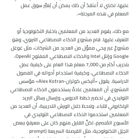
عليها، لكنني لا أعتقدُ أن ذلك يمكن أن يُغيِّر سوق عمل
المعلم في هذه المرحلة».
مع ذلك، يقوم العديد من المعلمين باختبار التكنولوجيا أو
التعرف عليها. قام مشروع الذكاء الاصطناعي التربوي، وهو
مشروعٌ غير ربحي مموَّل من العديد من الشركات، مثل غوغل
Google وإنتل Intel والذكاء الاصطناعي المفتوح OpenAI،
بتدريب أكثر من 7,000 معلم هذا العام على كيفية عمل
الذكاء الاصطناعي، وكيفية استخدام أدواته في الفصول
الدراسية. يقول «أليكس كوتران-Alex Kotran» مؤسس
المشروع، أن المعلمين عادةً يستخدمون الذكاء الاصطناعي
التوليدي في تحضير خطط الدروس، وإرسال رسائل البريد
الإلكتروني للآباء. ولاحظ خلال الورش التدريبية، أن العديد من
المعلمين استخدموا الذكاء الاصطناعي التوليدي في
الأسبوع المُنصرم، لكنَّ القليل منهم كان على معرفةٍ ببعض
الحِيَل التكنولوجية، مثل القرصنة السريعة (prompt