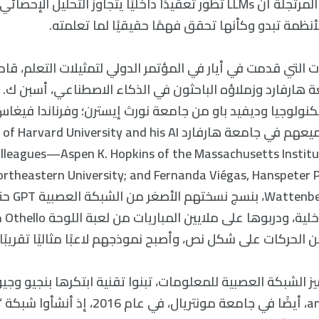
توضح هذه القدرة المرتجلة أن LLMs تطور تعقيدًا داخليًا يتجاوز التحليل
أنظمة تبدو وكأنها تحقق فهمًا حقيقيًا لما تعلمته.
التي قدمت في أيار في المؤتمر الدولي لتمثيلات التعلم، قام
 هارفارد وزملاؤه الباحثون في الذكاء الاصطناعي، أسبن ك.
لوجيا وديفيد باو من جامعة نورث إيسترن؛ وفرناندا فيغاس
ومارتن واتنبرغ، وجميعهم في جامعة هارفارد d University and his AI
olleagues—Aspen K. Hopkins of the Massachusetts Institu
ortheastern University; and Fernanda Viégas, Hanspeter P
l at Harvard
دراسة 
لحركات على شكل نص، وأصبح نموذجهم لاعبًا مثاليًا تقريبًا.
and Guillaume Alain، أيضًا في جامعة مونتريال، في