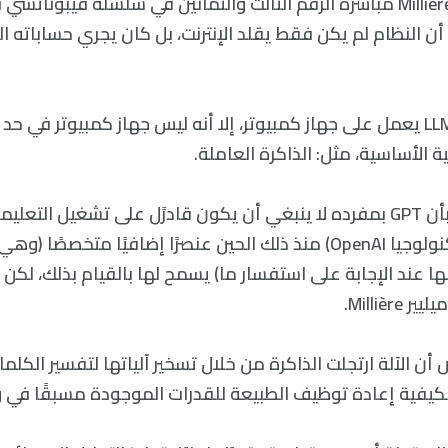
إلى أن النظام لم يكن فقط يقلد الإنترنت، بل كان يجري حساباته 
على الرغم من أن LLM يعمل على جهاز كمبيوتر، إلا أنه ليس جهاز كمبيوتر في
ة الأساسية، مثل: الذاكرة العاملة.
في اعتراف ضمني بأن GPT بمفرده لا ينبغي أن يكون قادرًل على تشغيل ال
مخترعه (شركة التكنولوجيا OpenAI) منذ ذلك الحين عنصرًا إضافيًا متخص
تخدامها عند الإجابة على استفسار ما) يسمح لها بالقيام بذلك، لكن
Milliè.
 أن الآلة ارتجلت الذاكرة من خلال تسخير آلياتها لتفسير الكلم
يفية إعادة توظيف الطبيعة للقدرات الموجودة مسبقًا في 