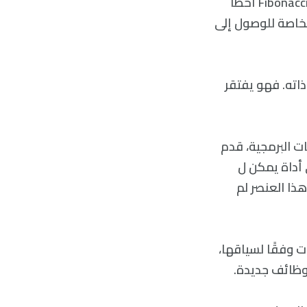
ولكن عندما طلب Millière مباشرة الرقم الثالث والثمانين في سلسلة فيبوناتشي Fibonacci أخطأ
الخاصة للوصول إلى
 حد ذاته. فهو يفتقر
تعليمات البرمجية، قدم
صًا (وهي أداة يمكن ل
 هذا العنصر لم
ات وفقًا لسياقها،
وظائف جديدة.