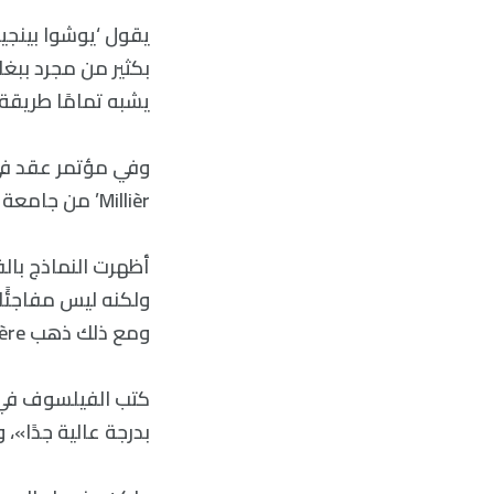
بكثير من مجرد ببغا
يشبه تمامًا طريقة 
Millièr’ من جامعة كولومبيا مثالًا مذهلاً آخر لما يمكن أن يفعله LLMs.
أظهرت النماذج بالف
ولكنه ليس مفاجئًا 
ومع ذلك ذهب Millière إلى أبعد من ذلك وأظهر أن GPT يمكنه تنفيذ التعليمات البرمجية أيضًا.
بدرجة عالية جدًا»،