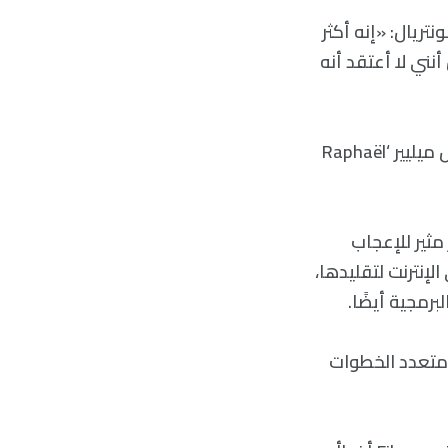
جامعة مونتريال: «إنه أكثر
نني لا أعتقد أنه
وفي مؤتمر عقد في جامعة نيويورك في شهر آذار/March، قدم الفيلسوف رافايل ميليير ‘Raphaël
مثير للإعجاب
لإنترنت لتقليدها،
 «إنه تفكير متعدد الخطوات