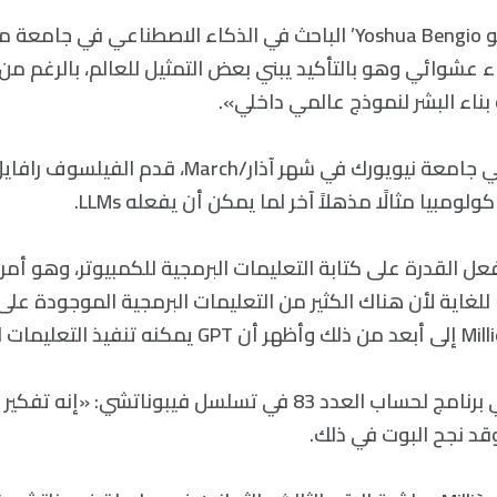
يقول ‘يوشوا بينجيو Yoshua Bengio’ الباحث في الذكاء الاصطناعي في 
ء عشوائي وهو بالتأكيد يبني بعض التمثيل للعالم، بالرغم من أ
بناء البشر لنموذج عالمي داخلي».
عل القدرة على كتابة التعليمات البرمجية للكمبيوتر، وهو أمر 
للغاية لأن هناك الكثير من التعليمات البرمجية الموجودة على ا
كتب الفيلسوف في برنامج لحساب العدد 83 في تسلسل فيبوناتشي:
 وقد نجح البوت في ذلك.