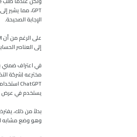
GPT، مما يشير 
الإجابة الصحيحة.
إلى العناصر الحسابي
ChatGPT اس
يستخدم في عرض ميليير re
بدلاً من ذلك، يفترض
وهو وضع مشابه لك