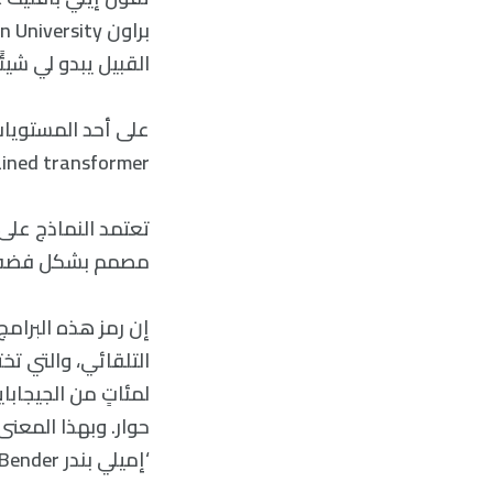
القبيل يبدو لي شيئ
pre-trained transformer) ونماذج اللغات الكبيرة الأخرى أو
تعتمد النماذج على
مصمم بشكل فضفاض ع
إن رمز هذه البرام
التلقائي، والتي تخت
لمئاتٍ من الجيجابا
حوار. وبهذا المعنى
‘إميلي بندر Emily Bender’ عالمة اللغة في جامعة واشنطن.