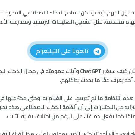
يكافحون لفهم كيف يمكن لنماذج الذكاء الاصطناعي المدربة 
مهام متقدمة، مثل: تشغيل التعليمات البرمجية وممارسة الأل
تابعونا على التيليغرام
لا أحد يعرف حتى الآن كيف سيغير ChatGPT وأبناء عمومته في مجال
ا أحد يعرف حقًا ما يحدث بداخلهم.
هذه الأنظمة ما تم تدريبها على القيام به، وحتى مخترعيها ف
زايد من الاختبارات إلى أن أنظمة الذكاء الاصطناعي هذه تطو
امًا كما يفعل دماغنا، على الرغم من اختلاف تقنية الآلات.
تقول إيلي بافليك Ellie Pavlick أحد الباحثين الذين يعملون لملء هذا ال