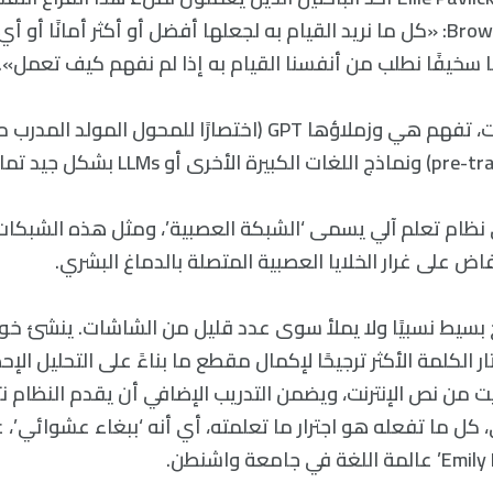
براون Brown University: «كل ما نريد القيام به لجعلها أفضل أو أكثر أمانً
ًا سخيفًا نطلب من أنفسنا القيام به إذا لم نفهم كيف تعمل».
 LLMs بشكل جيد تمامًا.
 نظام تعلم آلي يسمى ‘الشبكة العصبية’، ومثل هذه الشبكات
لى غرار الخلايا العصبية المتصلة بالدماغ البشري.
ج بسيط نسبيًا ولا يملأ سوى عدد قليل من الشاشات. ينشئ خوا
ار الكلمة الأكثر ترجيحًا لإكمال مقطع ما بناءً على التحليل ال
يت من نص الإنترنت، ويضمن التدريب الإضافي أن يقدم النظام 
، كل ما تفعله هو اجترار ما تعلمته، أي أنه ‘ببغاء عشوائي’، ع