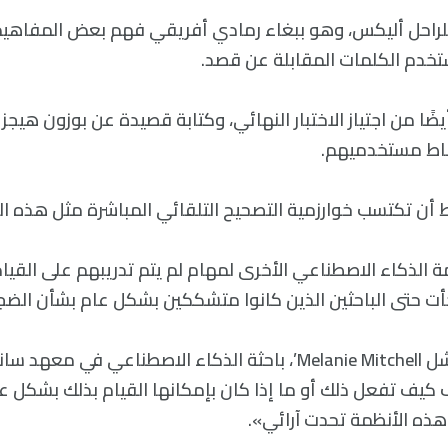
لراحل أليكس، وهو ببغاء رمادي أفريقي فهم بعض المفاهيم
تخدم الكلمات المقابلة عن قصد.
باط مستخدميهم.
 أن تكتسب خوارزمية التصحيح التلقائي المباشرة مثل هذه ال
 GPT وأنظمة الذكاء الاصطناعي الأخرى لمهام لم يتم تدريبهم على القي
ت حتى الباحثين الذين كانوا متشككين بشكل عام بشأن الضجيج ح
 «لا أعرف كيف تفعل ذلك أو ما إذا كان بإمكانها القيام بذلك بشكل 
 هذه الأنظمة تحدت آرائي».