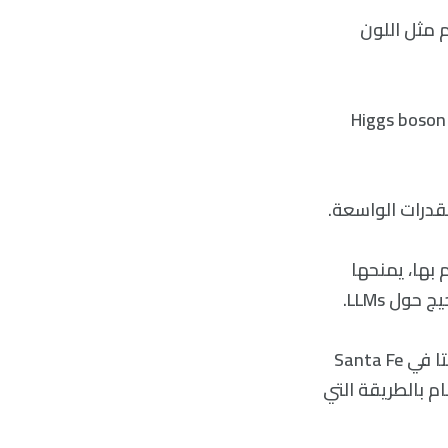
 مثل اللون
لكن LLMs تمكنوا أيضًا من اجتياز الاختبار النهائي، وكتابة قصيدة عن بوزون هيجز Higgs boson
قدرات الواسعة.
ام بها، يمنحها
ول LLMs.
تقول ‘ميلاني ميتشل Melanie Mitchell’، باحثة الذكاء الاصطناعي في معهد سانتا في Santa Fe
عام بالطريقة التي