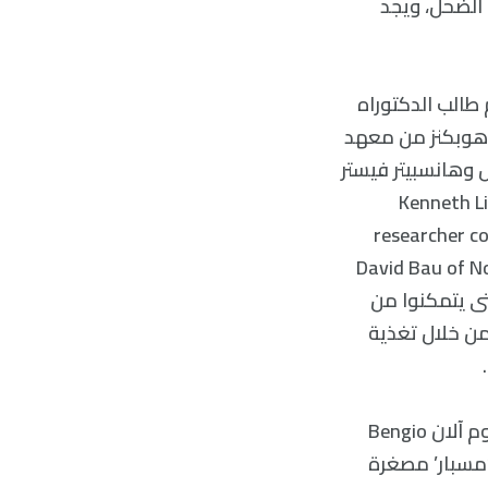
 الإحصائي الضحل، ويجد
 طالب الدكتوراه
 هوبكنز من معهد
 وهانسبيتر فيستر
Kenneth Li of Harvar
researcher c
David Bau of N
Wattenberg, al، بنسج نسختهم الأصغر من الشبكة العصبية GPT حتى يتمكنوا من
أعمالها الداخلية، ودربوها على ملايين المباريات من لعبة اللوحة Othello من خلال تغذية
ولدراسة كيفية ترميز الشبكة العصبية للمعلومات، تبنوا تقنية ابتكرها بنجيو وجيوم آلان Bengio
 عام 2016، إذ أنشأوا شبكة ‘مسبار’ مصغرة