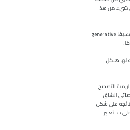
ا أو أي شيء من هذا
على أحد المستويات، تفهم هي وزملاؤها GPT (اختصارًا للمحول المولد المدرب مسبقًا generative
 لها هيكل
رزمية التصحيح
إحصائي الشاق
نتائجه على شكل
لى حد تعبير