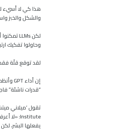
هذا كي لا أسيء ل
والشكل والخبز واس
وحاولوا تفكيك ارت
لقد توقع قلّة فقط
إن أداء
“قدرات ناشئة” فاجأ
Institute:
يفعلها البشر، لكن