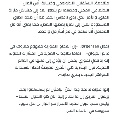
متقدمة. الاستقلال التكنولوجي وخسارة رأس المال
الاجتماعي المحلي وحدهما لم يتطورا بعد إلى مشاكل مثيرة
للقلق. والأمر الذي يدق ناقوس الخطر هو أن هذه الطرق
المسدودة تميل إلى تعزيز بعضها البعض، مما يعني أنه من
المحتمل أننا سنقع في فخ أكثر من واحدة.
يقول Jørgensen: «إن الفِخاخ التطورية مفهوم معروف في
عالم الحيوان». «تمامًا كانجذاب العديد من الحشرات للضوء،
إنه رد فعلٍ تطوريٍ يمكن أن يؤدي إلى قتلها في العالم
الحديث، فإن البشرية هي الأخرى معرضةٌ لخطر الاستجابة
للظواهر الجديدة بطرقٍ ضارة».
إنها صورة قاتمة جدًا، لكنّ الباحثين لم يستسلموا بعد.
ويقول الفريق إن ما نحتاج إليه الآن هو التحول النشط –
وليس مجرد قبول فكرة الانجرار مع التيار، بل بذل جهود
مدروسة في الاتجاه الآخر.