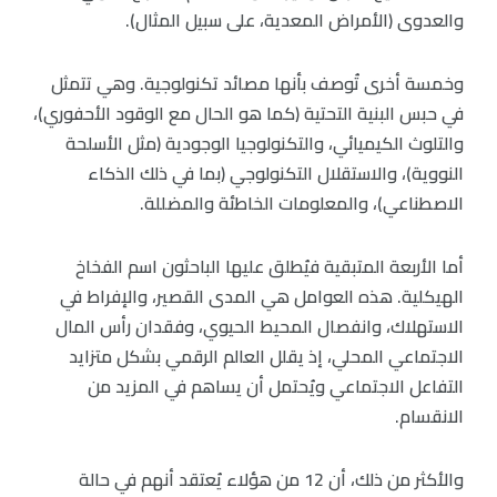
والعدوى (الأمراض المعدية، على سبيل المثال).
وخمسة أخرى تُوصف بأنها مصائد تكنولوجية. وهي تتمثل
في حبس البنية التحتية (كما هو الحال مع الوقود الأحفوري)،
والتلوث الكيميائي، والتكنولوجيا الوجودية (مثل الأسلحة
النووية)، والاستقلال التكنولوجي (بما في ذلك الذكاء
الاصطناعي)، والمعلومات الخاطئة والمضللة.
أما الأربعة المتبقية فيُطلق عليها الباحثون اسم الفخاخ
الهيكلية. هذه العوامل هي المدى القصير، والإفراط في
الاستهلاك، وانفصال المحيط الحيوي، وفقدان رأس المال
الاجتماعي المحلي، إذ يقلل العالم الرقمي بشكل متزايد
التفاعل الاجتماعي ويُحتمل أن يساهم في المزيد من
الانقسام.
والأكثر من ذلك، أن 12 من هؤلاء يُعتقد أنهم في حالة