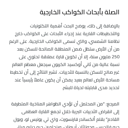
الصلة بأبحاث الكواكب الخارجية
بالإضافة إلى ذلك، يوضح البحث أهمية التكتونيات
والتخطيطات القارية عند إجراء الأبحاث على الكواكب خارج
نظامنا الشمسي، والتي تسمى الكواكب الخارجية. على الرغم
من أن الأرض ستظل ضمن المنطقة الصالحة للسكن بعد
250 مليون سنة، إلا أن تكوين قارة عملاقة تحتوي على
نسبة عالية من ثاني أوكسيد الكربون سيجعل معظم العالم
غير صالح للسكن بالنسبة للثدييات. تشير النتائج إلى أن تخطيط
مساحة الأرض لعالم بعيد يمكن أن يكون عاملاً رئيسياً عند
تحديد مدى قابليته لحياة للبشر.
المرجع: “من المحتمل أن تؤدي الظواهر المناخية المتطرفة
إلى انقراض الثدييات البرية خلال تجمع القارة العظمى
القادم” بقلم ألكساندر فارنسورث، واي تي يونيس لو، وبول
جيه فالديس، وجوناثان آر بوزان، وبنجامين جيه دبليو ميلز،