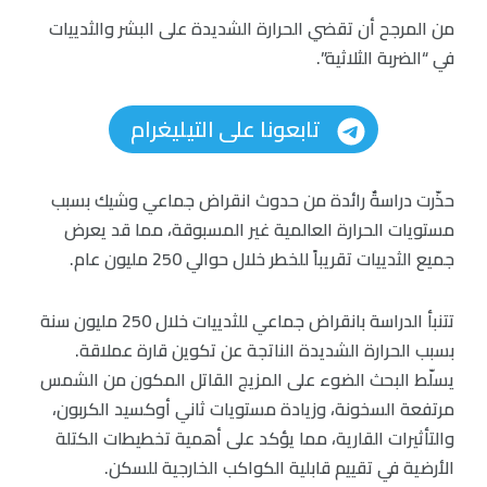
من المرجح أن تقضي الحرارة الشديدة على البشر والثدييات
في “الضربة الثلاثية”.
تابعونا على التيليغرام
حذّرت دراسةٌ رائدة من حدوث انقراض جماعي وشيك بسبب
مستويات الحرارة العالمية غير المسبوقة، مما قد يعرض
جميع الثدييات تقريباً للخطر خلال حوالي 250 مليون عام.
تتنبأ الدراسة بانقراض جماعي للثدييات خلال 250 مليون سنة
بسبب الحرارة الشديدة الناتجة عن تكوين قارة عملاقة.
يسلّط البحث الضوء على المزيج القاتل المكون من الشمس
مرتفعة السخونة، وزيادة مستويات ثاني أوكسيد الكربون،
والتأثيرات القارية، مما يؤكد على أهمية تخطيطات الكتلة
الأرضية في تقييم قابلية الكواكب الخارجية للسكن.