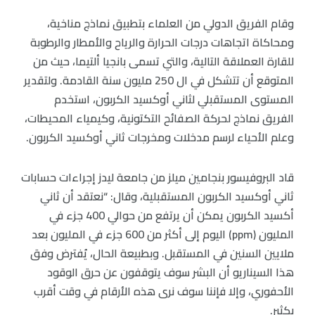
وقام الفريق الدولي من العلماء بتطبيق نماذج مناخية،
ومحاكاة اتجاهات درجات الحرارة والرياح والأمطار والرطوبة
للقارة العملاقة التالية، والتي تسمى بانجيا ألتيما، حيث من
المتوقع أن تتشكل في ال 250 مليون سنة القادمة. ولتقدير
المستوى المستقبلي لثاني أوكسيد الكربون، استخدم
الفريق نماذج لحركة الصفائح التكتونية، وكيمياء المحيطات،
وعلم الأحياء لرسم مدخلات ومخرجات ثاني أوكسيد الكربون.
قاد البروفيسور بنجامين ميلز من جامعة ليدز إجراءات حسابات
ثاني أوكسيد الكربون المستقبلية، وقال: “نعتقد أن ثاني
أكسيد الكربون يمكن أن يرتفع من حوالي 400 جزء في
المليون (ppm) اليوم إلى أكثر من 600 جزء في المليون بعد
ملايين السنين في المستقبل. وبطبيعة الحال، يُفترض وفق
هذا السيناريو أن البشر سوف يتوقفون عن حرق الوقود
الأحفوري، وإلا فإننا سوف نرى هذه الأرقام في وقت أقرب
بكثير.