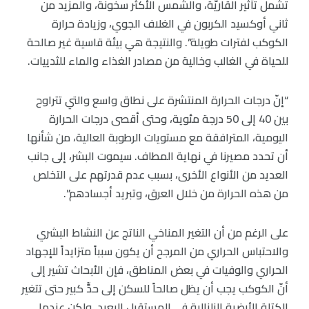
تشمل تأثير القاريّة، والشمس الأكثر سخونة، والمزيد من
ثاني أوكسيد الكربون في الغلاف الجوي، وزيادة حرارة
الكوكب لفترات طويلة”. والنتيجة هي بيئة قاسية غير صالحة
للحياة في الغالب وخالية من مصادر الغذاء والماء للثدييات.
“إنّ درجات الحرارة المنتشرة على نطاق واسع والتي تتراوح
بين 40 إلى 50 درجة مئوية، وحتى أقصى درجات الحرارة
اليومية، المترافقة مع مستويات الرطوبة العالية، من شأنها
أن تحدد مصيرنا في نهاية المطاف. سيموت البشر، إلى جانب
العديد من الأنواع الأخرى، بسبب عدم قدرتهم على التخلص
من هذه الحرارة من خلال العرق، وتبريد أجسادهم”.
على الرغم من أن التغير المناخي الناتج عن النشاط البشري
والاحتباس الحراري من المرجح أن يكون سبباً متزايداً للإجهاد
الحراري والوفيات في بعض المناطق، فإن الأبحاث تشير إلى
أنّ الكوكب يجب أن يظل صالحاً للسكن إلى حدٍّ كبير حتى تتغير
الكتلة الأرضية الزلزالية في المستقبل البعيد. ولكن عندما