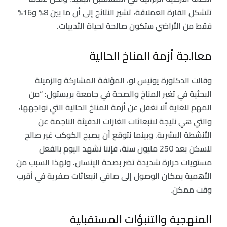
تتشكل القارة العملاقة، تشير النتائج إلى أن ما بين 8% و16%
فقط من الأراضي ستكون صالحة لحياة الثدييات.
معالجة أزمة المناخ الحالية
وقالت الدكتورة يونيس لو، المؤلفة المشاركة والزميلة
البحثية في تغير المناخ والصحة في جامعة بريستول: “من
المهم للغاية ألا نغفل عن أزمة المناخ الحالية التي نواجهها،
والتي هي نتيجة لانبعاثات الغازات الدفيئة الناجمة عن
الأنشطة البشرية. وبينما نتوقع أن يصبح الكوكب غير صالح
للسكن بعد 250 مليون سنة، فإننا نشهد اليوم بالفعل
مستويات حرارة شديدة تضر بصحة الإنسان. ولهذا السبب من
الأهمية بمكان الوصول إلى صافي انبعاثات صفرية في أقرب
وقت ممكن.
المنهجية والتنبؤات المستقبلية